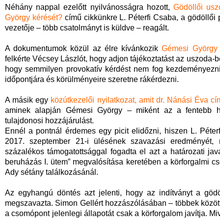
Néhány nappal ezelőtt nyilvánosságra hozott,
Gödöllői usz
György kérését?
című cikkünkre L. Péterfi Csaba, a gödöllői 
vezetője – több csatolmányt is küldve – reagált.
A dokumentumok közül az élre kívánkozik
Gémesi György i
felkérte Vécsey Lászlót, hogy adjon tájékoztatást az uszoda-b
hogy semmilyen provokatív kérdést nem fog kezdeményezni,
időpontjára és körülményeire szeretne rákérdezni.
A másik egy
közútkezelői nyilatkozat, amit dr. Nánási Éva cí
aminek alapján Gémesi György – miként az a fentebb hi
tulajdonosi hozzájárulást.
Ennél a pontnál érdemes egy picit elidőzni, hiszen L. Péter
2017. szeptember 21-i ülésének szavazási eredményét, mi
százalékos támogatottsággal fogadta el azt a határozati ja
beruházás I. ütem” megvalósítása keretében a körforgalmi cs
Ady sétány találkozásánál.
Az egyhangú döntés azt jelenti, hogy az indítványt a gödö
megszavazta. Simon Gellért hozzászólásában – többek között 
a csomópont jelenlegi állapotát csak a körforgalom javítja. 