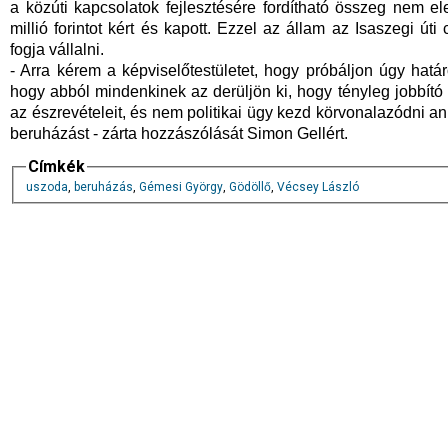
a közúti kapcsolatok fejlesztésére fordítható összeg nem e
millió forintot kért és kapott. Ezzel az állam az Isaszegi út
fogja vállalni.
- Arra kérem a képviselőtestületet, hogy próbáljon úgy hatá
hogy abból mindenkinek az derüljön ki, hogy tényleg jobbít
az észrevételeit, és nem politikai ügy kezd körvonalazódni a
beruházást - zárta hozzászólását Simon Gellért.
Címkék
uszoda
,
beruházás
,
Gémesi György
,
Gödöllő
,
Vécsey László