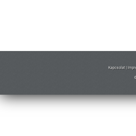
Kapcsolat
|
Imp
©