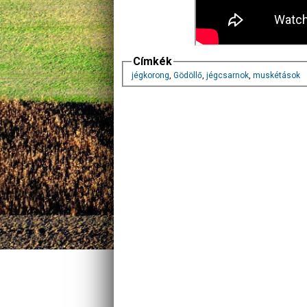
Címkék
jégkorong
,
Gödöllő
,
jégcsarnok
,
muskétások