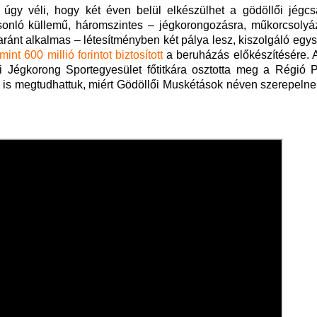
i úgy véli, hogy két éven belül elkészülhet a gödöllői jégcs
sonló küllemű, háromszintes – jégkorongozásra, műkorcsolyá
ránt alkalmas – létesítményben két pálya lesz, kiszolgáló egy
nt 600 millió forintot biztosított
a beruházás előkészítésére. A
ői Jégkorong Sportegyesület főtitkára osztotta meg a Régió 
t is megtudhattuk, miért Gödöllői Muskétások néven szerepelne