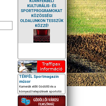
KÖRNYÉKBELI
KULTURÁLIS- ÉS
SPORTPROGRAMOKAT
KÖZÖSSÉGI
OLDALUNKON TESSZÜK
KÖZZÉ!
TÉRFÉL Sportmagazin
műsor
Kamerák előtt Gödöllő és a
környező települések sportolói