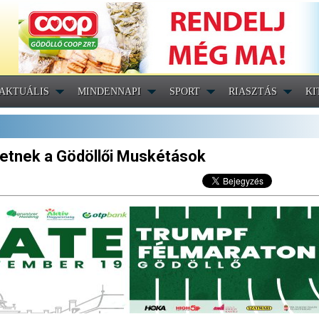
AKTUÁLIS
MINDENNAPI
SPORT
RIASZTÁS
KI
lhetnek a Gödöllői Muskétások