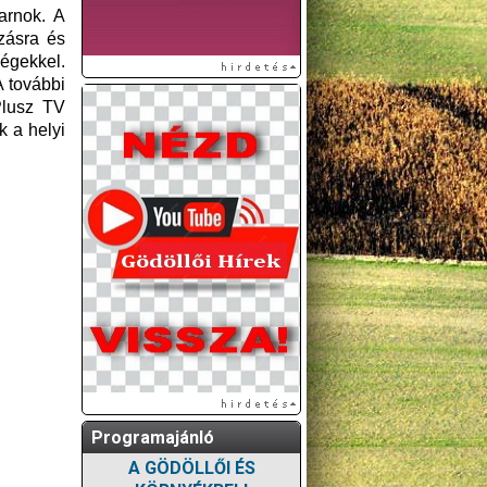
arnok. A
zásra és
ségekkel.
 további
Plusz TV
k a helyi
Programajánló
A GÖDÖLLŐI ÉS