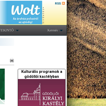
RSS
TEKINTŐ
Keresés
Kulturális programok a
gödöllői kastélyban