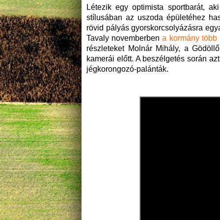
Létezik egy optimista sportbarát, ak
stílusában az uszoda épületéhez ha
rövid pályás gyorskorcsolyázásra egya
Tavaly novemberben
a kormány több mi
részleteket Molnár Mihály, a Gödöll
kamerái előtt. A beszélgetés során az
jégkorongozó-palánták.