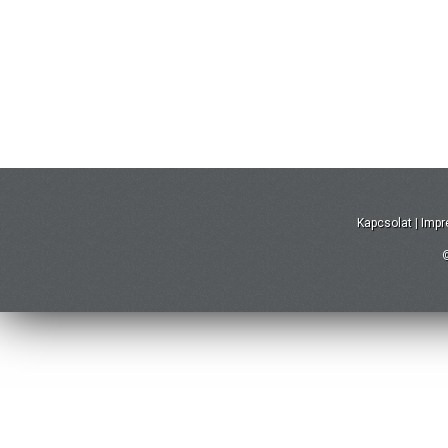
Kapcsolat
|
Imp
©