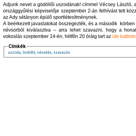
Adjunk nevet a gödöllői uszodának! címmel Vécsey László, a
országgyűlési képviselője szeptember 2-án felhívást tett kö
az Ady sétányon épülő sportlétesítménynek.
A beérkezett javaslatokat összegezték, és a második körben 
névsorból kiválasztva – arra lehet szavazni, hogy a hona
vokoslás szeptember 14-én, hétfőn 20 óráig tart az
ide kattint
Címkék
uszoda
,
Gödöllő
,
névadás
,
szavazás