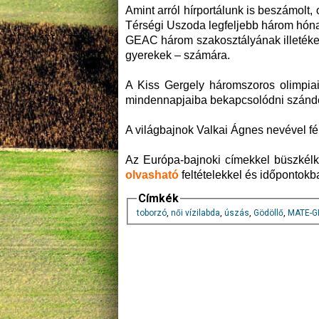
Amint arról hírportálunk is beszámolt,
Térségi Uszoda legfeljebb három hón
GEAC három szakosztályának illetékese
gyerekek – számára.
A Kiss Gergely háromszoros olimpiai 
mindennapjaiba bekapcsolódni szánd
A világbajnok Valkai Ágnes nevével fé
Az Európa-bajnoki címekkel büszkél
olvasható
feltételekkel és időpontokba
Címkék
toborzó
,
női vízilabda
,
úszás
,
Gödöllő
,
MATE-G