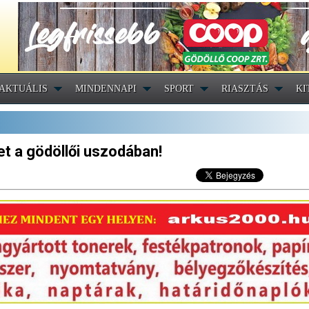
AKTUÁLIS
MINDENNAPI
SPORT
RIASZTÁS
KI
let a gödöllői uszodában!