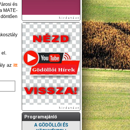
Városi és
 a MATE-
– döntően
kosztály
 el.
ály az
itt
Programajánló
A GÖDÖLLŐI ÉS