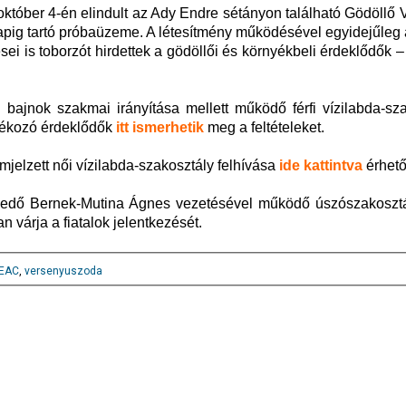
 október 4-én elindult az Ady Endre sétányon található Gödöllő 
apig tartó próbaüzeme. A létesítmény működésével egyidejűleg
i is toborzót hirdettek a gödöllői és környékbeli érdeklődők 
bajnok szakmai irányítása mellett működő férfi vízilabda-sza
ékozó érdeklődők
itt ismerhetik
meg a feltételeket.
mjelzett női vízilabda-szakosztály felhívása
ide kattintva
érhető
kedő Bernek-Mutina Ágnes vezetésével működő úszószakoszt
n várja a fiatalok jelentkezését.
EAC
,
versenyuszoda