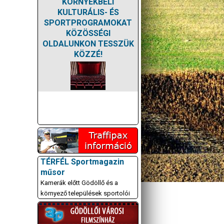
KÖRNYÉKBELI
KULTURÁLIS- ÉS
SPORTPROGRAMOKAT
KÖZÖSSÉGI
OLDALUNKON TESSZÜK
KÖZZÉ!
TÉRFÉL Sportmagazin
műsor
Kamerák előtt Gödöllő és a
környező települések sportolói