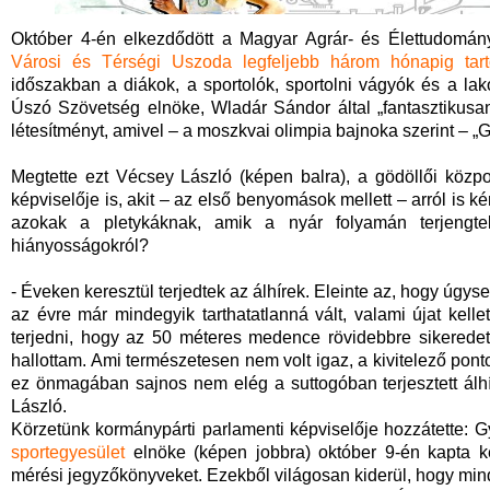
Október 4-én elkezdődött a Magyar Agrár- és Élettudomá
Városi és Térségi Uszoda legfeljebb három hónapig tar
időszakban a diákok, a sportolók, sportolni vágyók és a l
Úszó Szövetség elnöke, Wladár Sándor által „fantasztikusan
létesítményt, amivel – a moszkvai olimpia bajnoka szerint – „G
Megtette ezt Vécsey László (képen balra), a gödöllői közpo
képviselője is, akit – az első benyomások mellett – arról is k
azokak a pletykáknak, amik a nyár folyamán terjeng
hiányosságokról?
- Éveken keresztül terjedtek az álhírek. Eleinte az, hogy úgy
az évre már mindegyik tarthatatlanná vált, valami újat kellet
terjedni, hogy az 50 méteres medence rövidebbre sikeredett. 
hallottam. Ami természetesen nem volt igaz, a kivitelező pon
ez önmagában sajnos nem elég a suttogóban terjesztett álhí
László.
Körzetünk kormánypárti parlamenti képviselője hozzátette: 
sportegyesület
elnöke (képen jobbra) október 9-én kapta ké
mérési jegyzőkönyveket. Ezekből világosan kiderül, hogy min