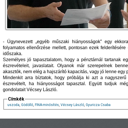
- Úgynevezett „egyéb műszaki hiányosságok” egy ekkor
folyamatos ellenőrzése mellett, pontosan ezek felderítésére
időszaka.
Személyes jó tapasztalatom, hogy a pénztárnál tartanak egy
észrevételeit, javaslatait. Olyanok már szerepelnek ben
akasztók, nem elég a hajszárító kapacitás, vagy jó lenne egy
Mindenkit arra bíztatok, hogy próbálja ki azt a nagyszerű
észrevételt, ha hiányosságot tapasztal. Együtt tudjuk m
gondolatait Vécsey László.
Címkék
uszoda
,
Gödöllő
,
FINA-minősítés
,
Vécsey László
,
Gyuricza Csaba