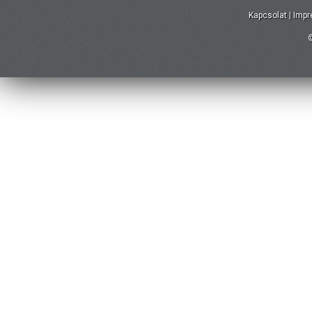
Kapcsolat
|
Imp
©