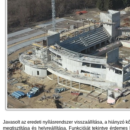
Javasolt az eredeti nyílásrendszer visszaállítása, a hiányzó k
megtisztítása és helyreállítása. Funkcióját tekintve érdemes