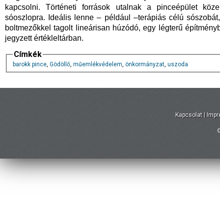
kapcsolni. Történeti források utalnak a pinceépület közel
sóoszlopra. Ideális lenne – például –terápiás célú sószobát,
boltmezőkkel tagolt lineárisan húzódó, egy légterű építményb
jegyzett értékleltárban.
Címkék
barokk pince
,
Gödöllő
,
műemlékvédelem
,
önkormányzat
,
uszoda
Kapcsolat
|
Imp
©