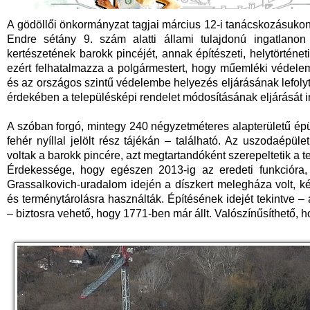
A gödöllői önkormányzat tagjai március 12-i tanácskozásukon 
Endre sétány 9. szám alatti állami tulajdonú ingatlanon 
kertészetének barokk pincéjét, annak építészeti, helytörténet
ezért felhatalmazza a polgármestert, hogy műemléki védele
és az országos szintű védelembe helyezés eljárásának lefolyt
érdekében a településképi rendelet módosításának eljárását in
A szóban forgó, mintegy 240 négyzetméteres alapterületű ép
fehér nyíllal jelölt rész tájékán – található. Az uszodaépület
voltak a barokk pincére, azt megtartandóként szerepeltetik a t
Érdekessége, hogy egészen 2013-ig az eredeti funkcióra, 
Grassalkovich-uradalom idején a díszkert melegháza volt, k
és terménytárolásra használták. Építésének idejét tekintve –
– biztosra vehető, hogy 1771-ben már állt. Valószínűsíthető, ho