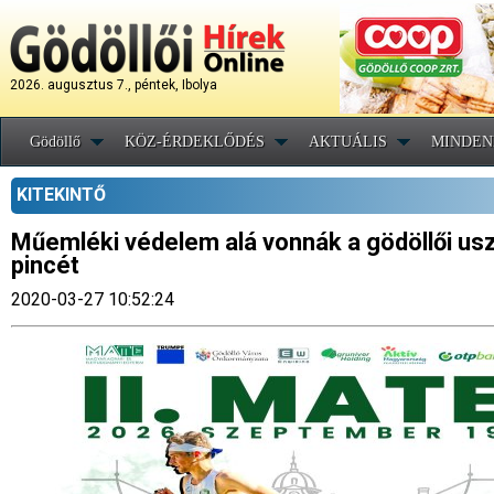
2026. augusztus 7., péntek, Ibolya
Gödöllő
KÖZ-ÉRDEKLŐDÉS
AKTUÁLIS
MINDEN
KITEKINTŐ
Műemléki védelem alá vonnák a gödöllői usz
pincét
2020-03-27 10:52:24