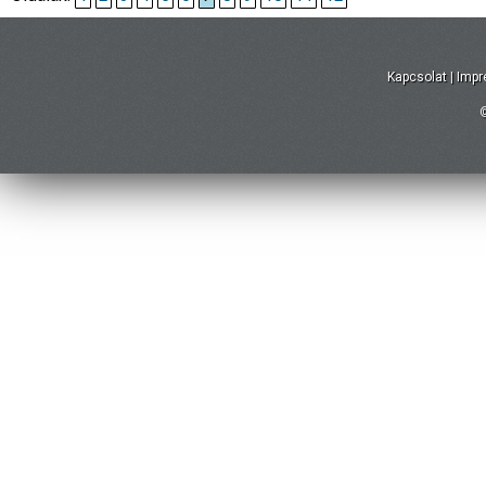
Kapcsolat
|
Imp
©