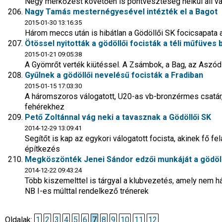
Négy mérkőzést követően is pontveszteség nélkül áll v
Nagy Tamás mesternégyesével intézték el a Bagot
2015-01-30 13:16:35
Három meccs után is hibátlan a Gödöllői SK focicsapata 
Ötössel nyitották a gödöllői focisták a téli műfüves
2015-01-21 09:05:38
A Gyömrőt verték kiütéssel. A Zsámbok, a Bag, az Aszód
Gyűlnek a gödöllői nevelésű focisták a Fradiban
2015-01-15 17:03:30
A háromszoros válogatott, U20-as vb-bronzérmes csatár, 
fehérekhez
Pető Zoltánnal vág neki a tavasznak a Gödöllői SK
2014-12-29 13:09:41
Segítőt is kap az egykori válogatott focista, akinek fő fe
építkezés
Megköszönték Jenei Sándor edzői munkáját a gödöll
2014-12-22 09:43:24
Több kiszemelttel is tárgyal a klubvezetés, amely nem h
NB I-es múlttal rendelkező trénerek
Oldalak:
1
2
3
4
5
6
7
8
9
10
11
12