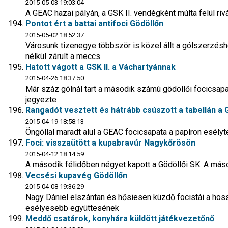
2015-05-03 19:03:04
A GEAC hazai pályán, a GSK II. vendégként múlta felül r
Pontot ért a battai antifoci Gödöllőn
2015-05-02 18:52:37
Városunk tizenegye többször is közel állt a gólszerzésh
nélkül zárult a meccs
Hatott vágott a GSK II. a Váchartyánnak
2015-04-26 18:37:50
Már száz gólnál tart a második számú gödöllői focicsapa
jegyezte
Rangadót vesztett és hátrább csúszott a tabellán a G
2015-04-19 18:58:13
Öngóllal maradt alul a GEAC focicsapata a papíron esél
Foci: visszaütött a kupabravúr Nagykőrösön
2015-04-12 18:14:59
A második félidőben négyet kapott a Gödöllői SK. A más
Vecsési kupavég Gödöllőn
2015-04-08 19:36:29
Nagy Dániel elszántan és hősiesen küzdő focistái a hossz
esélyesebb együttesének
Meddő csatárok, konyhára küldött játékvezetőnő