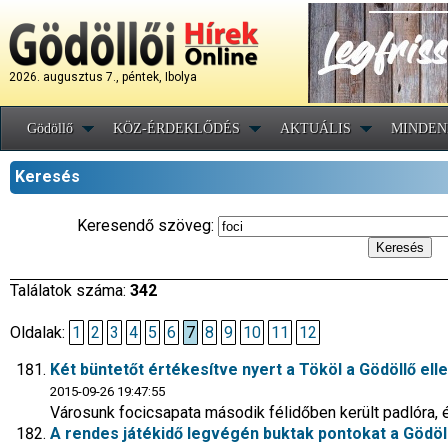
2026. augusztus 7., péntek, Ibolya
Gödöllő
KÖZ-ÉRDEKLŐDÉS
AKTUÁLIS
MINDEN
Keresés
Keresendő szöveg:
Találatok száma:
342
Oldalak:
1
2
3
4
5
6
7
8
9
10
11
12
Két büntetőt értékesítve nyert a Tököl a Gödöllő ell
2015-09-26 19:47:55
Városunk focicsapata második félidőben került padlóra,
A rendes játékidő legvégén buktak pontokat a Gödöll