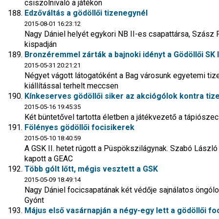
csiszolnivaló a játékon
Edzőváltás a gödöllői tizenegynél
2015-08-01 16:23:12
Nagy Dániel helyét egykori NB II-es csapattársa, Szász 
kispadján
Bronzéremmel zárták a bajnoki idényt a Gödöllői SK II
2015-05-31 20:21:21
Négyet vágott látogatóként a Bag városunk egyetemi ti
kiállítással terhelt meccsen
Kínkeserves gödöllői siker az akciógólok kontra t
2015-05-16 19:45:35
Két büntetővel tartotta életben a játékvezető a tápiósze
Fölényes gödöllői focisikerek
2015-05-10 18:40:59
A GSK II. hetet rúgott a Püspökszilágynak. Szabó Lászl
kapott a GEAC
Több gólt lőtt, mégis vesztett a GSK
2015-05-09 18:49:14
Nagy Dániel focicsapatának két védője sajnálatos öngól
Gyónt
Május első vasárnapján a négy-egy lett a gödöllői 