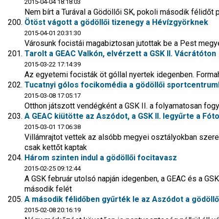
2015-04-04 18:18:03
Nem bírt a Turával a Gödöllői SK, pokoli második félidőt 
Ötöst vágott a gödöllői tizenegy a Hévízgyörknek
2015-04-01 20:31:30
Városunk focistái magabiztosan jutottak be a Pest megy
Tarolt a GEAC Valkón, elvérzett a GSK II. Vácrátóton
2015-03-22 17:14:39
Az egyetemi focisták öt góllal nyertek idegenben. Form
Tucatnyi gólos focikomédia a gödöllői sportcentru
2015-03-08 17:05:17
Otthon játszott vendégként a GSK II. a folyamatosan fogy
A GEAC kiütötte az Aszódot, a GSK II. legyűrte a Fóto
2015-03-01 17:06:38
Villámrajtot vettek az alsóbb megyei osztályokban szerep
csak kettőt kaptak
Három szinten indul a gödöllői focitavasz
2015-02-25 09:12:44
A GSK február utolsó napján idegenben, a GEAC és a GSK I
második felét
A második félidőben gyűrték le az Aszódot a gödöllő
2015-02-08 20:16:19