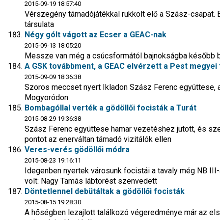
2015-09-19 18:57:40
Vérszegény támadójátékkal rukkolt elő a Szász-csapat.
társulata
Négy gólt vágott az Ecser a GEAC-nak
2015-09-13 18:05:20
Messze van még a csúcsformától bajnokságba később be
A GSK továbbment, a GEAC elvérzett a Pest megyei
2015-09-09 18:36:38
Szoros meccset nyert Ikladon Szász Ferenc együttese, az
Mogyoródon
Bombagóllal verték a gödöllői focisták a Turát
2015-08-29 19:36:38
Szász Ferenc együttese hamar vezetéshez jutott, és sz
pontot az enerváltan támadó vizitálók ellen
Veres-verés gödöllői módra
2015-08-23 19:16:11
Idegenben nyertek városunk focistái a tavaly még NB III-a
volt: Nagy Tamás lábtörést szenvedett
Döntetlennel debütáltak a gödöllői focisták
2015-08-15 19:28:30
A hőségben lezajlott találkozó végeredménye már az első 