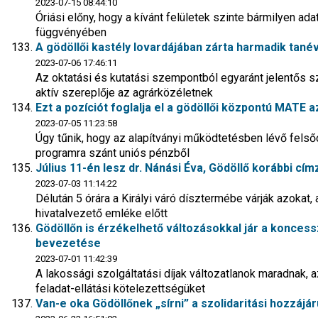
2023-07-15 08:44:10
Óriási előny, hogy a kívánt felületek szinte bármilyen ad
függvényében
A gödöllői kastély lovardájában zárta harmadik tan
2023-07-06 17:46:11
Az oktatási és kutatási szempontból egyaránt jelentős 
aktív szereplője az agrárközéletnek
Ezt a pozíciót foglalja el a gödöllői központú MATE 
2023-07-05 11:23:58
Úgy tűnik, hogy az alapítványi működtetésben lévő fels
programra szánt uniós pénzből
Július 11-én lesz dr. Nánási Éva, Gödöllő korábbi 
2023-07-03 11:14:22
Délután 5 órára a Királyi váró dísztermébe várják azokat,
hivatalvezető emléke előtt
Gödöllőn is érzékelhető változásokkal jár a konces
bevezetése
2023-07-01 11:42:39
A lakossági szolgáltatási díjak változatlanok maradnak,
feladat-ellátási kötelezettségüket
Van-e oka Gödöllőnek „sírni” a szolidaritási hozzájár