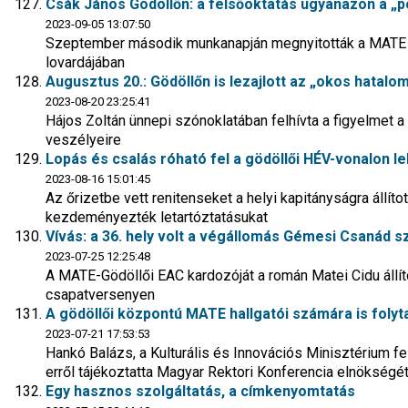
Csák János Gödöllőn: a felsőoktatás ugyanazon a „po
2023-09-05 13:07:50
Szeptember második munkanapján megnyitották a MATE m
lovardájában
Augusztus 20.: Gödöllőn is lezajlott az „okos hatal
2023-08-20 23:25:41
Hájos Zoltán ünnepi szónoklatában felhívta a figyelmet 
veszélyeire
Lopás és csalás róható fel a gödöllői HÉV-vonalon le
2023-08-16 15:01:45
Az őrizetbe vett renitenseket a helyi kapitányságra állíto
kezdeményezték letartóztatásukat
Vívás: a 36. hely volt a végállomás Gémesi Csanád 
2023-07-25 12:25:48
A MATE-Gödöllői EAC kardozóját a román Matei Cidu állíto
csapatversenyen
A gödöllői központú MATE hallgatói számára is folyt
2023-07-21 17:53:53
Hankó Balázs, a Kulturális és Innovációs Minisztérium fel
erről tájékoztatta Magyar Rektori Konferencia elnökségé
Egy hasznos szolgáltatás, a címkenyomtatás