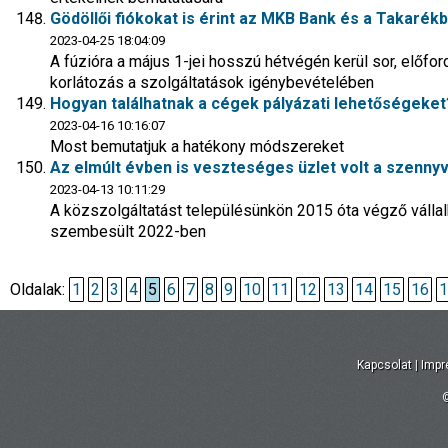
Gödöllői fiókokat is érint az MKB Bank és a Takarék
2023-04-25 18:04:09
A fúzióra a május 1-jei hosszú hétvégén kerül sor, előf
korlátozás a szolgáltatások igénybevételében
Hogyan találhatnak a cégek pályázati lehetőségeket
2023-04-16 10:16:07
Most bemutatjuk a hatékony módszereket
Az elmúlt évben is veszteséges üzlet volt a szenny
2023-04-13 10:11:29
A közszolgáltatást településünkön 2015 óta végző váll
szembesült 2022-ben
Oldalak:
1
2
3
4
5
6
7
8
9
10
11
12
13
14
15
16
1
Kapcsolat
|
Imp
©