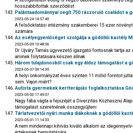
hosszabbítottak szerződést
Palántaadománnyal segít 750 rászoruló családot a g
2023-05-24 14:57:40
A felsőoktatási intézmény szakemberei 15 ezer növényt n
számára
Az esélyegyenlőséget szolgálja a gödöllői kastély Mi i
2023-05-09 10:48:56
Dr. Ujváry Tamás ügyvezető igazgató fontosnak tartja az
aminek folytatására készen állnak
Három tulajdonosból csak egy áldoz támogatást a 
2023-05-07 09:14:30
A helyi önkormányzat éves szinten 11 millió forintot jutta
sem. Vajon miért?
Autista gyermekek kertterápiás foglalkoztatása Gö
2023-05-03 17:49:07
Nagy fába vágta a fejszéjét a Diverzitás Közhasznú Alapí
támogatást szeretnének összegyűjteni
Tárlatvezetői nyári munka diákoknak a gödöllői kast
2023-05-01 11:14:33
A nem mindennapi kihívás kiváló alkalom az idegennyelv
értékeinek bemutatására