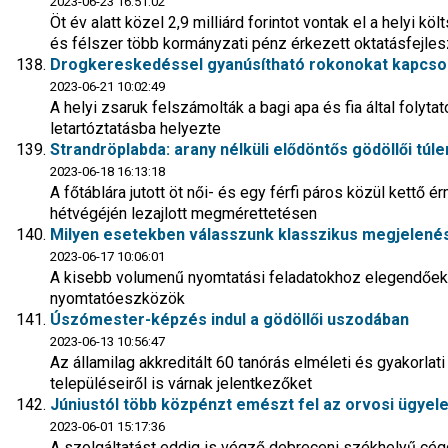
2023-06-23 16:51:02
Öt év alatt közel 2,9 milliárd forintot vontak el a helyi k
és félszer több kormányzati pénz érkezett oktatásfejles
Drogkereskedéssel gyanúsítható rokonokat kapcsolt
2023-06-21 10:02:49
A helyi zsaruk felszámolták a bagi apa és fia által folytato
letartóztatásba helyezte
Strandröplabda: arany nélküli elődöntős gödöllői túl
2023-06-18 16:13:18
A főtáblára jutott öt női- és egy férfi páros közül kettő 
hétvégéjén lezajlott megmérettetésen
Milyen esetekben válasszunk klasszikus megjelené
2023-06-17 10:06:01
A kisebb volumenű nyomtatási feladatokhoz elegendőek
nyomtatóeszközök
Úszómester-képzés indul a gödöllői uszodában
2023-06-13 10:56:47
Az államilag akkreditált 60 tanórás elméleti és gyakorla
településeiről is várnak jelentkezőket
Júniustól több közpénzt emészt fel az orvosi ügyele
2023-06-01 15:17:36
A szolgáltatást eddig is végző debreceni székhelyű cég