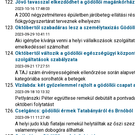
Jövő tavasszal elkezdődhet a gödöllői magánkórház
2023-10-16 17:48:03
A 2000 négyzetméteres épületben járóbeteg-ellátási rész
fiókgyógyszertárat terveznek elhelyezni
Októbertől szabadáras lesz a személytaxizás Gödöl
2023-09-29 10:41:11
Aki igénybe kívánja venni a helyi vállalkozások szolgáltat
emelkedéssel számolhat
Októbertől változik a gödöllői egészségügyi központ
szolgáltatások szabályzata
2023-09-21 17:27:51
A TAJ szám érvényességének ellenőrzése során alapvető
kategóriába sorolhatók a betegek
Vízilabda: két győzelemmel rajtolt a gödöllői csapat
2023-09-18 10:13:32
Petlyánszki Péter együttese remekül debütált a pontvadás
októberi folytatást
Cselgáncs: gödöllői érmek Tatabányáról és Brnóból
2023-09-11 11:27:43
A helyi judo klub fiataljai remekül helytálltak az őszi sz
valamennyien dobogóra állhattak