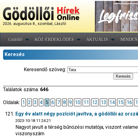
2026. augusztus 8., szombat, László
Gödöllő
KÖZ-ÉRDEKLŐDÉS
AKTUÁLIS
MINDEN
Keresés
Keresendő szöveg:
Találatok száma:
646
Oldalak:
1
2
3
4
5
6
7
8
9
10
11
12
13
14
15
16
1
Egy év alatt négy pozíciót javítva, a gödöllői az orsz
2023-10-18 11:24:21
Nagyot javult a térség bűnözési mutatója, viszont valam
viszonyszám