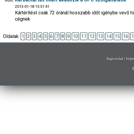
2013-01-18 15:51:41
Kártérítést csak 72 óránál hosszabb időt igénybe vevő hib
cégnek
Oldalak:
1
2
3
4
5
6
7
8
9
10
11
12
13
14
15
16
1
Kapcsolat
|
Imp
©