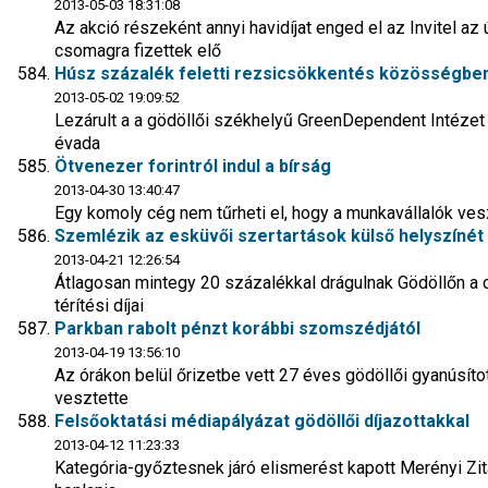
2013-05-03 18:31:08
Az akció részeként annyi havidíjat enged el az Invitel az 
csomagra fizettek elő
Húsz százalék feletti rezsicsökkentés közösségbe
2013-05-02 19:09:52
Lezárult a a gödöllői székhelyű GreenDependent Intéze
évada
Ötvenezer forintról indul a bírság
2013-04-30 13:40:47
Egy komoly cég nem tűrheti el, hogy a munkavállalók ve
Szemlézik az esküvői szertartások külső helyszínét
2013-04-21 12:26:54
Átlagosan mintegy 20 százalékkal drágulnak Gödöllőn
térítési díjai
Parkban rabolt pénzt korábbi szomszédjától
2013-04-19 13:56:10
Az órákon belül őrizetbe vett 27 éves gödöllői gyanúsíto
vesztette
Felsőoktatási médiapályázat gödöllői díjazottakkal
2013-04-12 11:23:33
Kategória-győztesnek járó elismerést kapott Merényi Zit