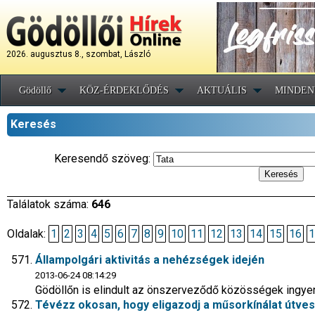
2026. augusztus 8., szombat, László
Gödöllő
KÖZ-ÉRDEKLŐDÉS
AKTUÁLIS
MINDEN
Keresés
Keresendő szöveg:
Találatok száma:
646
Oldalak:
1
2
3
4
5
6
7
8
9
10
11
12
13
14
15
16
1
Állampolgári aktivitás a nehézségek idején
2013-06-24 08:14:29
Gödöllőn is elindult az önszerveződő közösségek ingyen
Tévézz okosan, hogy eligazodj a műsorkínálat útves