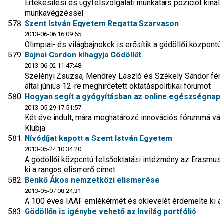
Értékesítési és ügyfélszolgálati munkatárs pozíciót kíná
munkavégzéssel
Szent István Egyetem Regatta Szarvason
2013-06-06 16:09:55
Olimpiai- és világbajnokok is erősítik a gödöllői központ
Bajnai Gordon kihagyja Gödöllőt
2013-06-02 11:47:48
Szelényi Zsuzsa, Mendrey László és Székely Sándor fémj
által június 12-re meghirdetett oktatáspolitikai fórumot
Hogyan segít a gyógyításban az online egészségnap
2013-05-29 17:51:57
Két éve indult, mára meghatározó innovációs fórummá vált
Klubja
Nívódíjat kapott a Szent István Egyetem
2013-05-24 10:34:20
A gödöllői központú felsőoktatási intézmény az Erasmu
ki a rangos elismerő címet
Benkő Ákos nemzetközi elismerése
2013-05-07 08:24:31
A 100 éves IAAF emlékérmét és oklevelét érdemelte ki a
Gödöllőn is igénybe vehető az Invilág portfólió