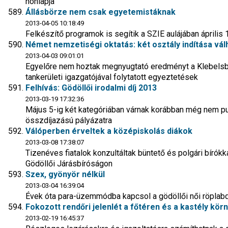
honlapja
Állásbörze nem csak egyetemistáknak
2013-04-05 10:18:49
Felkészítő programok is segítik a SZIE aulájában április
Német nemzetiségi oktatás: két osztály indítása vá
2013-04-03 09:01:01
Egyelőre nem hoztak megnyugtató eredményt a Klebelsb
tankerületi igazgatójával folytatott egyeztetések
Felhívás: Gödöllői irodalmi díj 2013
2013-03-19 17:32:36
Május 5-ig két kategóriában várnak korábban még nem publ
összdíjazású pályázatra
Válóperben érveltek a középiskolás diákok
2013-03-08 17:38:07
Tizenéves fiatalok konzultáltak büntető és polgári bírók
Gödöllői Járásbíróságon
Szex, gyönyör nélkül
2013-03-04 16:39:04
Évek óta para-üzemmódba kapcsol a gödöllői női röplabd
Fokozott rendőri jelenlét a főtéren és a kastély kö
2013-02-19 16:45:37