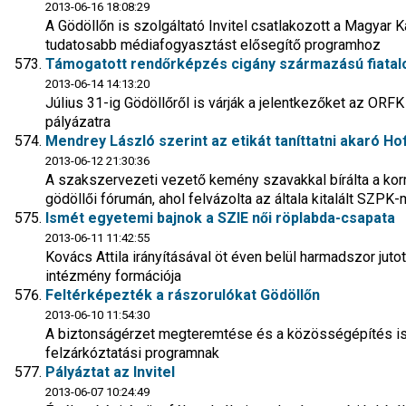
2013-06-16 18:08:29
A Gödöllőn is szolgáltató Invitel csatlakozott a Magyar
tudatosabb médiafogyasztást elősegítő programhoz
Támogatott rendőrképzés cigány származású fiatal
2013-06-14 14:13:20
Július 31-ig Gödöllőről is várják a jelentkezőket az ORF
pályázatra
Mendrey László szerint az etikát taníttatni akaró 
2013-06-12 21:30:36
A szakszervezeti vezető kemény szavakkal bírálta a kor
gödöllői fórumán, ahol felvázolta az általa kitalált SZPK
Ismét egyetemi bajnok a SZIE női röplabda-csapata
2013-06-11 11:42:55
Kovács Attila irányításával öt éven belül harmadszor juto
intézmény formációja
Feltérképezték a rászorulókat Gödöllőn
2013-06-10 11:54:30
A biztonságérzet megteremtése és a közösségépítés is cé
felzárkóztatási programnak
Pályáztat az Invitel
2013-06-07 10:24:49