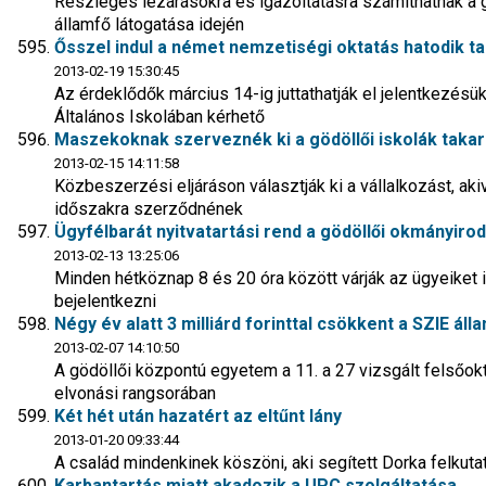
Részleges lezárásokra és igazoltatásra számíthatnak a 
államfő látogatása idején
Ősszel indul a német nemzetiségi oktatás hatodik t
2013-02-19 15:30:45
Az érdeklődők március 14-ig juttathatják el jelentkezésü
Általános Iskolában kérhető
Maszekoknak szerveznék ki a gödöllői iskolák takar
2013-02-15 14:11:58
Közbeszerzési eljáráson választják ki a vállalkozást, aki
időszakra szerződnének
Ügyfélbarát nyitvatartási rend a gödöllői okmányiro
2013-02-13 13:25:06
Minden hétköznap 8 és 20 óra között várják az ügyeiket 
bejelentkezni
Négy év alatt 3 milliárd forinttal csökkent a SZIE áll
2013-02-07 14:10:50
A gödöllői központú egyetem a 11. a 27 vizsgált felsőo
elvonási rangsorában
Két hét után hazatért az eltűnt lány
2013-01-20 09:33:44
A család mindenkinek köszöni, aki segített Dorka felkut
Karbantartás miatt akadozik a UPC szolgáltatása