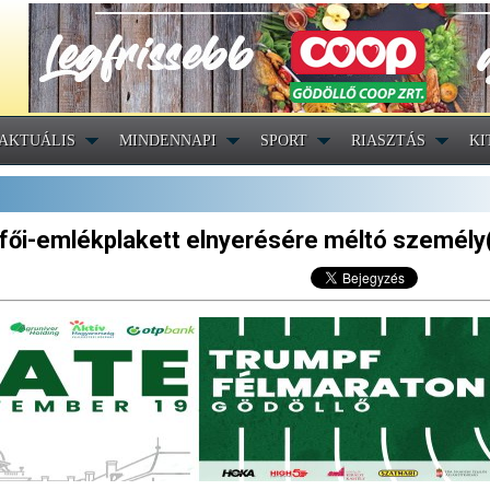
AKTUÁLIS
MINDENNAPI
SPORT
RIASZTÁS
KI
sfői-emlékplakett elnyerésére méltó személy