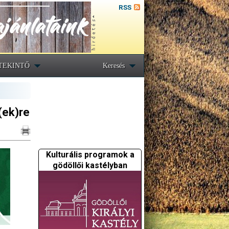
RSS
TEKINTŐ
Keresés
(ek)re
Kulturális programok a
gödöllői kastélyban