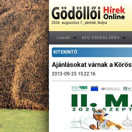
2026. augusztus 7., péntek, Ibolya
Gödöllő
KÖZ-ÉRDEKLŐDÉS
KITEKINTŐ
Ajánlásokat várnak a Körö
2013-09-25 15:22:16