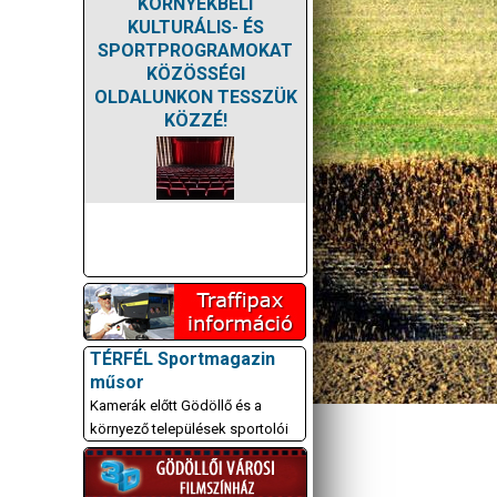
KÖRNYÉKBELI
KULTURÁLIS- ÉS
SPORTPROGRAMOKAT
KÖZÖSSÉGI
OLDALUNKON TESSZÜK
KÖZZÉ!
TÉRFÉL Sportmagazin
műsor
Kamerák előtt Gödöllő és a
környező települések sportolói