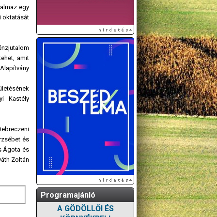
talmaz egy
i oktatását
énzjutalom
ehet, amit
Alapítvány
ületésének
yi Kastély
Debreczeni
rzsébet és
es Ágota és
váth Zoltán
Programajánló
A GÖDÖLLŐI ÉS