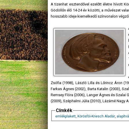
A tizenhat esztendővel ezelőtt életre hívott
Gödöllőn élő 14-24 év közötti, a művészet vala
hosszabb ideje kiemelkedő színvonalon végző
Zsófia (1998), László Lilla és Lőrincz Áron (
Farkas Ágnes (2002), Barta Katalin (2003), Sza
Remsey Flóra (2006), Langer Ágnes és Szalai Ge
(2009), Széphalmi Júlia (2010), Lázárné Nagy A
Címkék
emlékplakett
,
Körösfői-Kriesch Aladár
,
alapítv