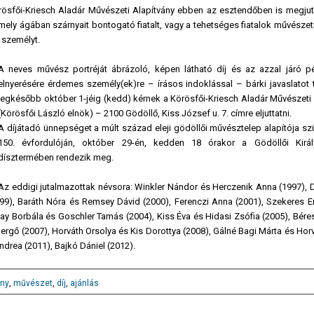
 Körösfői-Kriesch Aladár Művészeti Alapítvány ebben az esztendőben is megju
mely ágában szárnyait bontogató fiatalt, vagy a tehetséges fiatalok művészet
 személyt.
A neves művész portréját ábrázoló, képen látható díj és az azzal járó p
elnyerésére érdemes személy(ek)re – írásos indoklással – bárki javaslatot t
legkésőbb október 1-jéig (kedd) kérnek a Körösfői-Kriesch Aladár Művészeti 
(Körösfői László elnök) – 2100 Gödöllő, Kiss József u. 7. címre eljuttatni.
A díjátadó ünnepséget a múlt század eleji gödöllői művésztelep alapítója sz
150. évfordulóján, október 29-én, kedden 18 órakor a Gödöllői Királ
dísztermében rendezik meg.
Az eddigi jutalmazottak névsora: Winkler Nándor és Herczenik Anna (1997), 
1999), Baráth Nóra és Remsey Dávid (2000), Ferenczi Anna (2001), Szekeres E
lay Borbála és Goschler Tamás (2004), Kiss Éva és Hidasi Zsófia (2005), Bér
rgő (2007), Horváth Orsolya és Kis Dorottya (2008), Gálné Bagi Márta és Hor
ndrea (2011), Bajkó Dániel (2012).
ány
,
művészet
,
díj
,
ajánlás