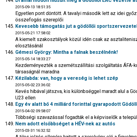
Drámai módon hiúsult meg a Gödöllői EAC vezette a
2015-09-13 18:51:35
Egyetlen pont döntött. A tavalyi második lett az idei győ
összefogás szereplői
Kevesebb támogatás jut a gödöllői sportszervezet
2015-05-21 17:58:02
A kiemelt szakosztályok közül idén csak az asztalitenis
elosztásánál
Gémesi György: Mintha a falnak beszélnénk!
2015-05-14 18:33:27
Kezdeményezték a szemétszállítási szolgáltatás ÁFA-ku
társaságnál maradna
Kézilabda: van, hogy a vereség is lehet szép
2015-05-02 23:36:02
Kevés hibával játszva, kis különbséggel maradt alul a Gö
U23 ellen
Egy év alatt bő 4 milliárd forinttal gyarapodott Gödö
2015-04-02 09:58:07
Többségi szavazással fogadták el a képviselők a tele
Nem adott elsőbbséget a HÉV-nek az autós
2015-03-31 16:32:52
A tilos jelzés ellenére hajtott a szerelvény elé a figye