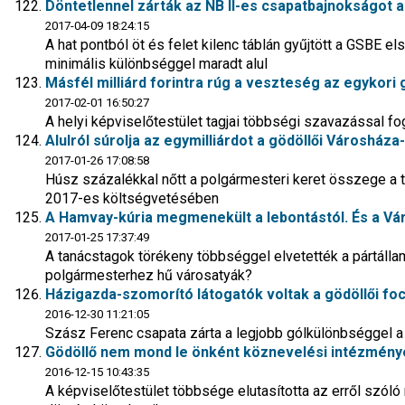
Döntetlennel zárták az NB II-es csapatbajnokságot 
2017-04-09 18:24:15
A hat pontból öt és felet kilenc táblán gyűjtött a GSBE
minimális különbséggel maradt alul
Másfél milliárd forintra rúg a veszteség az egykori 
2017-02-01 16:50:27
A helyi képviselőtestület tagjai többségi szavazással f
Alulról súrolja az egymilliárdot a gödöllői Városháza
2017-01-26 17:08:58
Húsz százalékkal nőtt a polgármesteri keret összege a 
2017-es költségvetésében
A Hamvay-kúria megmenekült a lebontástól. És a V
2017-01-25 17:37:49
A tanácstagok törékeny többséggel elvetették a pártállam
polgármesterhez hű városatyák?
Házigazda-szomorító látogatók voltak a gödöllői foc
2016-12-30 11:21:05
Szász Ferenc csapata zárta a legjobb gólkülönbséggel a
Gödöllő nem mond le önként köznevelési intézménye
2016-12-15 10:43:35
A képviselőtestület többsége elutasította az erről szóló