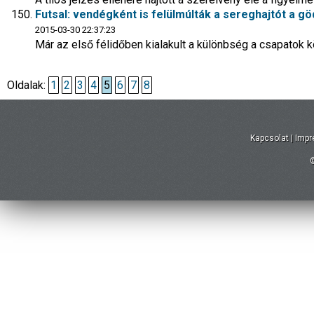
Futsal: vendégként is felülmúlták a sereghajtót a gö
2015-03-30 22:37:23
Már az első félidőben kialakult a különbség a csapatok 
Oldalak:
1
2
3
4
5
6
7
8
Kapcsolat
|
Imp
©