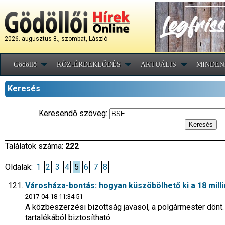
2026. augusztus 8., szombat, László
Gödöllő
KÖZ-ÉRDEKLŐDÉS
AKTUÁLIS
MINDEN
Keresés
Keresendő szöveg:
Találatok száma:
222
Oldalak:
1
2
3
4
5
6
7
8
Városháza-bontás: hogyan küszöbölhető ki a 18 milli
2017-04-18 11:34:51
A közbeszerzési bizottság javasol, a polgármester dönt.
tartalékából biztosítható