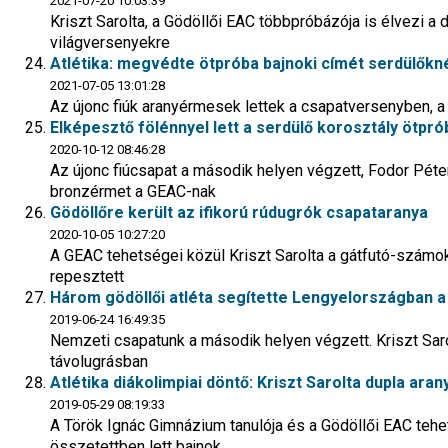
2021-07-20 10:03:39
Kriszt Sarolta, a Gödöllői EAC többpróbázója is élvezi a d
világversenyekre
Atlétika: megvédte ötpróba bajnoki címét serdülőknél
2021-07-05 13:01:28
Az újonc fiúk aranyérmesek lettek a csapatversenyben, 
Elképesztő fölénnyel lett a serdülő korosztály ötprób
2020-10-12 08:46:28
Az újonc fiúcsapat a második helyen végzett, Fodor Pét
bronzérmet a GEAC-nak
Gödöllőre került az ifikorú rúdugrók csapataranya
2020-10-05 10:27:20
A GEAC tehetségei közül Kriszt Sarolta a gátfutó-számo
repesztett
Három gödöllői atléta segítette Lengyelországban 
2019-06-24 16:49:35
Nemzeti csapatunk a második helyen végzett. Kriszt Sar
távolugrásban
Atlétika diákolimpiai döntő: Kriszt Sarolta dupla aran
2019-05-29 08:19:33
A Török Ignác Gimnázium tanulója és a Gödöllői EAC teh
összetettben lett bajnok