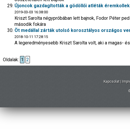
Újoncok gazdagították a gödöllői atléták éremkollek
2019-03-03 16:38:00
Kriszt Sarolta négypróbában lett bajnok, Fodor Péter pe
második fokára
Öt medállal zárták utolsó korosztályos országos ve
2018-10-11 17:28:15
A legeredményesebb Kriszt Sarolta volt, aki a magas- és a
Oldalak:
1
2
Kapcsolat
|
Imp
©