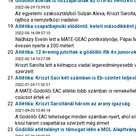
Gödöllői atléták is hozzájárultak az U18-as nemze
2022-06-29 15:39:33
Az egyetemi szakosztályból Sulyán Alexa, Kriszt Sarolta
rajthoz a nemzetközi viadalon
Atlétika csapatbajnoki elődöntő: keleti másodikként j
2022-05-16 09:57:10
Nádházy Evelin lett a MATE-GEAC pontkirálynője, Pápai Már
évesen nyerte a 200 métert
Atlétika: 12 éremig jutottak a gödöllői ifik és juni
2022-02-14 10:27:38
Kriszt Sarolta lett a kétnapos viadal legeredményesebb
szerzett
Atlétika: Kriszt Saci két számban is Eb-szintet telje
2022-01-24 11:52:37
A MATE-Gödöllői EAC atlétái több számban is remekeltek a
csúcsot értek el
Atlétika: Kriszt Saroltánál három az arany igazság
2021-09-20 10:45:14
A Gödöllői EAC tehetsége minden számban nyert, ahol el
kívül három csapattársa szerzett még érmet
Gödöllői atlétalányt is támogat idén a MOL Alapítván