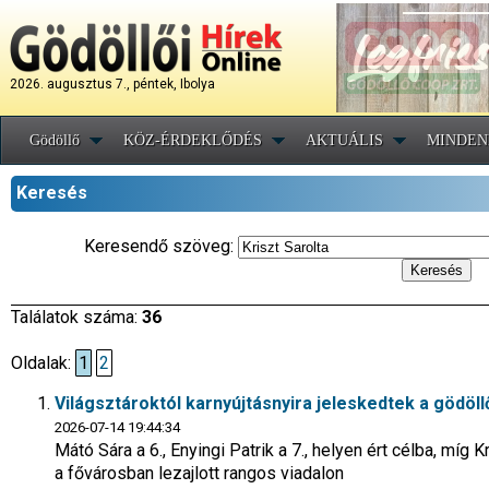
2026. augusztus 7., péntek, Ibolya
Gödöllő
KÖZ-ÉRDEKLŐDÉS
AKTUÁLIS
MINDEN
Keresés
Keresendő szöveg:
Találatok száma:
36
Oldalak:
1
2
Világsztároktól karnyújtásnyira jeleskedtek a gödöll
2026-07-14 19:44:34
Mátó Sára a 6., Enyingi Patrik a 7., helyen ért célba, míg
a fővárosban lezajlott rangos viadalon