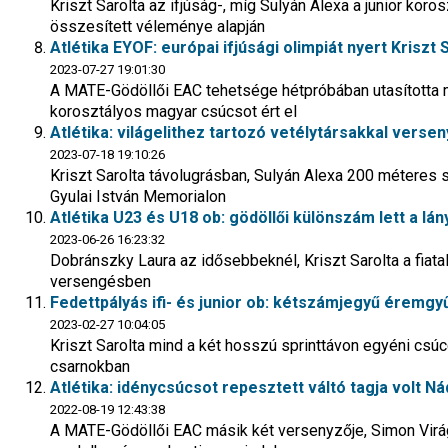
Kriszt Sarolta az ifjúság-, míg Sulyán Alexa a junior kor
összesített véleménye alapján
Atlétika EYOF: európai ifjúsági olimpiát nyert Kriszt 
2023-07-27 19:01:30
A MATE-Gödöllői EAC tehetsége hétpróbában utasította 
korosztályos magyar csúcsot ért el
Atlétika: világelithez tartozó vetélytársakkal verse
2023-07-18 19:10:26
Kriszt Sarolta távolugrásban, Sulyán Alexa 200 méteres s
Gyulai István Memorialon
Atlétika U23 és U18 ob: gödöllői különszám lett a lá
2023-06-26 16:23:32
Dobránszky Laura az idősebbeknél, Kriszt Sarolta a fiat
versengésben
Fedettpályás ifi- és junior ob: kétszámjegyű éremgyű
2023-02-27 10:04:05
Kriszt Sarolta mind a két hosszú sprinttávon egyéni csú
csarnokban
Atlétika: idénycsúcsot repesztett váltó tagja volt 
2022-08-19 12:43:38
A MATE-Gödöllői EAC másik két versenyzője, Simon Virág é