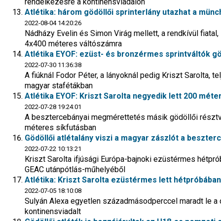
rendelkezésre a kontinensviadalon
Atlétika: három gödöllői sprinterlány utazhat a mün
2022-08-04 14:20:26
Nádházy Evelin és Simon Virág mellett, a rendkívül fiatal,
4x400 méteres váltószámra
Atlétika EYOF: ezüst- és bronzérmes sprintváltók gö
2022-07-30 11:36:38
A fiúknál Fodor Péter, a lányoknál pedig Kriszt Sarolta, t
magyar stafétákban
Atlétika EYOF: Kriszt Sarolta negyedik lett 200 méte
2022-07-28 19:24:01
A besztercebányai megmérettetés másik gödöllői résztve
méteres síkfutásban
Gödöllői atlétalány viszi a magyar zászlót a beszte
2022-07-22 10:13:21
Kriszt Sarolta ifjúsági Európa-bajnoki ezüstérmes hétpró
GEAC utánpótlás-műhelyéből
Atlétika: Kriszt Sarolta ezüstérmes lett hétpróbába
2022-07-05 18:10:08
Sulyán Alexa egyetlen századmásodperccel maradt le a dö
kontinensviadalt