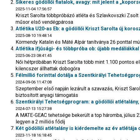
Sikeres gödöllői fiatalok, avagy: mit jelent a „kopor
2025-11-04 17:56:57
Kriszt Sarolta többpróbázó atléta és Szlavkovszki Zsolt 
műsor első vendégpárosa
Atlétika U20-as Eb: a gödöllői Kriszt Sarolta új kor
2025-08-10 19:48:14
Körmendy Katalin és Máté Alpár tanítványa 26 ponttal múlta
Atlétika ifjúsági- és többpróba ob: újabb medáliákka
2025-06-23 08:41:45
Női hétpróbában Kriszt Sarolta több mint 1.100 pontos el
kilencszer állhattak dobogóra
Félmillió forinttal dotálja a Szentkirályi Tehetségpro
2024-09-06 11:47:08
Szeptember első napján lezárult a szavazás, Kriszt Sarol
biztosított anyagi támogatás
Szentkirályi Tehetségprogram: a gödöllői atlétalány, 
2024-07-13 15:27:38
A MATE-GEAC tehetsége bekerült a top háromba, július 22
legyen a 2 milliós fődíj
Két gödöllői atlétalány is kiérdemelte az év atlétája
2023-11-18 16:18:45