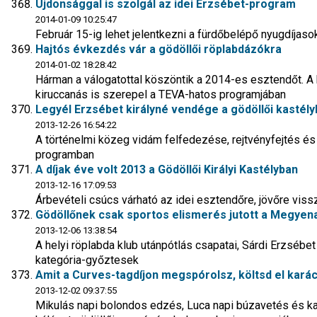
Újdonsággal is szolgál az idei Erzsébet-program
2014-01-09 10:25:47
Február 15-ig lehet jelentkezni a fürdőbelépő nyugdíjaso
Hajtós évkezdés vár a gödöllői röplabdázókra
2014-01-02 18:28:42
Hárman a válogatottal köszöntik a 2014-es esztendőt. 
kiruccanás is szerepel a TEVA-hatos programjában
Legyél Erzsébet királyné vendége a gödöllői kastély
2013-12-26 16:54:22
A történelmi közeg vidám felfedezése, rejtvényfejtés és
programban
A díjak éve volt 2013 a Gödöllői Királyi Kastélyban
2013-12-16 17:09:53
Árbevételi csúcs várható az idei esztendőre, jövőre vis
Gödöllőnek csak sportos elismerés jutott a Megyen
2013-12-06 13:38:54
A helyi röplabda klub utánpótlás csapatai, Sárdi Erzsébe
kategória-győztesek
Amit a Curves-tagdíjon megspórolsz, költsd el kará
2013-12-02 09:37:55
Mikulás napi bolondos edzés, Luca napi búzavetés és ka