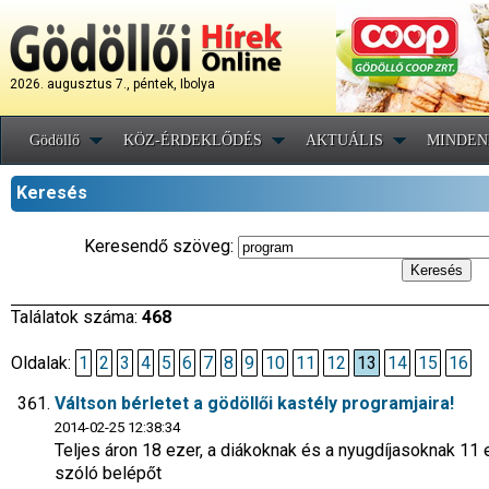
2026. augusztus 7., péntek, Ibolya
Gödöllő
KÖZ-ÉRDEKLŐDÉS
AKTUÁLIS
MINDEN
Keresés
Keresendő szöveg:
Találatok száma:
468
Oldalak:
1
2
3
4
5
6
7
8
9
10
11
12
13
14
15
16
Váltson bérletet a gödöllői kastély programjaira!
2014-02-25 12:38:34
Teljes áron 18 ezer, a diákoknak és a nyugdíjasoknak 11 ez
szóló belépőt