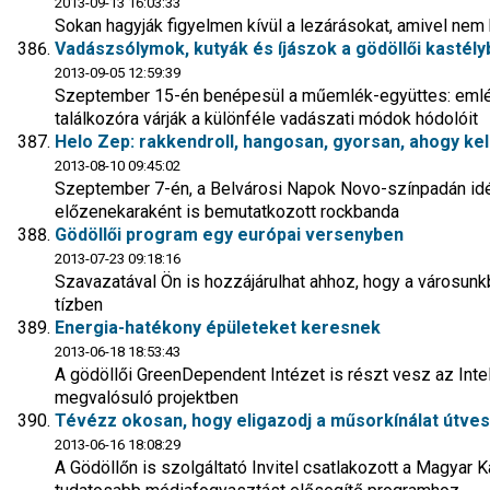
2013-09-13 16:03:33
Sokan hagyják figyelmen kívül a lezárásokat, amivel nem
Vadászsólymok, kutyák és íjászok a gödöllői kastély
2013-09-05 12:59:39
Szeptember 15-én benépesül a műemlék-együttes: emlé
találkozóra várják a különféle vadászati módok hódolóit
Helo Zep: rakkendroll, hangosan, gyorsan, ahogy kell
2013-08-10 09:45:02
Szeptember 7-én, a Belvárosi Napok Novo-színpadán idé
előzenekaraként is bemutatkozott rockbanda
Gödöllői program egy európai versenyben
2013-07-23 09:18:16
Szavazatával Ön is hozzájárulhat ahhoz, hogy a városunk
tízben
Energia-hatékony épületeket keresnek
2013-06-18 18:53:43
A gödöllői GreenDependent Intézet is részt vesz az Int
megvalósuló projektben
Tévézz okosan, hogy eligazodj a műsorkínálat útves
2013-06-16 18:08:29
A Gödöllőn is szolgáltató Invitel csatlakozott a Magyar