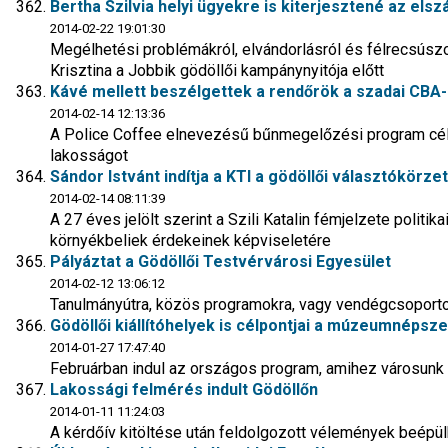
Bertha Szilvia helyi ügyekre is kiterjesztené az els
2014-02-22 19:01:30
Megélhetési problémákról, elvándorlásról és félrecsús
Krisztina a Jobbik gödöllői kampánynyitója előtt
Kávé mellett beszélgettek a rendőrök a szadai CBA
2014-02-14 12:13:36
A Police Coffee elnevezésű bűnmegelőzési program célj
lakosságot
Sándor Istvánt indítja a KTI a gödöllői választókörze
2014-02-14 08:11:39
A 27 éves jelölt szerint a Szili Katalin fémjelzete politi
környékbeliek érdekeinek képviseletére
Pályáztat a Gödöllői Testvérvárosi Egyesület
2014-02-12 13:06:12
Tanulmányútra, közös programokra, vagy vendégcsoporto
Gödöllői kiállítóhelyek is célpontjai a múzeumnépsze
2014-01-27 17:47:40
Februárban indul az országos program, amihez városunk
Lakossági felmérés indult Gödöllőn
2014-01-11 11:24:03
A kérdőív kitöltése után feldolgozott vélemények beépül