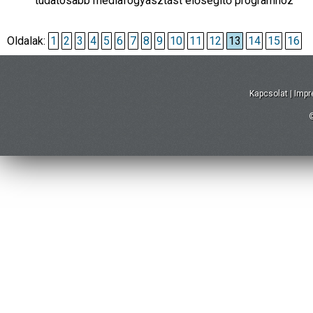
tudatosabb médiafogyasztást elősegítő programhoz
Oldalak:
1
2
3
4
5
6
7
8
9
10
11
12
13
14
15
16
Kapcsolat
|
Imp
©