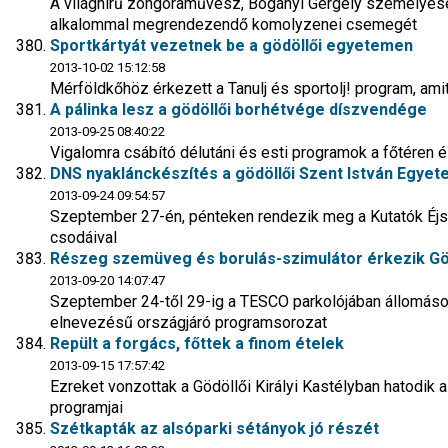
A világhírű zongoraművész, Bogányi Gergely személyesen 
alkalommal megrendezendő komolyzenei csemegét
Sportkártyát vezetnek be a gödöllői egyetemen
2013-10-02 15:12:58
Mérföldkőhöz érkezett a Tanulj és sportolj! program, am
A pálinka lesz a gödöllői borhétvége díszvendége
2013-09-25 08:40:22
Vigalomra csábító délutáni és esti programok a főtéren 
DNS nyaklánckészítés a gödöllői Szent István Egye
2013-09-24 09:54:57
Szeptember 27-én, pénteken rendezik meg a Kutatók Éjsz
csodáival
Részeg szemüveg és borulás-szimulátor érkezik Gö
2013-09-20 14:07:47
Szeptember 24-től 29-ig a TESCO parkolójában állomáso
elnevezésű országjáró programsorozat
Repült a forgács, főttek a finom ételek
2013-09-15 17:57:42
Ezreket vonzottak a Gödöllői Királyi Kastélyban hatodi
programjai
Szétkapták az alsóparki sétányok jó részét