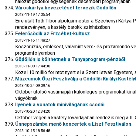
hálózat gödöllői egységének decemberi programjában
Városkártya bevezetését tervezik Gödöllőn
2013-11-19 17:05:54
Erre utalt Tóth Tibor alpolgármester a Széchenyi Kártya 
rendezvényen, a kastély barokk színházában
Felerősödik az Erzsébet-kultusz
2013-11-16 11:48:27
Koszorúzás, emlékest, valamint vers- és prózamondó ve
programfolyamban
Gödöllőn is költhetnek a Tanyaprogram-pénzből
2013-11-08 17:44:38
Közel 10 millió forintot nyert el a Szent István Egyetem
Múzeumok Őszi Fesztiválja a Gödöllői Királyi Kastél
2013-10-24 09:09:16
Október utolsó vasárnapján különleges programokat kínáln
vágyóknak
Ilyenek a vonatok minivilágának csodái
2013-10-20 12:34:20
Október végén a kastély lovardájában rendezik meg a II. 
Ünnepszámba menő koncertek a Liszt Fesztiválon
2013-10-15 18:56:48