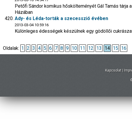
Petőfi Sándor komikus hőskölteményét Gál Tamás tárja 
Házában
Ady- és Léda-torták a szecesszió évében
2013-03-04 10:59:16
Különleges édességek készülnek egy gödöllői cukrásza
Oldalak:
1
2
3
4
5
6
7
8
9
10
11
12
13
14
15
16
Kapcsolat
|
Imp
©