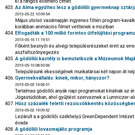
ki a rangos elismerő címet
Az Alma együttes lesz a gödöllői gyermeknap sztárj
2013-05-22 10:09:54
Május utolsó vasárnapján ingyenes főtéri program-kaval
korábban animációs filmet vetítenek a moziban
Elfogadták a 100 millió forintos útfelújítási program
2013-05-16 11:19:51
Főként besnyői és alvégi településrészeket érint az erre
aszfaltszőnyegezés
A gödöllői kastély is bemutatkozik a Múzeumok Majá
2013-05-10 08:30:06
Településünk ékességének munkatársai két napon át nép
Gyermekvállalás: kinek, mikor, hányszor?
2013-05-03 14:06:51
Tartalmas gödöllői anyák napi programokat kínálnak az 
Jógastúdióban, ahol gyűjtést szerveznek a Lumniczer-ala
Húsz százalék feletti rezsicsökkentés közösségbe
2013-05-02 19:09:52
Lezárult a a gödöllői székhelyű GreenDependent Intéze
évada
A gödöllői lovasmajális programja