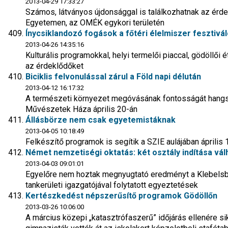
2013-04-29 17:33:27
Számos, látványos újdonsággal is találkozhatnak az érde
Egyetemen, az OMÉK egykori területén
Ínycsiklandozó fogások a főtéri élelmiszer fesztivá
2013-04-26 14:35:16
Kulturális programokkal, helyi termelői piaccal, gödöllői 
az érdeklődőket
Biciklis felvonulással zárul a Föld napi délután
2013-04-12 16:17:32
A természeti környezet megóvásának fontosságát hangs
Művészetek Háza április 20-án
Állásbörze nem csak egyetemistáknak
2013-04-05 10:18:49
Felkészítő programok is segítik a SZIE aulájában április
Német nemzetiségi oktatás: két osztály indítása vá
2013-04-03 09:01:01
Egyelőre nem hoztak megnyugtató eredményt a Klebelsb
tankerületi igazgatójával folytatott egyeztetések
Kertészkedést népszerűsítő programok Gödöllőn
2013-03-26 10:06:00
A március közepi „katasztrófaszerű” időjárás ellenére si