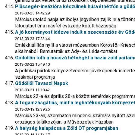
gimnazisták vették át az iskolakert képzeletbeli stafétab
Plüssegér-invázióra készülnek húsvéthétfőn a gödöl
2013-03-25 14:42:29
Március utolsó napja az ibolya jegyében zajlik le a tört
látogatást ér a másfél évtizede kötött házasság
A jó kormányost idézve indult a szecessziós év Göd
2013-03-23 17:23:44
Emlékkiállítás nyílt a városi múzeumban Körösfői-Kriesc
alkalmából. Bemutatták az Ady- és Léda-tortákat
Gödöllőn tölti a hosszú hétvégét a hazai zöld parlam
2013-03-22 15:49:10
A politikai pártok környezetvédelmi jövőképének ismert
szakmai programja
Gödöllői Tavaszi Napok
2013-03-21 11:18:42
Március 22-e és április 28-a között temérdek programmal
A fogamzásgátlás, mint a leghatékonyabb környez
2013-03-19 12:39:25
Március 23-án, szombaton mindenki számára nyitott sze
országos találkozóján, a Művészetek Házában
A helység kalapácsa a Zöld OT programjában
2013-03-16 14:54:17