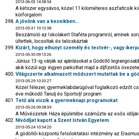
2013-06-03 14:38:54
A kétszer egysávos, közel 11 kilométeres aszfaltcsík ki
körforgalom
A jövőnk van a kezeikben…
2013-05-31 10:13:38
Beszámoló az Iskolakert Staféta programról, aminek során
ültettek, locsoltak és talicskáztak
Kizárt, hogy elhunyt személy és testvér-, vagy ikerp
2013-05-30 09:15:26
Június 13-ig várják az ajánlásokat a Gödöllő legrangosab
akik közül egy ingyen parkolhat majd a díjfizetős övezet
Világszerte alkalmazott módszert mutattak be a göd
2013-05-29 10:33:27
Közel félezer, gyermeklabdarúgóval foglalkozó edzőt cs
éve működő Tanulj és Sportolj! program
Tető alá viszik a gyermeknapi programokat
2013-05-26 09:38:39
A Művészetek Háza épületébe száműzte az esős időjárás
Nívódíjat kapott a Szent István Egyetem
2013-05-24 10:34:20
A gödöllői központú felsőoktatási intézmény az Erasmu