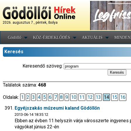
2026. augusztus 7., péntek, Ibolya
Gödöllő
KÖZ-ÉRDEKLŐDÉS
AKTUÁLIS
MINDEN
Keresés
Keresendő szöveg:
Találatok száma:
468
Oldalak:
1
2
3
4
5
6
7
8
9
10
11
12
13
14
15
16
Egyéjszakás múzeumi kaland Gödöllőn
2013-06-14 18:35:12
Ebben az évben 11 helyszín várja városszerte ingyenes
vágyókat június 22-én