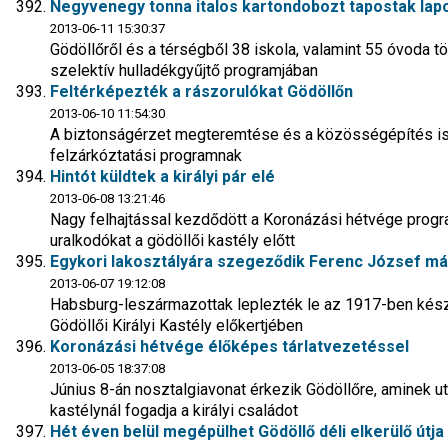
Negyvenegy tonna italos kartondobozt tapostak lap
2013-06-11 15:30:37
Gödöllőről és a térségből 38 iskola, valamint 55 óvoda tö
szelektív hulladékgyűjtő programjában
Feltérképezték a rászorulókat Gödöllőn
2013-06-10 11:54:30
A biztonságérzet megteremtése és a közösségépítés is cé
felzárkóztatási programnak
Hintót küldtek a királyi pár elé
2013-06-08 13:21:46
Nagy felhajtással kezdődött a Koronázási hétvége progr
uralkodókat a gödöllői kastély előtt
Egykori lakosztályára szegeződik Ferenc József má
2013-06-07 19:12:08
Habsburg-leszármazottak leplezték le az 1917-ben kész
Gödöllői Királyi Kastély előkertjében
Koronázási hétvége élőképes tárlatvezetéssel
2013-06-05 18:37:08
Június 8-án nosztalgiavonat érkezik Gödöllőre, aminek uta
kastélynál fogadja a királyi családot
Hét éven belül megépülhet Gödöllő déli elkerülő útja