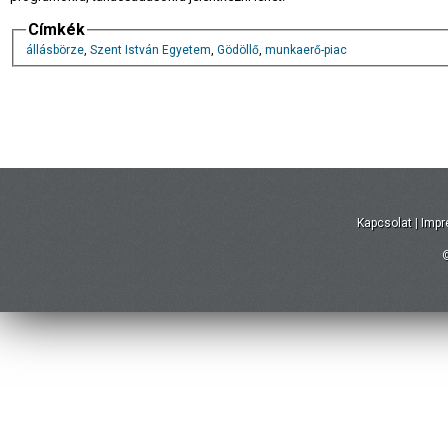
Címkék
állásbörze
,
Szent István Egyetem
,
Gödöllő
,
munkaerő-piac
Kapcsolat
|
Imp
©