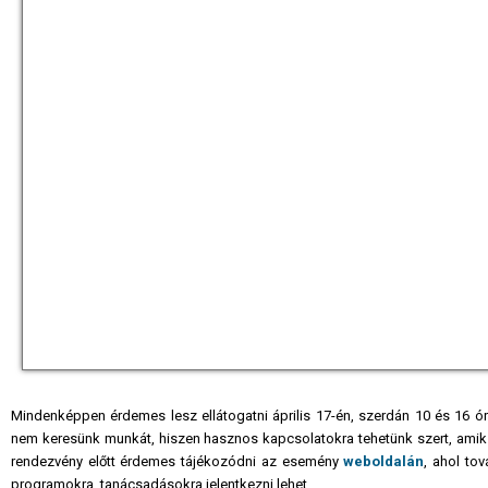
Mindenképpen érdemes lesz ellátogatni április 17-én, szerdán 10 és 16 ór
nem keresünk munkát, hiszen hasznos kapcsolatokra tehetünk szert, amik
rendezvény előtt érdemes tájékozódni az esemény
weboldalán
, ahol tov
programokra, tanácsadásokra jelentkezni lehet.