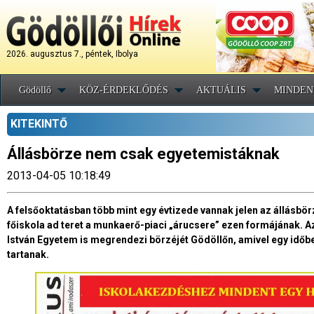
2026. augusztus 7., péntek, Ibolya
Gödöllő
KÖZ-ÉRDEKLŐDÉS
AKTUÁLIS
MINDEN
KITEKINTŐ
Állásbörze nem csak egyetemistáknak
2013-04-05 10:18:49
A felsőoktatásban több mint egy évtizede vannak jelen az állásbörz
főiskola ad teret a munkaerő-piaci „árucsere” ezen formájának. Az
István Egyetem is megrendezi börzéjét Gödöllőn, amivel egy időb
tartanak.