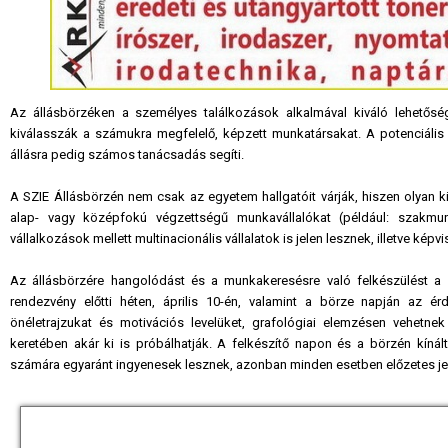
Az állásbörzéken a személyes találkozások alkalmával kiváló lehetőség
kiválasszák a számukra megfelelő, képzett munkatársakat. A potenciáli
állásra pedig számos tanácsadás segíti.
A SZIE Állásbörzén nem csak az egyetem hallgatóit várják, hiszen olyan ki
alap- vagy középfokú végzettségű munkavállalókat (például: szakmun
vállalkozások mellett multinacionális vállalatok is jelen lesznek, illetve képv
Az állásbörzére hangolódást és a munkakeresésre való felkészülést a 
rendezvény előtti héten, április 10-én, valamint a börze napján az érd
önéletrajzukat és motivációs levelüket, grafológiai elemzésen vehetnek 
keretében akár ki is próbálhatják. A felkészítő napon és a börzén kíná
számára egyaránt ingyenesek lesznek, azonban minden esetben előzetes je