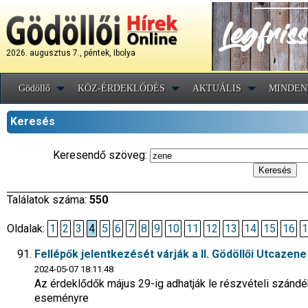
2026. augusztus 7., péntek, Ibolya
Gödöllő
KÖZ-ÉRDEKLŐDÉS
AKTUÁLIS
MINDEN
Keresés
Keresendő szöveg:
Találatok száma:
550
Oldalak:
1
2
3
4
5
6
7
8
9
10
11
12
13
14
15
16
1
Fellépők jelentkezését várják a II. Gödöllői Utcazen
2024-05-07 18:11:48
Az érdeklődők május 29-ig adhatják le részvételi szándé
eseményre