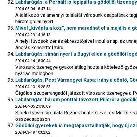
Labdarúgás: a Perbált is lepipálta a gödöllői tizenegy
2024-05-04 18:47:14
A találkozó valamennyi találatát városunk csapatának tagj
három góllal nyert
Mivel „kívánta a köz”, nem maradhat el a majális a g
2024-04-29 14:16:13
A helyi fúvósok zenés ébresztőjével indul a nap, az ün
András koncerttel zárul
Labdarúgás: simán nyert a Bugyi ellen a gödöllői le
2024-04-14 18:30:44
Városunk tizenegye gyakorlatilag hozta a kötelező győz
nyárias melegben
Labdarúgás, Pest Vármegyei Kupa: irány a döntő, Göd
2024-04-10 19:28:53
Ötgólos szuperrangadót játszott városunk tizenegye a Pe
Labdarúgás: három ponttal távozott Pilisről a gödöll
2024-04-06 21:10:09
Sipeki István társulata Reznek büntetőjével és Mertse s
összecsapáson
Gödöllői gyerekek is megtapasztalhatják, hogy új sz
2024-03-19 10:02:02