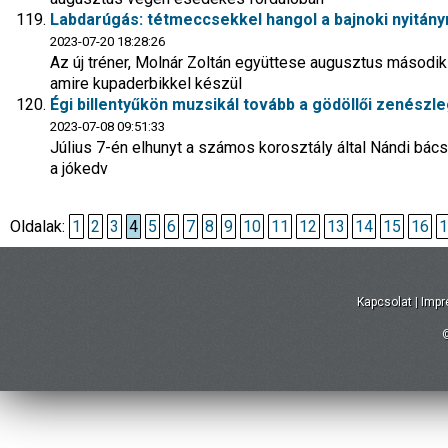
Labdarúgás: tétmeccsekkel hangol a bajnoki nyitányr
2023-07-20 18:28:26
Az új tréner, Molnár Zoltán együttese augusztus másodi
amire kupaderbikkel készül
Égi billentyűkön muzsikál tovább a gödöllői zenész
2023-07-08 09:51:33
Július 7-én elhunyt a számos korosztály által Nándi bács
a jókedv
Oldalak:
1
2
3
4
5
6
7
8
9
10
11
12
13
14
15
16
1
Kapcsolat
|
Imp
©