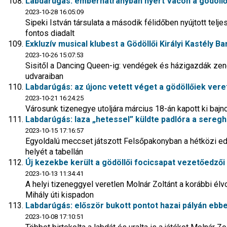
Labdarúgás: emberhátrányban nyert Vácon a gödöllő
2023-10-28 16:05:09
Sipeki István társulata a második félidőben nyújtott telj
fontos diadalt
Exkluzív musical klubest a Gödöllői Királyi Kastély 
2023-10-26 15:07:53
Sisitől a Dancing Queen-ig: vendégek és házigazdák zen
udvaraiban
Labdarúgás: az újonc vetett véget a gödöllőiek ver
2023-10-21 16:24:25
Városunk tizenegye utoljára március 18-án kapott ki baj
Labdarúgás: laza „hetessel” küldte padlóra a seregha
2023-10-15 17:16:57
Egyoldalú meccset játszott Felsőpakonyban a hétközi edz
helyét a tabellán
Új kezekbe került a gödöllői focicsapat vezetőedzői
2023-10-13 11:34:41
A helyi tizeneggyel veretlen Molnár Zoltánt a korábbi élvo
Mihály úti kispadon
Labdarúgás: először bukott pontot hazai pályán ebbe
2023-10-08 17:10:51