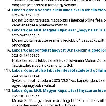
Többet birtokolta a labdát és uralta is a játékot Molnár Z
mégsem jött össze a remélt győzelem
Labdarúgás: a Vecsés elleni diadalával a tabella élér
2023-09-09 19:08:32
Molnár Zoltán társulata magabiztos játékkal őrölte fel a 
veretlenségét a pontvadászatban
Labdarúgás MOL Magyar Kupa: akár „nagy halat” is fo
2023-08-27 18:55:45
Molnár Zoltán együttese már a legjobb 64 csapat között
otthonában
Labdarúgás: pontokat hagyott Dunakeszin a gödöllői
2023-08-19 19:23:55
Hiába támadott többet a találkozó folyamán Molnár Zoltá
házigazdák a végjátékban eltüntették
Labdarúgás: utolsó labdaérintésből született góllal n
2023-08-12 19:11:22
Győzelemmel nyitotta a 2023/2024-es bajnoki idényt vá
egyik legnagyobb riválisát
Labdarúgás MOL Magyar Kupa: Jászfényszarun lépett
2023-08-05 18:50:56
Molnár Zoltán együttese már a legjobb 98 csapat között v
augusztus végén esedékes fordulóban