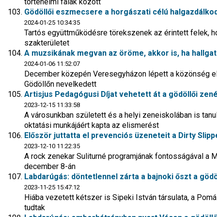
történelmi falak között
Gödöllői eszmecsere a horgászati célú halgazdálk
2024-01-25 10:34:35
Tartós együttműködésre törekszenek az érintett felek, h
szakterületet
A muzsikának megvan az öröme, akkor is, ha hallgat
2024-01-06 11:52:07
December közepén Veresegyházon lépett a közönség elé 
Gödöllőn nevelkedett
Artisjus Pedagógusi Díjat vehetett át a gödöllői ze
2023-12-15 11:33:58
A városunkban született és a helyi zeneiskolában is ta
oktatási munkájáért kapta az elismerést
Először juttatta el prevenciós üzeneteit a Dirty Slip
2023-12-10 11:22:35
A rock zenekar Suliturné programjának fontosságával a
december 8-án
Labdarúgás: döntetlennel zárta a bajnoki őszt a gödö
2023-11-25 15:47:12
Hiába vezetett kétszer is Sipeki István társulata, a Pomá
tudtak