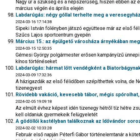
Nagy úr a szükség és a népszerűség, hiszen ebben az é
március végén és április elején
Labdarúgás: négy góllal terhelte meg a veresegyházi
2024-03-16 17:14:38
Sipeki István fölényben játszó együttese már az első fél
Szűcs Lajos sportcentrum gyepén
Március 15.: az épülgető városháza árnyékában meg
2024-03-15 12:50:35
Gémesi György polgármester erősen kampányízű ünnepi b
kínos történéseket
Labdarúgás: hármat lőtt vendégként a Biatorbágynak
2024-03-09 17:32:36
A házigazdák az első félidőben szépíthettek volna, de N
tizenegyest
Rövidebb vakáció, kevesebb tábor, mégis spórolhat,
2024-02-05 19:09:18
Az elmúlt évhez képest idén tizenegy hétről tíz hétre z
kell oldaniuk gyermekeik felügyeletét
A gödöllői kastélyban találkoznak az Idővándor sor
2024-02-02 10:33:28
Február első napján Péterfi Gábor történelemtanár a köte