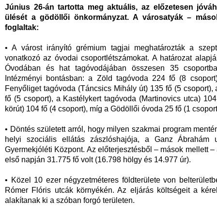
Június 26-án tartotta meg aktuális, az előzetesen jóváh
ülését a gödöllői önkormányzat. A városatyák – mások
foglaltak:
• A várost irányító grémium tagjai meghatározták a szep
vonatkozó az óvodai csoportlétszámokat. A határozat alapjá
Óvodában és hat tagóvodájában összesen 35 csoportban
Intézményi bontásban: a Zöld tagóvoda 224 fő (8 csoport)
Fenyőliget tagóvoda (Táncsics Mihály út) 135 fő (5 csoport
fő (5 csoport), a Kastélykert tagóvoda (Martinovics utca) 10
körút) 104 fő (4 csoport), míg a Gödöllői óvoda 25 fő (1 csoport
• Döntés született arról, hogy milyen szakmai program menté
helyi szociális ellátás zászlóshajója, a Ganz Ábrahám u
Gyermekjóléti Központ. Az előterjesztésből – mások mellett – 
első napján 31.775 fő volt (16.798 hölgy és 14.977 úr).
• Közel 10 ezer négyzetméteres földterülete von belterület
Rómer Flóris utcák környékén. Az eljárás költségeit a kérel
alakítanak ki a szóban forgó területen.