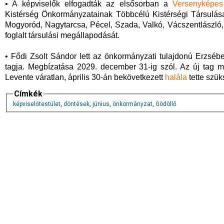
• A képviselők elfogadták az elsősorban a
Versenyképes
Kistérség Önkormányzatainak Többcélú Kistérségi Társulása
Mogyoród, Nagytarcsa, Pécel, Szada, Valkó, Vácszentlászl
foglalt társulási megállapodását.
• Fődi Zsolt Sándor lett az önkormányzati tulajdonú Erzsébet
tagja. Megbízatása 2029. december 31-ig szól. Az új tag 
Levente váratlan, április 30-án bekövetkezett
halála
tette szü
Címkék
képviselőtestület
,
döntések
,
június
,
önkormányzat
,
Gödöllő