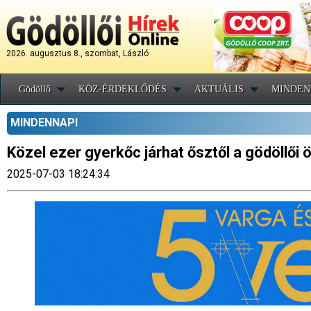
2026. augusztus 8., szombat, László
Gödöllő
KÖZ-ÉRDEKLŐDÉS
AKTUÁLIS
MINDEN
MINDENNAPI
Közel ezer gyerkőc járhat ősztől a gödöllő
2025-07-03 18:24:34