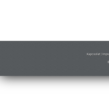
Kapcsolat
|
Imp
©