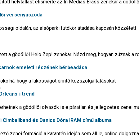
sított helytállást elismerte az In Medias Brass zenekar a gödöllő
llői versenyuszoda
sségi oldalán, az alsóparki futókör átadása kapcsán közzétett
ezett a gödöllői Helo Zep! zenekar. Nézd meg, hogyan zúznak a 
ccsarnok emeleti részének bérbeadása
okolná, hogy a lakosságot érintő közszolgáltatásokat
a
Orleans-i trend
erhetnek a gödöllői olvasók is e páratlan és jellegzetes zenei m
ői Cimbaliband és Danics Dóra IRAM című albuma
ző zenei formáció a karantén idején sem áll le, online dolgoznak