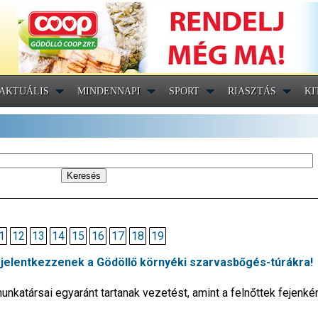
AKTUÁLIS
MINDENNAPI
SPORT
RIASZTÁS
KI
1
12
13
14
15
16
17
18
19
jelentkezzenek a Gödöllő környéki szarvasbőgés-túrákra!
unkatársai egyaránt tartanak vezetést, amint a felnőttek fejenké