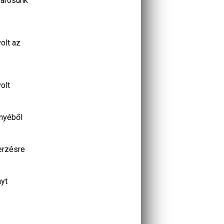
városunk
olt az
olt
őnyéből
zerzésre
nyt