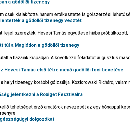
an a gödöllői tizenegy
 csak kialakította, hanem értékesítette is gólszerzési lehetős
lentették a gödöllői tizenegy vesztét
t fejjel szerezték. Hevesi Tamás együttese hiába próbálkozott,
 túl a Maglódon a gödöllői tizenegy
lt a hazaiak kispadján. A következő feladatot augusztus más
sz Hevesi Tamás első tétre menő gödöllői foci-bevetése
 a helyi tizenegy korábbi gólzsákja, Koziorowski Richárd, valamin
tőség jelentkezni a Roxiget Fesztiválra
 kellő tehetséget érző amatőrök nevezését az egy hónappal ké
rsenyre
egészségügyi dolgozókat