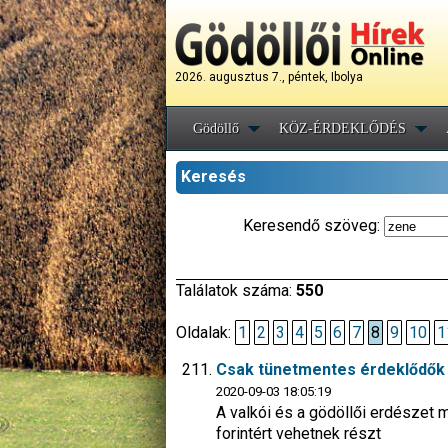
2026. augusztus 7., péntek, Ibolya
Gödöllő
KÖZ-ÉRDEKLŐDÉS
Keresés
Keresendő szöveg:
Találatok száma:
550
Oldalak:
1
2
3
4
5
6
7
8
9
10
1
Csak tünetmentes érdeklődők 
2020-09-03 18:05:19
A valkói és a gödöllői erdészet m
forintért vehetnek részt