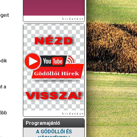
égeit
odik
t a
sőbb
Programajánló
A GÖDÖLLŐI ÉS