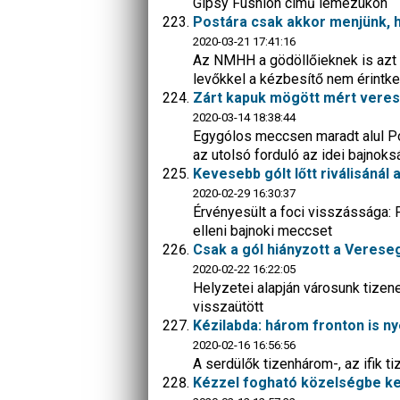
Gipsy Fushion című lemezükön
Postára csak akkor menjünk, 
2020-03-21 17:41:16
Az NMHH a gödöllőieknek is azt t
levőkkel a kézbesítő nem érintke
Zárt kapuk mögött mért veresé
2020-03-14 18:38:44
Egygólos meccsen maradt alul Poz
az utolsó forduló az idei bajnok
Kevesebb gólt lőtt riválisánál
2020-02-29 16:30:37
Érvényesült a foci visszássága: P
elleni bajnoki meccset
Csak a gól hiányzott a Veres
2020-02-22 16:22:05
Helyzetei alapján városunk tize
visszaütött
Kézilabda: három fronton is n
2020-02-16 16:56:56
A serdülők tizenhárom-, az ifik t
Kézzel fogható közelségbe ker