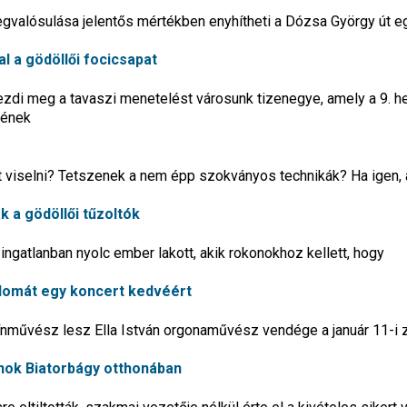
egvalósulása jelentős mértékben enyhítheti a Dózsa György út e
al a gödöllői focicsapat
zdi meg a tavaszi menetelést városunk tizenegye, amely a 9. he
lének
st viselni? Tetszenek a nem épp szokványos technikák? Ha igen, 
 a gödöllői tűzoltók
ingatlanban nyolc ember lakott, akik rokonokhoz kellett, hogy
lomát egy koncert kedvéért
zínművész lesz Ella István orgonaművész vendége a január 11-i
jnok Biatorbágy otthonában