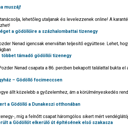
ha muszáj!
anácsolja, lehetőleg utaljanak és levelezzenek online! A karant
zhet!
get a gödöllőire a százhalombattai tizenegy
der Nenad igencsak enerváltan teljesítő együttese. Lehet, hog
ságban
 a többet támadó gödöllői tizenegy
ozder Nenad csapata a 86. percben bekapott találattal bukta el a
egyház – Gödöllő focimeccsen
negye állt közelebb a győzelemhez, ám a körülményeskedés ren
yert a Gödöllő a Dunakeszi otthonában
izenegy-, míg a felnőtt csapat háromgólos sikert mért vendéglátó
ült a Gödöllőt elkerülő út építésének első szakasza