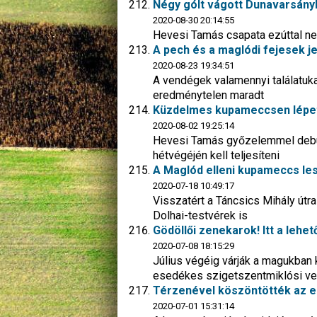
Négy gólt vágott Dunavarsányb
2020-08-30 20:14:55
Hevesi Tamás csapata ezúttal nem
A pech és a maglódi fejesek je
2020-08-23 19:34:51
A vendégek valamennyi találatuka
eredménytelen maradt
Küzdelmes kupameccsen lépett
2020-08-02 19:25:14
Hevesi Tamás győzelemmel debütá
hétvégéjén kell teljesíteni
A Maglód elleni kupameccs le
2020-07-18 10:49:17
Visszatért a Táncsics Mihály útra
Dolhai-testvérek is
Gödöllői zenekarok! Itt a lehe
2020-07-08 18:15:29
Július végéig várják a magukban
esedékes szigetszentmiklósi ve
Térzenével köszöntötték az 
2020-07-01 15:31:14