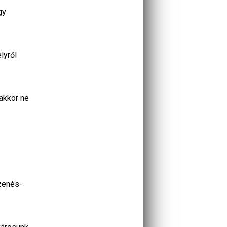
gy
lyről
akkor ne
 zenés-