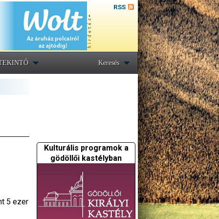
RSS
TEKINTŐ
Keresés
Kulturális programok a
gödöllői kastélyban
nt 5 ezer