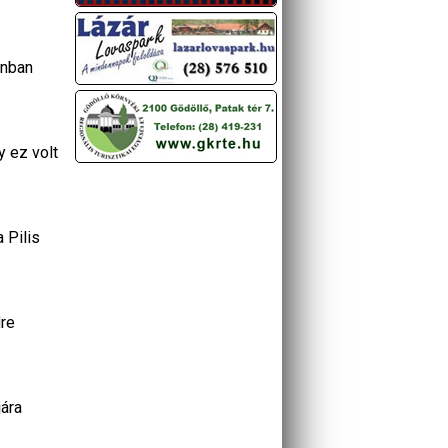
énban
y ez volt
 Pilis
dre
jára