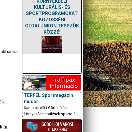
KÖRNYÉKBELI
i
KULTURÁLIS- ÉS
SPORTPROGRAMOKAT
KÖZÖSSÉGI
OLDALUNKON TESSZÜK
KÖZZÉ!
rockbanda
TÉRFÉL Sportmagazin
műsor
űfaj
Kamerák előtt Gödöllő és a
környező települések sportolói
 új,