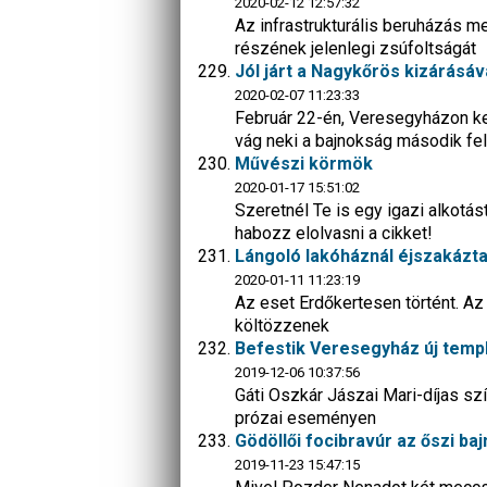
2020-02-12 12:57:32
Az infrastrukturális beruházás m
részének jelenlegi zsúfoltságát
Jól járt a Nagykőrös kizárásáv
2020-02-07 11:23:33
Február 22-én, Veresegyházon ke
vág neki a bajnokság második fe
Művészi körmök
2020-01-17 15:51:02
Szeretnél Te is egy igazi alkotá
habozz elolvasni a cikket!
Lángoló lakóháznál éjszakáztak
2020-01-11 11:23:19
Az eset Erdőkertesen történt. Az 
költözzenek
Befestik Veresegyház új temp
2019-12-06 10:37:56
Gáti Oszkár Jászai Mari-díjas s
prózai eseményen
Gödöllői focibravúr az őszi ba
2019-11-23 15:47:15