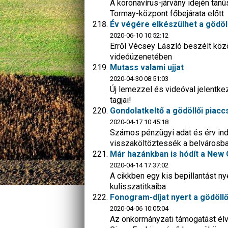
A koronavírus-járvány idején tanú
Tormay-központ főbejárata előtt
Év végére elkészülhet a gödö
2020-06-10 10:52:12
Erről Vécsey László beszélt közö
videóüzenetében
Mutass valami ujjat
2020-04-30 08:51:03
Új lemezzel és videóval jelentk
tagjai!
Gondolatkeltő a gödöllői pia
2020-04-17 10:45:18
Számos pénzügyi adat és érv ind
visszaköltöztessék a belvárosb
Már hazánkban is hódít a New 
2020-04-14 17:37:02
A cikkben egy kis bepillantást ny
kulisszatitkaiba
Fonogram-díjat nyert a gödöll
2020-04-06 10:05:04
Az önkormányzati támogatást élve