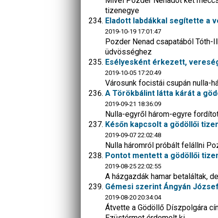
Mivel Pozder Nenadot két meccsre 
tizenegye
Eladott labdákkal segítette a v
2019-10-19 17:01:47
Pozder Nenad csapatából Tóth-Ilk
üdvösséghez
Esélyesként érkezett, vereség
2019-10-05 17:20:49
Városunk focistái csupán nulla-
A Törökbálint látta kárát a göd
2019-09-21 18:36:09
Nulla-egyről három-egyre fordítot
Későn kapcsolt a gödöllői tiz
2019-09-07 22:02:48
Nulla háromról próbált felállni 
Pontot mentett a gödöllői tize
2019-08-25 22:02:55
A házgazdák hamar betaláltak, d
Gémesi szerint Ángyán Józsefn
2019-08-20 20:34:04
Átvette a Gödöllő Díszpolgára cí
Ezüstérmet érdemelt ki