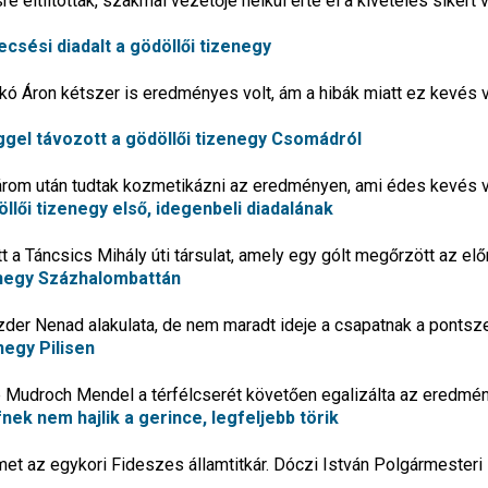
eltiltották, szakmai vezetője nélkül érte el a kivételes sikert 
ecsési diadalt a gödöllői tizenegy
ó Áron kétszer is eredményes volt, ám a hibák miatt ez kevés v
gel távozott a gödöllői tizenegy Csomádról
három után tudtak kozmetikázni az eredményen, ami édes kevés v
öllői tizenegy első, idegenbeli diadalának
t a Táncsics Mihály úti társulat, amely egy gólt megőrzött az el
enegy Százhalombattán
Pozder Nenad alakulata, de nem maradt ideje a csapatnak a ponts
negy Pilisen
e Mudroch Mendel a térfélcserét követően egalizálta az eredmé
ek nem hajlik a gerince, legfeljebb törik
met az egykori Fideszes államtitkár. Dóczi István Polgármesteri