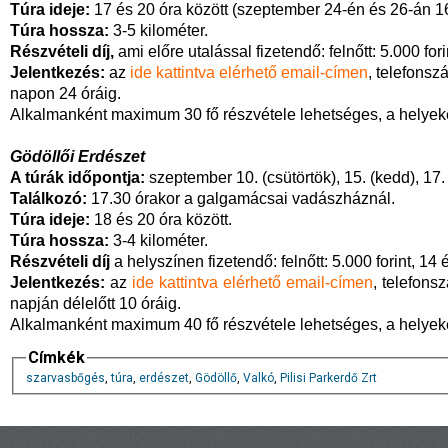
Túra ideje:
17 és 20 óra között (szeptember 24-én és 26-án 16
Túra hossza:
3-5 kilométer.
Részvételi díj,
ami előre utalással fizetendő: felnőtt: 5.000 fo
Jelentkezés:
az
ide kattintva elérhető email-címen
, telefonsz
napon 24 óráig.
Alkalmanként maximum 30 fő részvétele lehetséges, a helyeket 
Gödöllői Erdészet
A túrák időpontja:
szeptember 10. (csütörtök), 15. (kedd), 17. 
Találkozó:
17.30 órakor a galgamácsai vadászháznál.
Túra ideje:
18 és 20 óra között.
Túra hossza:
3-4 kilométer.
Részvételi díj
a helyszínen fizetendő: felnőtt: 5.000 forint, 14 é
Jelentkezés:
az
ide kattintva elérhető email-címen
, telefons
napján délelőtt 10 óráig.
Alkalmanként maximum 40 fő részvétele lehetséges, a helyeket 
Címkék
szarvasbőgés
,
túra
,
erdészet
,
Gödöllő
,
Valkó
,
Pilisi Parkerdő Zrt