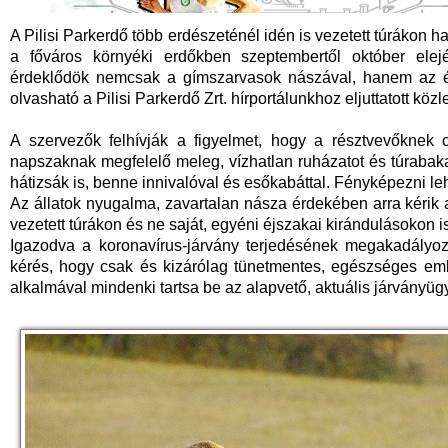
A Pilisi Parkerdő több erdészeténél idén is vezetett túrákon 
a főváros környéki erdőkben szeptembertől október elejé
érdeklődök nemcsak a gímszarvasok nászával, hanem az éj
olvasható a Pilisi Parkerdő Zrt. hírportálunkhoz eljuttatott kö
A szervezők felhívják a figyelmet, hogy a résztvevőknek c
napszaknak megfelelő meleg, vízhatlan ruházatot és túrabaka
hátizsák is, benne innivalóval és esőkabáttal. Fényképezni leh
Az állatok nyugalma, zavartalan násza érdekében arra kérik 
vezetett túrákon és ne saját, egyéni éjszakai kirándulásokon
Igazodva a koronavírus-járvány terjedésének megakadályoz
kérés, hogy csak és kizárólag tünetmentes, egészséges em
alkalmával mindenki tartsa be az alapvető, aktuális járványügy