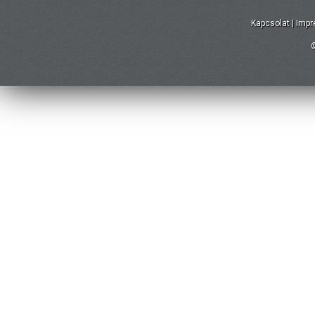
Kapcsolat
|
Imp
©