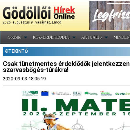
2026. augusztus 9., vasárnap, Emõd
Gödöllő
KÖZ-ÉRDEKLŐDÉS
AKTUÁLIS
MINDEN
KITEKINTŐ
Csak tünetmentes érdeklődők jelentkezzene
szarvasbőgés-túrákra!
2020-09-03 18:05:19