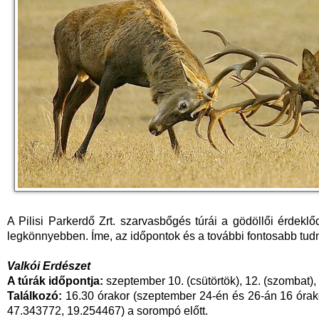
A Pilisi Parkerdő Zrt. szarvasbőgés túrái a gödöllői érdekl
legkönnyebben. Íme, az időpontok és a további fontosabb tudn
Valkói Erdészet
A túrák időpontja:
szeptember 10. (csütörtök), 12. (szombat), 
Találkozó:
16.30 órakor (szeptember 24-én és 26-án 16 órako
47.343772, 19.254467) a sorompó előtt.