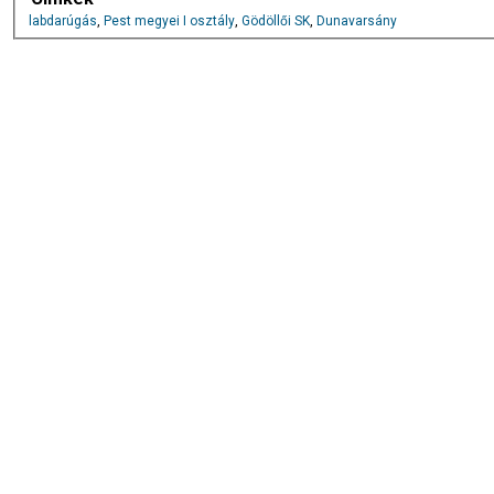
labdarúgás
,
Pest megyei I osztály
,
Gödöllői SK
,
Dunavarsány