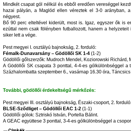
Mindkét csapat gól nélkül és ebből eredően vereséggel kezd
hazai pályán, a Maglód ellen véreztek el 3-0 arányban,
négyest.
Bő 90 perc elteltével kiderült, most is. Igaz, egyszer ők 
ezúttal nem csak fölényben futballozott, hanem a helyzetei
siker lett a vége.
Pest megyei I. osztályú bajnokság, 2. forduló:
Fémalk-Dunavarsány – Gödöllői SK 1-4
(1-2)
Gödöllői gőlszerzők: Mudroch Mendel, Koziorowski Richárd, M
A Gödöllői SK csapata 3 ponttal, 4-4-es gólkülönbséggel a 
Százhalombatta szeptember 6., vasárnap 16.30 óra, Táncsics 
További, gödöllői érdekeltségű mérkőzés:
Pest megyei III. osztályú bajnokság, Északi-csoport, 2. forduló
BLSE-Sződliget – Gödöllői EAC 1-2
(1-1)
Gödöllői gólok: Sztriskó István, Portella Bálint.
A GEAC együttese 3 ponttal, 3-4-es gólkülönbséggel a csopor
Címkék