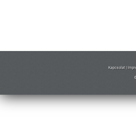
Kapcsolat
|
Imp
©