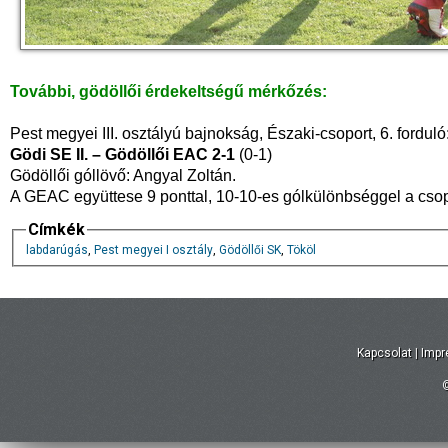
További, gödöllői érdekeltségű mérkőzés:
Pest megyei III. osztályú bajnokság, Északi-csoport, 6. forduló
Gödi SE II. – Gödöllői EAC 2-1
(0-1)
Gödöllői góllövő: Angyal Zoltán.
A GEAC együttese 9 ponttal, 10-10-es gólkülönbséggel a csop
Címkék
labdarúgás
,
Pest megyei I osztály
,
Gödöllői SK
,
Tököl
Kapcsolat
|
Imp
©