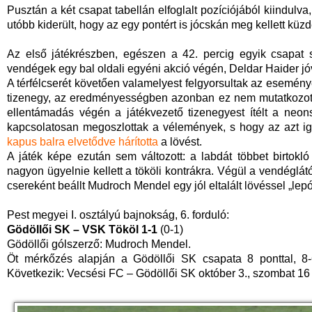
Pusztán a két csapat tabellán elfoglalt pozíciójából kiindulv
utóbb kiderült, hogy az egy pontért is jócskán meg kellett kü
Az első játékrészben, egészen a 42. percig egyik csapat 
vendégek egy bal oldali egyéni akció végén, Deldar Haider jóv
A térfélcserét követően valamelyest felgyorsultak az esemé
tizenegy, az eredményességben azonban ez nem mutatkozott 
ellentámadás végén a játékvezető tizenegyest ítélt a neo
kapcsolatosan megoszlottak a vélemények, s hogy az azt i
kapus balra elvetődve hárította
a lövést.
A játék képe ezután sem változott: a labdát többet birtokló
nagyon ügyelnie kellett a tököli kontrákra. Végül a vendéglátó
csereként beállt Mudroch Mendel egy jól eltalált lövéssel „lepó
Pest megyei I. osztályú bajnokság, 6. forduló:
Gödöllői SK – VSK Tököl 1-1
(0-1)
Gödöllői gólszerző: Mudroch Mendel.
Öt mérkőzés alapján a Gödöllői SK csapata 8 ponttal, 8
Következik: Vecsési FC – Gödöllői SK október 3., szombat 16 