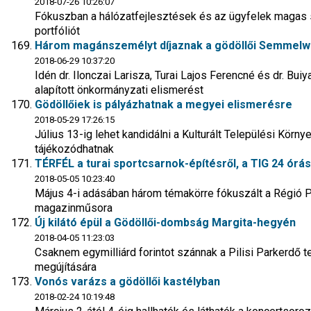
2018-07-26 10:26:07
Fókuszban a hálózatfejlesztések és az ügyfelek magas s
portfóliót
Három magánszemélyt díjaznak a gödöllői Semmelw
2018-06-29 10:37:20
Idén dr. Ilonczai Larisza, Turai Lajos Ferencné és dr. Buiy
alapított önkormányzati elismerést
Gödöllőiek is pályázhatnak a megyei elismerésre
2018-05-29 17:26:15
Július 13-ig lehet kandidálni a Kulturált Települési Környe
tájékozódhatnak
TÉRFÉL a turai sportcsarnok-építésről, a TIG 24 órás
2018-05-05 10:23:40
Május 4-i adásában három témakörre fókuszált a Régió P
magazinműsora
Új kilátó épül a Gödöllői-dombság Margita-hegyén
2018-04-05 11:23:03
Csaknem egymilliárd forintot szánnak a Pilisi Parkerdő te
megújítására
Vonós varázs a gödöllői kastélyban
2018-02-24 10:19:48