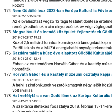
Március 2-ától 4-éig hallhatók és láthatók a koncertsor
között
Nem Gödöllő lesz 2023-ban Európa Kulturális Főváro
2018-02-15 15:36:03
Az előválasztást végző 12 tagú testület döntése értel
reménykedhetnek a cím elnyerésének év végi véglegesí
Megvalósult és leendő középület-fejlesztések Gödö
2018-01-28 17:19:22
Közel 2,6 milliárd forintos kormányzati támogatást kap a 
Petőfi iskola és a MUZA energiahatékonysági rekonstruk
Gazdára talált a húsz éve alapított Gödöllő Kultúrájáér
2018-01-23 01:12:46
Ebben az esztendőben Horváth Gábor és a kastély múze
honorálták
Horváth Gábor és a kastély múzeumi osztálya kapja a
2018-01-16 17:06:10
A helyi szimfonikusok vezető karnagyát négy jelölt közü
volt riválisa
Hat vetélytársa van Gödöllőnek az Európa Kulturális
2017-12-21 17:49:38
A szaktárca illetékes főosztálya 2018. február 13-14-ére 
jövő év végére várható