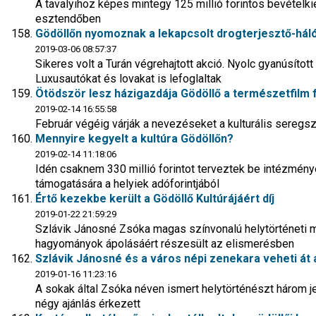
A tavalyihoz képes mintegy 125 millió forintos bevéte
esztendőben
Gödöllőn nyomoznak a lekapcsolt drogterjesztő-hál
2019-03-06 08:57:37
Sikeres volt a Turán végrehajtott akció. Nyolc gyanúsított
Luxusautókat és lovakat is lefoglaltak
Ötödször lesz házigazdája Gödöllő a természetfilm 
2019-02-14 16:55:58
Február végéig várják a nevezéseket a kulturális seregs
Mennyire kegyelt a kultúra Gödöllőn?
2019-02-14 11:18:06
Idén csaknem 330 millió forintot terveztek be intézmé
támogatására a helyiek adóforintjából
Értő kezekbe került a Gödöllő Kultúrájáért díj
2019-01-22 21:59:29
Szlávik Jánosné Zsóka magas színvonalú helytörténeti m
hagyományok ápolásáért részesült az elismerésben
Szlávik Jánosné és a város népi zenekara veheti át a
2019-01-16 11:23:16
A sokak által Zsóka néven ismert helytörténészt három je
négy ajánlás érkezett