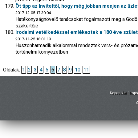
Öt tipp az Inviteltől, hogy még jobban menjen az üzle
2017-12-05 17:30:04
Hatékonyságnövelő tanácsokat fogalmazott meg a Gödöll
szakértője
Irodalmi vetélkedéssel emlékeztek a 180 éve szület
2017-11-25 18:01:19
Huszonharmadik alkalommal rendeztek vers- és prózamon
történelmi környezetben
Oldalak:
1
2
3
4
5
6
7
8
9
10
11
Kapcsolat
|
Imp
©