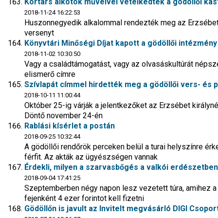
Kortárs alkotók műveivel vetélkedtek a gödöllői ka
2018-11-24 16:22:53
Huszonnegyedik alkalommal rendezték meg az Erzsébet 
versenyt
Könyvtári Minőségi Díjat kapott a gödöllői intézmény
2018-11-02 10:30:50
Vagy a családtámogatást, vagy az olvasáskultúrát népsze
elismerő címre
Szívlapát címmel hirdették meg a gödöllői vers- és
2018-10-11 11:00:44
Október 25-ig várják a jelentkezőket az Erzsébet királyné
Döntő november 24-én
Rablási kísérlet a postán
2018-09-25 10:32:44
A gödöllői rendőrök perceken belül a turai helyszínre érk
férfit. Az akták az ügyészségen vannak
Érdekli, milyen a szarvasbőgés a valkói erdészetbe
2018-09-04 17:41:25
Szeptemberben négy napon lesz vezetett túra, amihez a 
fejenként 4 ezer forintot kell fizetni
Gödöllőn is javult az Invitelt megvásárló DIGI Csoport