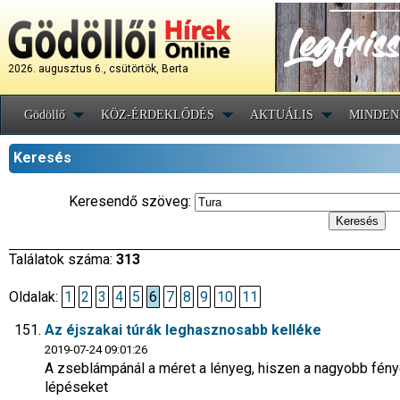
2026. augusztus 6., csütörtök, Berta
Gödöllő
KÖZ-ÉRDEKLŐDÉS
AKTUÁLIS
MINDEN
Keresés
Keresendő szöveg:
Találatok száma:
313
Oldalak:
1
2
3
4
5
6
7
8
9
10
11
Az éjszakai túrák leghasznosabb kelléke
2019-07-24 09:01:26
A zseblámpánál a méret a lényeg, hiszen a nagyobb fény
lépéseket