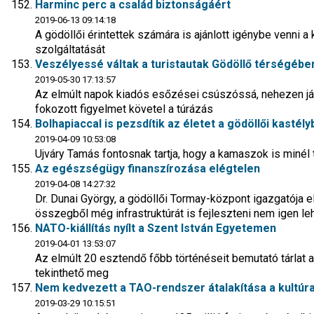
Harminc perc a család biztonságáért
2019-06-13 09:14:18
A gödöllői érintettek számára is ajánlott igénybe venni
szolgáltatását
Veszélyessé váltak a turistautak Gödöllő térségében
2019-05-30 17:13:57
Az elmúlt napok kiadós esőzései csúszóssá, nehezen jár
fokozott figyelmet követel a túrázás
Bolhapiaccal is pezsdítik az életet a gödöllői kastély
2019-04-09 10:53:08
Ujváry Tamás fontosnak tartja, hogy a kamaszok is miné
Az egészségügy finanszírozása elégtelen
2019-04-08 14:27:32
Dr. Dunai György, a gödöllői Tormay-központ igazgatója el
összegből még infrastruktúrát is fejleszteni nem igen lehe
NATO-kiállítás nyílt a Szent István Egyetemen
2019-04-01 13:53:07
Az elmúlt 20 esztendő főbb történéseit bemutató tárlat a
tekinthető meg
Nem kedvezett a TAO-rendszer átalakítása a kultúra
2019-03-29 10:15:51