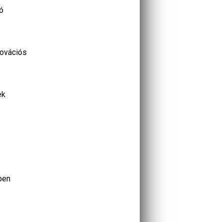
ó
novációs
ek
ben