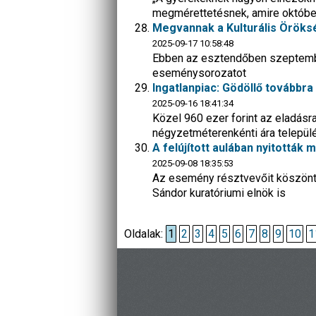
megmérettetésnek, amire október 
Megvannak a Kulturális Öröksé
2025-09-17 10:58:48
Ebben az esztendőben szeptembe
eseménysorozatot
Ingatlanpiac: Gödöllő továbbr
2025-09-16 18:41:34
Közel 960 ezer forint az eladásra
négyzetméterenkénti ára telepü
A felújított aulában nyitották
2025-09-08 18:35:53
Az esemény résztvevőit köszöntöt
Sándor kuratóriumi elnök is
Oldalak:
1
2
3
4
5
6
7
8
9
10
1