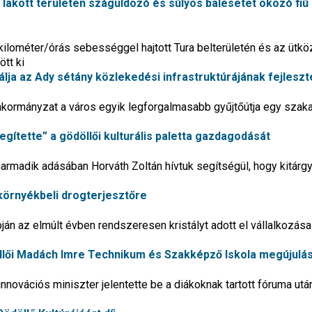
 lakott területen száguldozó és súlyos balesetet okozó fiú
kilométer/órás sebességgel hajtott Tura belterületén és az ütk
ött ki
plálja az Ady sétány közlekedési infrastruktúrájának fejlesz
önkormányzat a város egyik legforgalmasabb gyűjtőútja egy sza
egítette” a gödöllői kulturális paletta gazdagodását
adik adásában Horváth Zoltán hívtuk segítségül, hogy kitárgya
 környékbeli drogterjesztőre
apján az elmúlt évben rendszeresen kristályt adott el vállalkozása
ödöllői Madách Imre Technikum és Szakképző Iskola megújulá
innovációs miniszter jelentette be a diákoknak tartott fóruma utá