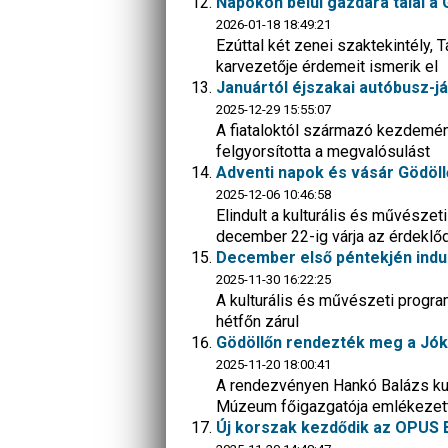
Napokon belül gazdára talál a G
2026-01-18 18:49:21
Ezúttal két zenei szaktekintély, 
karvezetője érdemeit ismerik el
Januártól éjszakai autóbusz-já
2025-12-29 15:55:07
A fiataloktól származó kezdemény
felgyorsította a megvalósulást
Adventi napok és vásár Gödöll
2025-12-06 10:46:58
Elindult a kulturális és művészet
december 22-ig várja az érdeklő
December első péntekjén indul
2025-11-30 16:22:25
A kulturális és művészeti progra
hétfőn zárul
Gödöllőn rendezték meg a Jó
2025-11-20 18:00:41
A rendezvényen Hankó Balázs kult
Múzeum főigazgatója emlékezett
Új korszak kezdődik az OPUS