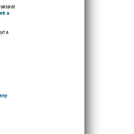
aktárát
ek a
yt a
eny