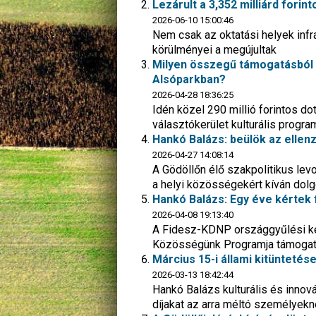
Lezárult a 3,352 milliárd fori
2026-06-10 15:00:46
Nem csak az oktatási helyek infr
körülményei a megújultak
Milyen összegű támogatásból 
Alsóparkban?
2026-04-28 18:36:25
Idén közel 290 millió forintos do
választókerület kulturális program
Hankó Balázs: beülök az ellen
2026-04-27 14:08:14
A Gödöllőn élő szakpolitikus lev
a helyi közösségekért kíván dolg
Hankó Balázs: Egy éve kértek f
2026-04-08 19:13:40
A Fidesz-KDNP országgyűlési kép
Közösségünk Programja támogat
Március 15-i állami kitünteté
2026-03-13 18:42:44
Hankó Balázs kulturális és innov
díjakat az arra méltó személyek