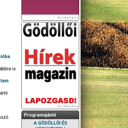
cióba
ábbra is
ttam
artó
Programajánló
nböző
A GÖDÖLLŐI ÉS