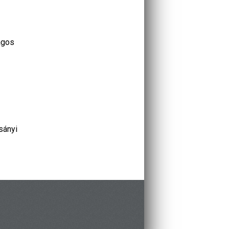
ágos
sányi