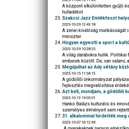
A központ elkülönítetten gyűjti 
hulladékot
Szakcsi Jazz Emlékfeszt hely
2025-10-29 12:43:18
A zenei kiválóság munkásságát i
miniszter
Hogyan egyesíti a sport a kul
2025-10-29 10:28:25
A világ darabokra hullik. Politik
emberek között. De, van valami, a
Megújulhat az Ady sétány közl
2025-10-15 11:04:13
A gödöllői önkormányzat pályázato
fejlesztés megvalósítása érdek
Azt kell, mondjam, a gödöllői k
2025-10-13 19:05:01
Hankó Balázs kulturális és innová
személyes élményeit sem rejtett
31. alkalommal hirdették meg 
2025-10-07 16:12:49
„A gyerekeknek nagyon elnézőknek 