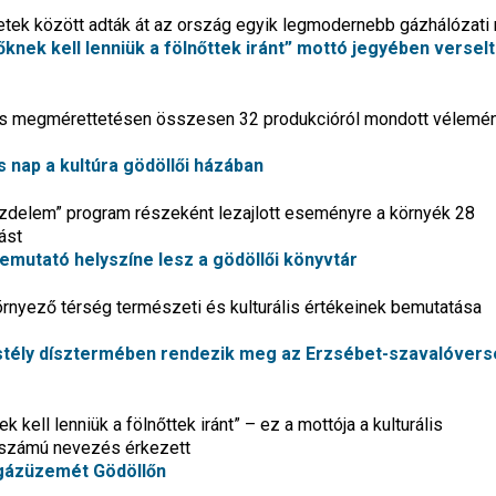
ek között adták át az ország egyik legmodernebb gázhálózati r
nek kell lenniük a fölnőttek iránt” mottó jegyében verselt
ális megmérettetésen összesen 32 produkcióról mondott vélemén
nap a kultúra gödöllői házában
küzdelem” program részeként lezajlott eseményre a környék 28
ást
bemutató helyszíne lesz a gödöllői könyvtár
örnyező térség természeti és kulturális értékeinek bemutatása
stély dísztermében rendezik meg az Erzsébet-szavalóvers
kell lenniük a fölnőttek iránt” – ez a mottója a kulturális
dszámú nevezés érkezett
ogázüzemét Gödöllőn