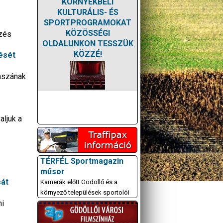
KÖRNYÉKBELI
KULTURÁLIS- ÉS
SPORTPROGRAMOKAT
KÖZÖSSÉGI
özés
OLDALUNKON TESSZÜK
KÖZZÉ!
tését
kaszának
ljuk a
TÉRFÉL Sportmagazin
műsor
sát
Kamerák előtt Gödöllő és a
környező települések sportolói
ni