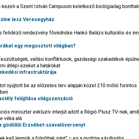
és kezeli a Szent István Campuson keletkező biológiailag bonthat
színe lesz Veresegyház
s felidéző rendezvény fővédnöke Hankó Balázs kulturális és in
túrákat egy megosztott világban?
ai feszültségek, vallási konfliktusok, gazdasági szakadékok épüln
mi átlépi ezeket a határokat
ekedési infrastruktúrája
t nyújtott be az előzetes terv alapján közel 210 millió forintos
ében
astély felújítása világszenzáció
ciós miniszter exkluzív interjút adott a Régió Plusz TV-nek, ami
e véka alá
a gödöllői Erzsébet-szavalóversenyt
kell lenniük a fölnőttek iránt” – ez a mottója a kulturális