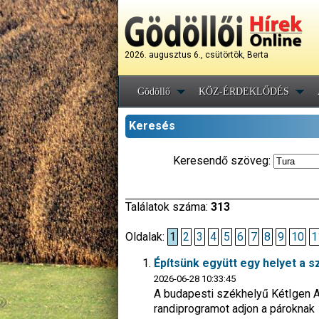
2026. augusztus 6., csütörtök, Berta
Gödöllő
KÖZ-ÉRDEKLŐDÉS
Keresés
Keresendő szöveg:
Találatok száma:
313
Oldalak:
1
2
3
4
5
6
7
8
9
10
1
Építsünk együtt egy helyet a
2026-06-28 10:33:45
A budapesti székhelyű KétIgen A
randiprogramot adjon a pároknak