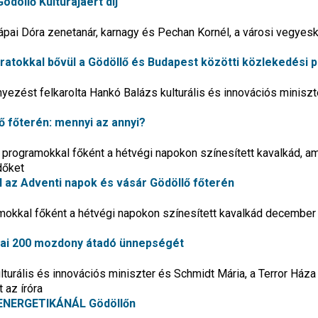
ödöllő Kultúrájáért díj
Tápai Dóra zenetanár, karnagy és Pechan Kornél, a városi vegyesk
ratokkal bővül a Gödöllő és Budapest közötti közlekedési p
ezést felkarolta Hankó Balázs kulturális és innovációs miniszt
ő főterén: mennyi az annyi?
i programokkal főként a hétvégi napokon színesített kavalkád, am
dőket
 az Adventi napok és vásár Gödöllő főterén
mokkal főként a hétvégi napokon színesített kavalkád december
kai 200 mozdony átadó ünnepségét
urális és innovációs miniszter és Schmidt Mária, a Terror Háza
 az íróra
 ENERGETIKÁNÁL Gödöllőn