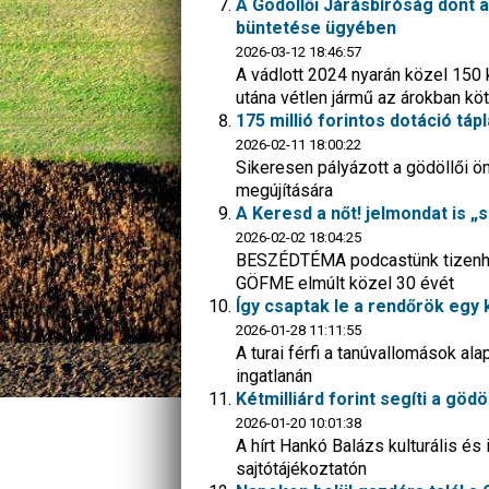
A Gödöllői Járásbíróság dönt a
büntetése ügyében
2026-03-12 18:46:57
A vádlott 2024 nyarán közel 150 
utána vétlen jármű az árokban köt
175 millió forintos dotáció tá
2026-02-11 18:00:22
Sikeresen pályázott a gödöllői 
megújítására
A Keresd a nőt! jelmondat is „s
2026-02-02 18:04:25
BESZÉDTÉMA podcastünk tizenharm
GÖFME elmúlt közel 30 évét
Így csaptak le a rendőrök egy
2026-01-28 11:11:55
A turai férfi a tanúvallomások al
ingatlanán
Kétmilliárd forint segíti a g
2026-01-20 10:01:38
A hírt Hankó Balázs kulturális és 
sajtótájékoztatón