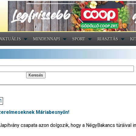
AKTUÁLIS
MINDENNAPI
SPORT
RIASZTÁS
KI
1
 szerelmeseknek Máriabesnyőn!
lapítvány csapata azon dolgozik, hogy a NégyBakancs túráival 