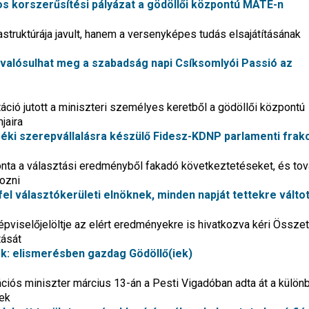
ntos korszerűsítési pályázat a gödöllői központú MATE-n
astruktúrája javult, hanem a versenyképes tudás elsajátításának
valósulhat meg a szabadság napi Csíksomlyói Passió az
táció jutott a miniszteri személyes keretből a gödöllői központú
jaira
zéki szerepvállalásra készülő Fidesz-KDNP parlamenti frak
onta a választási eredményből fakadó következtetéseket, és tov
ozni
el választókerületi elnöknek, minden napját tettekre válto
viselőjelöltje az elért eredményekre is hivatkozva kéri Összet
ását
sek: elismerésben gazdag Gödöllő(iek)
ációs miniszter március 13-án a Pesti Vigadóban adta át a külö
nek