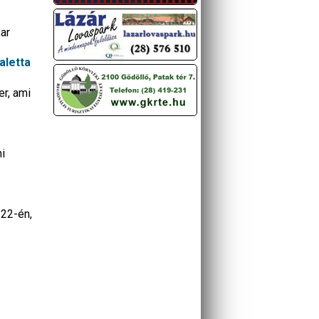
ar
aletta
er, ami
i
 22-én,