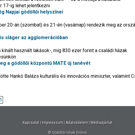
17-ig lehet jelentkezni
g Napjai gödöllői helyszínei
r 20-án (szombat) és 21-én (vasárnap) rendezik meg az orsz
a is sláger az agglomerációban
 kínált használt lakások-, míg 830 ezer forint a családi házak
lésünkön
 meg a gödöllői központú MATE új tanévét
te Hankó Balázs kulturális és innovációs miniszter, valamint C
1
Kapcsolat
|
Impresszum
|
Adatvédelem
|
Médiaajánlat
© Gödöllői Hírek Online