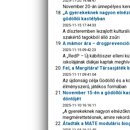
2025-11-20 14:48:47
November 20-án ünnepélyes keret
„A gyerekeknek nagyon elnézők
gödöllői kastélyban
2025-11-15 17:44:33
A díszteremben lezajlott kultur
szakértő tagokból álló zsűri
A mámor ára – drogprevenciós 
2025-11-15 09:42:23
A „RedP – Új kábítószer elleni 
iskolájának diákjai kaptak meghív
Fel, a Margitára! Társasjáték 
2025-11-11 09:41:04
Az újdonság célja Gödöllő és a k
élményszerű, játékos formában
November 15-én a gödöllői ka
döntőjét
2025-11-10 16:16:11
„A gyerekeknek nagyon elnézőknek 
megmérettetésnek, amire rekor
Átadták a MATE moduláris bi
2025-11-04 16:11:49