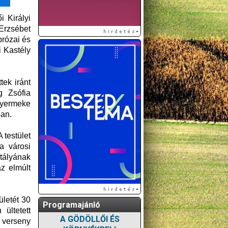
i Királyi
Erzsébet
prózai és
i Kastély
ek iránt
g Zsófia
 gyermeke
ban.
 testület
a városi
tályának
az elmúlt
letét 30
Programajánló
ültetett
A GÖDÖLLŐI ÉS
 verseny