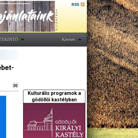
RSS
TEKINTŐ
Keresés
ébet-
Kulturális programok a
gödöllői kastélyban