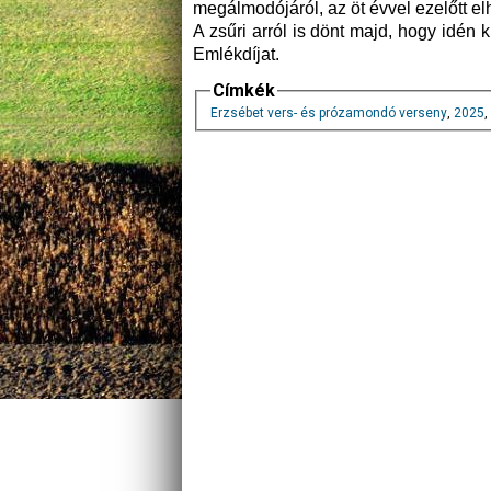
megálmodójáról, az öt évvel ezelőtt el
A zsűri arról is dönt majd, hogy idén 
Emlékdíjat.
Címkék
Erzsébet vers- és prózamondó verseny
,
2025
,