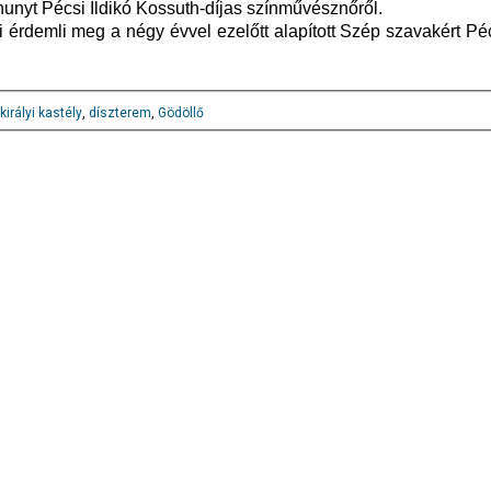
hunyt Pécsi Ildikó Kossuth-díjas színművésznőről.
ki érdemli meg a négy évvel ezelőtt alapított Szép szavakért Péc
királyi kastély
,
díszterem
,
Gödöllő