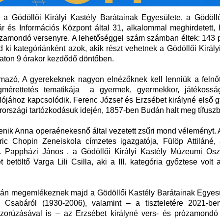
i a Gödöllői Királyi Kastély Barátainak Egyesülete, a Gödöllő
r és Információs Központ által 31, alkalommal meghirdetett, 
prózamondó versenyre. A lehetőséggel szám számban éltek: 143 
 ki kategóriánként azok, akik részt vehetnek a Gödöllői Király
ton 9 órakor kezdődő döntőben.
mazó, A gyerekeknek nagyon elnézőknek kell lenniük a felnőtt
megmérettetés tematikája a gyermek, gyermekkor, játékossá
lójához kapcsolódik. Ferenc József és Erzsébet királyné első
országi tartózkodásuk idején, 1857-ben Budán halt meg tífusz
nik Anna operaénekesnő által vezetett zsűri mond véleményt. A
ric Chopin Zeneiskola címzetes igazgatója, Fülöp Attiláné, 
r. Pappházi János , a Gödöllői Királyi Kastély Múzeumi Osz
 betöltő Varga Lili Csilla, aki a III. kategória győztese volt 
án megemlékeznek majd a Gödöllői Kastély Barátainak Egyesü
i Csabáról (1930-2006), valamint – a tiszteletére 2021-ben 
orúzásával is – az Erzsébet királyné vers- és prózamondó