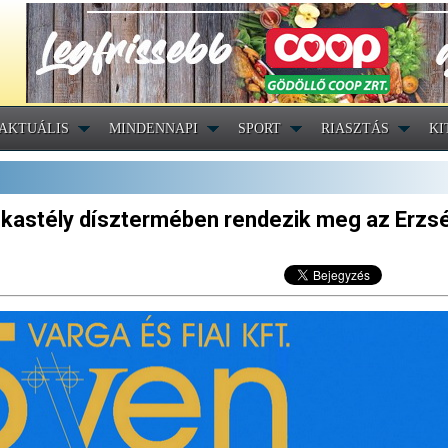
AKTUÁLIS
MINDENNAPI
SPORT
RIASZTÁS
KI
 kastély dísztermében rendezik meg az Erzs