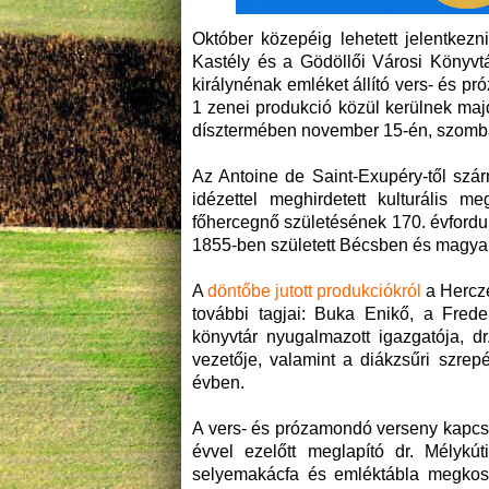
Október közepéig lehetett jelentkezn
Kastély és a Gödöllői Városi Könyvtá
királynénak emléket állító vers- és 
1 zenei produkció közül kerülnek majd
dísztermében november 15-én, szomba
Az Antoine de Saint-Exupéry-től szár
idézettel meghirdetett kulturális 
főhercegnő születésének 170. évfordu
1855-ben született Bécsben és magyar
A
döntőbe jutott produkciókról
a Hercze
további tagjai: Buka Enikő, a Frede
könyvtár nyugalmazott igazgatója, d
vezetője, valamint a diákzsűri szrepét
évben.
A vers- és prózamondó verseny kapcs
évvel ezelőtt meglapító dr. Mélykút
selyemakácfa és emléktábla megkosz