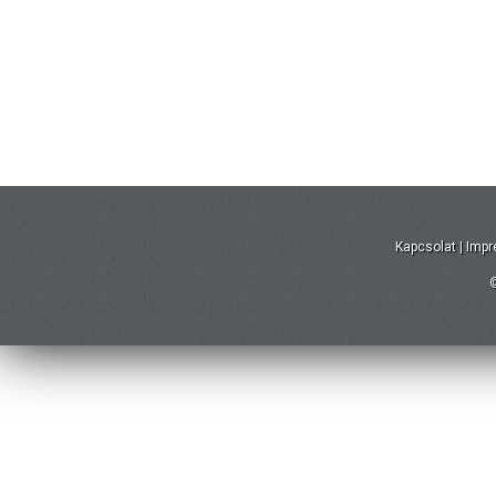
Kapcsolat
|
Imp
©