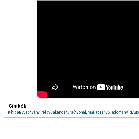
Címkék
KétIgen Alapítvány
,
NégyBakancs túraútvonal
,
Máriabesnyő
,
adomány
,
gyűjt