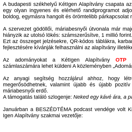
A budapesti székhelyű KétIgen Alapítvány csapata az
egy olyan ingyenes és elérhető randiprogramot adj
boldog, egymásra hangolt és örömtelibb párkapcsolat
A szervezet gödöllői, máriabesnyői útvonala már ma
hiányzik az utolsó lökés: számszerűsítve, 1 millió forint
Ezt az összeget jelzésekre, QR-kódos táblákra, karban
fejlesztésére kívánják felhasználni az alapítvány illeték
Az adományokat a KétIgen Alapítvány
OTP B
számlaszámára lehet küldeni A közleményben „Adomány
Az anyagi segítség hozzájárul ahhoz, hogy létr
megerősödhetnek, valamint újabb és újabb pozitív
máriabesnyői erdő.
A támogatás találó szlogenje:
Neked egy kávé ára, a p
Januárban a BESZÉDTÉMA podcast vendége volt Kigy
Igen Alapítvány szakmai vezetője: