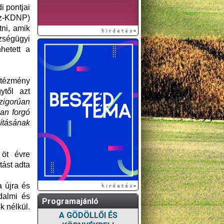
i pontjai
esz-KDNP)
tni, amik
ségügyi
hetett a
ntézmény
ytől azt
zigorúan
an forgó
tásának
 öt évre
tást adta
 újra és
adalmi és
Programajánló
k nélkül.
A GÖDÖLLŐI ÉS