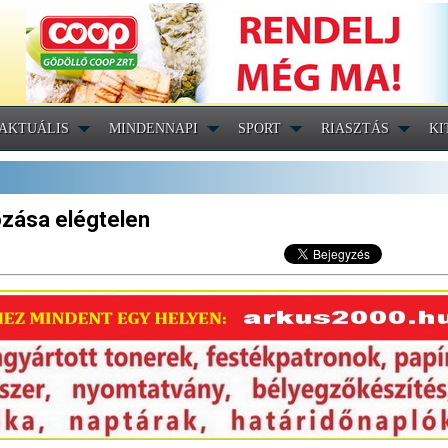
AKTUÁLIS
MINDENNAPI
SPORT
RIASZTÁS
KI
zása elégtelen