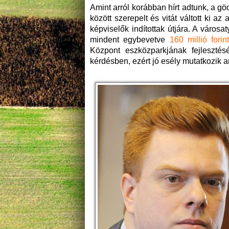
Amint arról korábban hírt adtunk, a gö
között szerepelt és vitát váltott ki
képviselők indítottak útjára. A városa
mindent egybevetve
160 millió fori
Központ eszközparkjának fejleszté
kérdésben, ezért jó esély mutatkozik arr