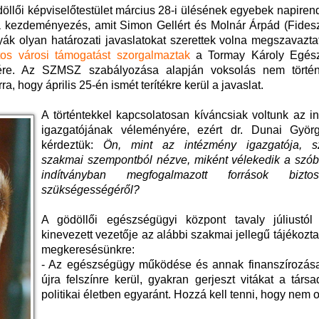
döllői képviselőtestület március 28-i ülésének egyebek napirend
 az a kezdeményezés, amit Simon Gellért és Molnár Árpád (Fid
tyák olyan határozati javaslatokat szerettek volna megszavazta
ntos városi támogatást szorgalmaztak
a Tormay Károly Egész
sére. Az SZMSZ szabályozása alapján voksolás nem történ
a, hogy április 25-én ismét terítékre kerül a javaslat.
A történtekkel kapcsolatosan kíváncsiak voltunk az i
igazgatójának véleményére, ezért dr. Dunai Györg
kérdeztük:
Ön, mint az intézmény igazgatója, s
szakmai szempontból nézve, miként vélekedik a szób
indítványban megfogalmazott források biztosí
szükségességéről?
A gödöllői egészségügyi központ tavaly júliustól
kinevezett vezetője az alábbi szakmai jellegű tájékozta
megkeresésünkre:
- Az egészségügy működése és annak finanszírozása
újra felszínre kerül, gyakran gerjeszt vitákat a társ
politikai életben egyaránt. Hozzá kell tenni, hogy nem o