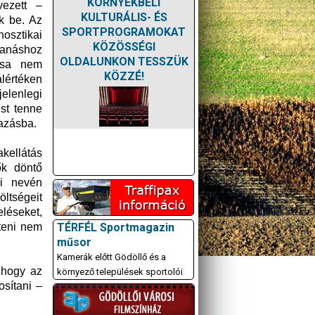
KÖRNYÉKBELI
vezett –
KULTURÁLIS- ÉS
k be. Az
SPORTPROGRAMOKAT
osztikai
KÖZÖSSÉGI
banáshoz
OLDALUNKON TESSZÜK
zása nem
KÖZZÉ!
lértéken
elenlegi
st tenne
jazásba.
kellátás
ők döntő
bi nevén
ltségeit
léseket,
TÉRFÉL Sportmagazin
zteni nem
műsor
Kamerák előtt Gödöllő és a
 hogy az
környező települések sportolói
osítani –