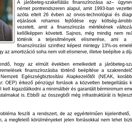
A járóbeteg-szakellátás finanszírozása az– úgyne
német pontrendszeren alapul, amit 1993-ban vezette
azóta eltelt 26 évben az orvos-technológiai és diagn
eljárások rohamos fejlődése egy költség-árrob
vezetett, amit a finanszírozás mértékének válto
kellőképpen követett. Sajnos, még mindig nem reá
történik a teljesítmények elismerése, ami a j
finanszírozási szinthez képest mintegy 13%-os emelé
y az amortizáció soha nem volt elismerve, illetve beépítve a dí
endő, hogy az elmúlt években emelkedett a járóbeteg-sza
éremelések finanszírozásba történő beépítése a szakrendel
A Nemzeti Egészségbiztosítási Alapkezelőtől (NEAK, koráb
r: OEP) érkező pénzügyi források a közvetlen betegellátás kö
 kell kigazdálkodni a minimálbér és garantált bérminimum eme
utalmakat is. Ebből az összegből még infrastruktúrát is fejles
obléma feszíti a rendszert, de az egyértelműen kijelenthető,
, a megfelelő körülményeket jelen forrásokkal nem lehet bizt