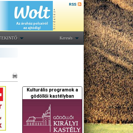
RSS
TEKINTŐ
Keresés
Kulturális programok a
gödöllői kastélyban