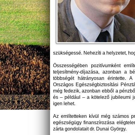
szükségessé. Nehezíti a helyzetet, hog
Összességében pozitívumként említ
teljesítmény-díjazása, azonban a b
többségét hátrányosan érintette. 
Országos Egészségbiztosítási Pénztá
még fedezik, azonban ebből a pénzből
és – például – a kötelező jubileumi j
igen lehet.
Az említetteken kívül még számos pr
egészségügy finanszírozása elégtelen
zárta gondolatait dr. Dunai György.