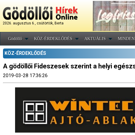
2026. augusztus 6., csütörtök, Berta
Gödöllő
KÖZ-ÉRDEKLŐDÉS
AKTUÁLIS
MINDEN
KÖZ-ÉRDEKLŐDÉS
A gödöllői Fideszesek szerint a helyi egés
2019-03-28 17:36:26