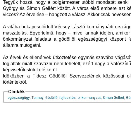
Tegyük hozzá, hogy a polgármester utóbbi mondatát senki n
György és Simon Gellért között. A város első embere azt ké
vicces? Az érvelése – hangzott a válasz. Akkor csak nevessen r
A vitába bekapcsolódott Vécsey László kormánypárti országgyűl
maszatolás. Egyértelmű, hogy – mivel annak idején, amikor
önkormányzat feladata a gödöllői egészségügyi központ fe
államra mutogatni.
Az érvek és ellenérvek ütköztetése egymás szavába vágásáv
foglaltak miatt szavazni nem lehetett, ezért nagy a valószín
képviselőtestület elé kerül.
Időközben a Fidesz Gödöllői Szervezetének közösségi o
történtekről.
Címkék
egészségügy
,
Tormay
,
Gödöllő
,
fejlesztés
,
önkormányzat
,
Simon Gellért
,
Gé