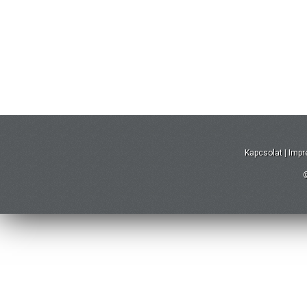
Kapcsolat
|
Imp
©