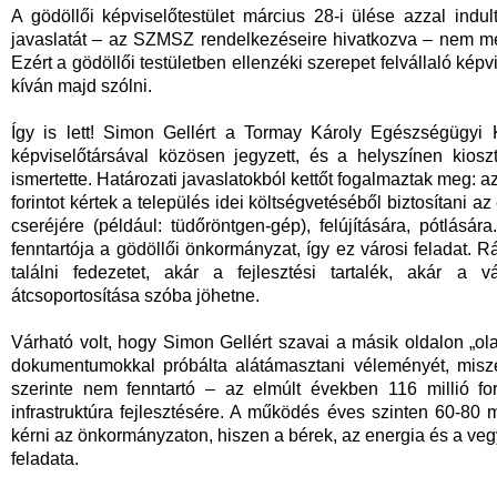
A gödöllői képviselőtestület március 28-i ülése azzal ind
javaslatát – az SZMSZ rendelkezéseire hivatkozva – nem mél
Ezért a gödöllői testületben ellenzéki szerepet felvállaló kép
kíván majd szólni.
Így is lett! Simon Gellért a Tormay Károly Egészségügyi
képviselőtársával közösen jegyzett, és a helyszínen kioszt
ismertette. Határozati javaslatokból kettőt fogalmaztak meg: az
forintot kértek a település idei költségvetéséből biztosítani
cseréjére (például: tüdőröntgen-gép), felújítására, pótlás
fenntartója a gödöllői önkormányzat, így ez városi feladat. R
találni fedezetet, akár a fejlesztési tartalék, akár a v
átcsoportosítása szóba jöhetne.
Várható volt, hogy Simon Gellért szavai a másik oldalon „ola
dokumentumokkal próbálta alátámasztani véleményét, misze
szerinte nem fenntartó – az elmúlt években 116 millió fori
infrastruktúra fejlesztésére. A működés éves szinten 60-80 m
kérni az önkormányzaton, hiszen a bérek, az energia és a v
feladata.