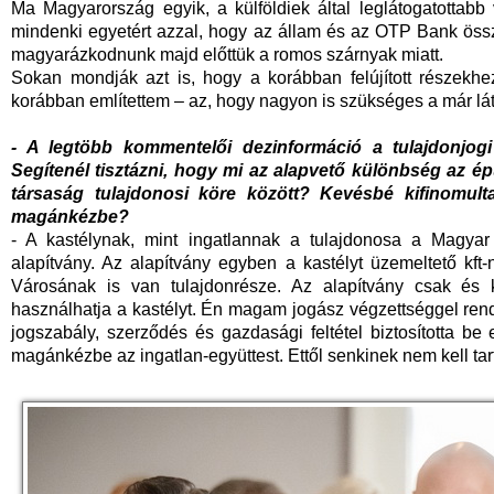
Ma Magyarország egyik, a külföldiek által leglátogatottabb
mindenki egyetért azzal, hogy az állam és az OTP Bank ös
magyarázkodnunk majd előttük a romos szárnyak miatt.
Sokan mondják azt is, hogy a korábban felújított részekh
korábban említettem – az, hogy nagyon is szükséges a már lát
- A legtöbb kommentelői dezinformáció a tulajdonjog
Segítenél tisztázni, hogy mi az alapvető különbség az é
társaság tulajdonosi köre között? Kevésbé kifinomulta
magánkézbe?
- A kastélynak, mint ingatlannak a tulajdonosa a Magyar 
alapítvány. Az alapítvány egyben a kastélyt üzemeltető kft
Városának is van tulajdonrésze. Az alapítvány csak és k
használhatja a kastélyt. Én magam jogász végzettséggel re
jogszabály, szerződés és gazdasági feltétel biztosította be 
magánkézbe az ingatlan-együttest. Ettől senkinek nem kell tar