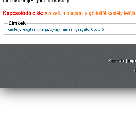
tündöklő teljes gödöllői kastélyt.
Kapcsolódó cikk:
Azt kell, mondjam, a gödöllői kastély felúj
Címkék
kastély
,
felújítás
,
interjú
,
Ujváry Tamás
,
igazgató
,
Gödöllő
Kapcsolat
|
Imp
©