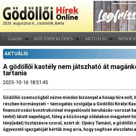
2026. augusztus 6., csütörtök, Berta
Gödöllő
KÖZ-ÉRDEKLŐDÉS
AKTUÁLIS
MINDEN
AKTUÁLIS
A gödöllői kastély nem játszható át magánk
tartania
2025-10-16 18:51:45
Gödöllői szemszögből nézve minden bizonnyal a hónap híre volt, h
részben kormányzati – támogatás szolgálja a Gödöllői Királyi Kas
finanszírozási konstrukcióval megvalósuló beruházás-sorozat 
tévhit) látott napvilágot, főleg a közösségi oldalakon megjelent
tény(adat) tisztázásra szorul, ezért dr. Ujváry Tamást, a gödöl
ügyvezető igazgatóját kértük meg arra, hogy segítsen eloszlatni 