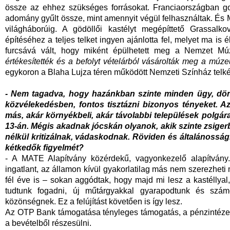
össze az ehhez szükséges forrásokat. Franciaországban go
adomány gyűlt össze, mint amennyit végül felhasználtak. És M
világháborúig. A gödöllői kastélyt megépíttető Grassa
építéséhez a teljes telket ingyen ajánlotta fel, melyet ma is 
furcsává vált, hogy miként épülhetett meg a Nemzet M
értékesítették és a befolyt vételárból vásárolták meg a múz
egykoron a Blaha Lujza téren működött Nemzeti Színház telkét 
- Nem tagadva, hogy hazánkban szinte minden ügy, dönté
közvélekedésben, fontos tisztázni bizonyos tényeket. 
más, akár környékbeli, akár távolabbi települések polgára
13-án. Mégis akadnak jócskán olyanok, akik szinte zsiger
nélkül kritizálnak, vádaskodnak. Röviden és általánosság
kétkedők figyelmét?
- A MATE Alapítvány közérdekű, vagyonkezelő alapítvány.
ingatlant, az államon kívül gyakorlatilag más nem szerezheti
fél éve is – sokan aggódtak, hogy majd mi lesz a kastéllyal
tudtunk fogadni, új műtárgyakkal gyarapodtunk és szám
közönségnek. Ez a felújítást követően is így lesz.
Az OTP Bank támogatása tényleges támogatás, a pénzintézet 
a bevételből részesülni.