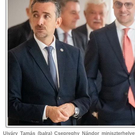
Ujváry Tamás (balra) Csepreghy Nándor miniszterhelye