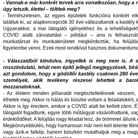
- Vannak-e már konkrét tervek arra vonatkozóan, hogy a 
úgy tetszik, élettel – töltitek meg?
- Természetesen, az egyes épületek funkcióira konkrét e
találtuk ki, az alapkoncepciók 30 éve változatlanok a kastél
Ugyanakkor, a mai látogatói igényekhez és a lehetőségekhez
COVID alatti zárvatartást – például – arra is felhaszná
munkatársat és munkaterületet megkérdeztük, ha felújí
figyelembe venni. Ezek most rendkívül hasznos dokumentumo
- Válaszaidból kiindulva, irigyellek is meg nem is. 
rosszindulatú, tehát nem építő jellegű megjegyzések, bír
azt gondolom, hogy a gödöllői kastély csaknem 280 éve
személyek, akik tevékeny részesei lehettek a baro
mozzanatoknak.
- Az életem minden pillanatát megtiszteltetésnek veszem, 
élhetek meg. Akkor is hálás és büszke voltam a feladatokért, a
Akkor is így éreztem, amikor a COVID alatt be kellett zárni. 
látogatót fogadtunk, egyre több műtárgyat vásárolhattunk, 
érdeklődőket. A felújítás nagy feladat lesz, de örömmel állunk 
Megkönnyebbülés, hogy hamarosan már nem kell telente félni
vagy ázik-e falkép, hanem büszkén mutathatjuk meg a magy