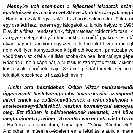
- Mennyire volt szempont a fejlesztési feladatok szá
épületrészek és a már közel 30 éve átadott szárnyak me
- Harminc év alatt egy családi házban is sok minden tönkre m
egy családi ház, hanem egy látogatott kulturális helyszín: 1996 
Elavult a fűtési rendszerünk, folyamatosan toldozni-foltozni 
az egyre melegebb nyári hónapokban a műtárgyaknak és a lát
olyan napunk, amikor négyszer kellett mentőt hívni a mel
nem volt ilyen környezetben kiépíthető központi páraszabályo
vödörben viszik fel a kiállítási szobákba beállított csúnya gépe
Ráadásul, ha a kápolnát, a Muzsikus-szárnyat kifestik, akkor 
koszosnak tűnnének majd. Számos példát tudnék még mond
felújított részekhez is hozzá kell nyúlni.
- Amint arra beszédében Orbán Viktor miniszterelnök
úgynevezett, kastélyprogramba finanszírozási szempontb
mivel ennek az épület-együttesnek a rekonstrukciója
kötelezettségvállalásából, részben kormányzati támoga
meg. Ezt többen is példaértékűnek nevezték, ami köve
megtörténhet a jövőben. Szerinted van ennek máshol is re
- Határozottan gondolom, hogy igen. Csányi Sándor elnö
Angliában a műemlékvédelem és a felújítás alapja a mag