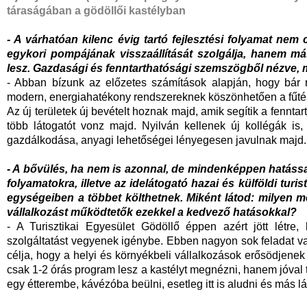
táraságában a gödöllői kastélyban
- A várhatóan kilenc évig tartó fejlesztési folyamat nem
egykori pompájának visszaállítását szolgálja, hanem má
lesz. Gazdasági és fenntarthatósági szemszögből nézve, 
- Abban bízunk az előzetes számítások alapján, hogy bár 
modern, energiahatékony rendszereknek köszönhetően a fűtés 
Az új területek új bevételt hoznak majd, amik segítik a fenntart
több látogatót vonz majd. Nyilván kellenek új kollégák is
gazdálkodása, anyagi lehetőségei lényegesen javulnak majd.
- A bővülés, ha nem is azonnal, de mindenképpen hatással
folyamatokra, illetve az idelátogató hazai és külföldi tur
egységeiben a többet költhetnek. Miként látod: milyen m
vállalkozást működtetők ezekkel a kedvező hatásokkal?
- A Turisztikai Egyesület Gödöllő éppen azért jött létre
szolgáltatást vegyenek igénybe. Ebben nagyon sok feladat v
célja, hogy a helyi és környékbeli vállalkozások erősödjene
csak 1-2 órás program lesz a kastélyt megnézni, hanem jóval 
egy étterembe, kávézóba beülni, esetleg itt is aludni és más lát