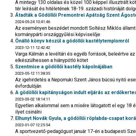
A mintegy 130 oldalas és közel 100 képpel illusztrált kö
tér leírását és hitéletének 18-19. századi históriáját dol
Átadták a Gödöllői Premontrei Apátság Szent Ágos
2024-05-24 10:41:46
Az eseményen beszédet mondott Soltész Miklós államtit
kormánypárti országgyűlési képviselője
Önálló könyv készül a gödöllői kastélytemplomról
2023-12-11 12:42:42
Varga Kálmán a levéltári és egyéb források, beleértve az
elkészülhessen a hiánypótló kötet
Szentmise a gödöllői kastély kápolnájában
2023-05-12 11:38:35
Az igehirdetés a Nepomuki Szent János búcsú nyitó es
évfordulóján
A gödöllői kapitányságon indult eljárás az erdőkerte
2023-03-02 18:14:11
Egyetlen alkalommal sem a misére látogatott el egy 18 év
ilyet csinálni
Elhunyt Novák Gyula, a gödöllői röplabda-csapat kor
2023-01-07 12:25:54
A sportvezető-pedagógust január 17-én a budapesti Szen