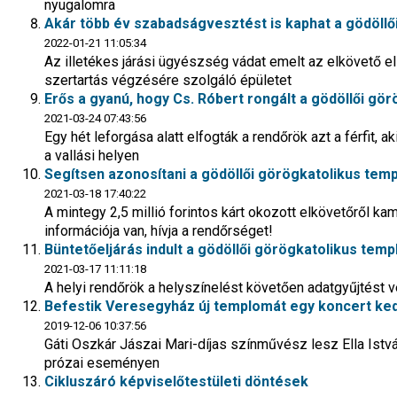
nyugalomra
Akár több év szabadságvesztést is kaphat a gödöllő
2022-01-21 11:05:34
Az illetékes járási ügyészség vádat emelt az elkövető ell
szertartás végzésére szolgáló épületet
Erős a gyanú, hogy Cs. Róbert rongált a gödöllői g
2021-03-24 07:43:56
Egy hét leforgása alatt elfogták a rendőrök azt a férfit, ak
a vallási helyen
Segítsen azonosítani a gödöllői görögkatolikus temp
2021-03-18 17:40:22
A mintegy 2,5 millió forintos kárt okozott elkövetőről k
információja van, hívja a rendőrséget!
Büntetőeljárás indult a gödöllői görögkatolikus te
2021-03-17 11:11:18
A helyi rendőrök a helyszínelést követően adatgyűjtést 
Befestik Veresegyház új templomát egy koncert ke
2019-12-06 10:37:56
Gáti Oszkár Jászai Mari-díjas színművész lesz Ella Ist
prózai eseményen
Cikluszáró képviselőtestületi döntések