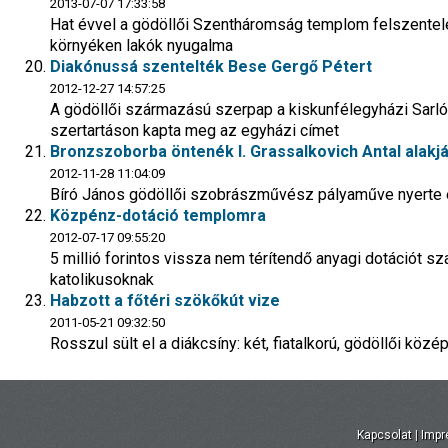
2013-07-07 17:33:58
Hat évvel a gödöllői Szentháromság templom felszentelé
környéken lakók nyugalma
Diakónussá szentelték Bese Gergő Pétert
2012-12-27 14:57:25
A gödöllői származású szerpap a kiskunfélegyházi Sarl
szertartáson kapta meg az egyházi címet
Bronzszoborba öntenék I. Grassalkovich Antal alakjá
2012-11-28 11:04:09
Bíró János gödöllői szobrászművész pályaműve nyerte 
Közpénz-dotáció templomra
2012-07-17 09:55:20
5 millió forintos vissza nem térítendő anyagi dotációt s
katolikusoknak
Habzott a főtéri szökőkút vize
2011-05-21 09:32:50
Rosszul sült el a diákcsíny: két, fiatalkorú, gödöllői közé
Kapcsolat
|
Imp