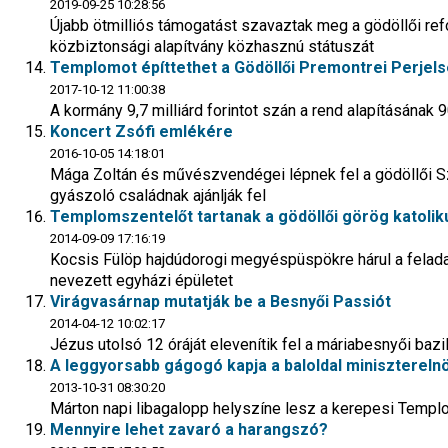
2019-09-25 10:28:56
Újabb ötmilliós támogatást szavaztak meg a gödöllői refor
közbiztonsági alapítvány közhasznú státuszát
Templomot építtethet a Gödöllői Premontrei Perjel
2017-10-12 11:00:38
A kormány 9,7 milliárd forintot szán a rend alapításának
Koncert Zsófi emlékére
2016-10-05 14:18:01
Mága Zoltán és művészvendégei lépnek fel a gödöllői 
gyászoló családnak ajánlják fel
Templomszentelőt tartanak a gödöllői görög katoli
2014-09-09 17:16:19
Kocsis Fülöp hajdúdorogi megyéspüspökre hárul a feladat
nevezett egyházi épületet
Virágvasárnap mutatják be a Besnyői Passiót
2014-04-12 10:02:17
Jézus utolsó 12 óráját elevenítik fel a máriabesnyői baz
A leggyorsabb gágogó kapja a baloldal miniszterelnö
2013-10-31 08:30:20
Márton napi libagalopp helyszíne lesz a kerepesi Temp
Mennyire lehet zavaró a harangszó?