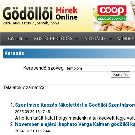
2026. augusztus 7., péntek, Ibolya
Gödöllő
KÖZ-ÉRDEKLŐDÉS
AKTUÁLIS
MINDEN
Keresés
Keresendő szöveg:
Találatok száma:
23
Szentmise Kaszás Nikolettért a Gödöllői Szenthár
2025-09-29 18:47:45
A holtan talált fiatal hölgy mindenki által kedvelt tagja
November elejétől kapható Varga Kálmán gödöllői k
2024-10-21 11:22:44