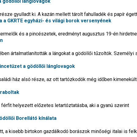
a gödöllői lánglovagok
észe gyulladt ki. A kazán mellett tárolt fahulladék és papír éget
ja a GKRTE egyházi- és világi borok versenyének
 termelők és a pincészetek, eredményt augusztus 19-én hirdetn
en
ében ártalmatlanították a lángokat a gödöllői tűzoltók. Személyi 
incetüzet a gödöllői lánglovagok
aládi ház alsó része, az ott tartózkodók még időben kimenekül
 raboltak
férfit helyezett előzetes letartóztatásba, aki a gyanú szerint
öllői Borellátó kínálata
t, a kisebb birtokon gazdálkodó borászok minőségi italai is felk