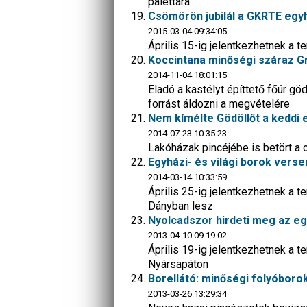
palettára
Csömörön jubilál a GKRTE egyh
2015-03-04 09:34:05
Április 15-ig jelentkezhetnek a 
Koccintana minőségi száraz Gr
2014-11-04 18:01:15
Eladó a kastélyt építtető főúr gö
forrást áldozni a megvételére
Nem kímélte Gödöllőt a keddi
2014-07-23 10:35:23
Lakóházak pincéjébe is betört a cs
Egyházi- és világi borok vers
2014-03-14 10:33:59
Április 25-ig jelentkezhetnek a 
Dányban lesz
Nyolcadszor hirdeti meg az eg
2013-04-10 09:19:02
Április 19-ig jelentkezhetnek a 
Nyársapáton
Borellátó: minőségi folyóboro
2013-03-26 13:29:34