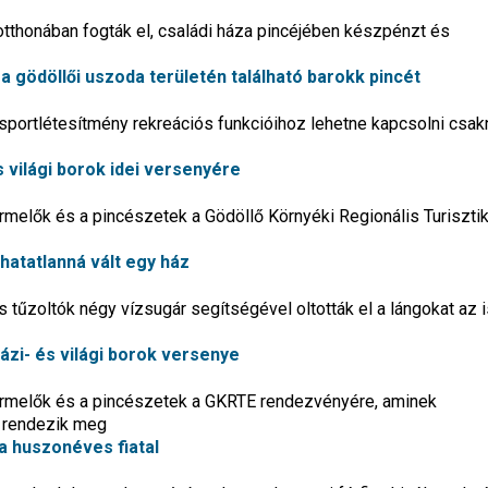
otthonában fogták el, családi háza pincéjében készpénzt és
 gödöllői uszoda területén található barokk pincét
a sportlétesítmény rekreációs funkcióihoz lehetne kapcsolni cs
 világi borok idei versenyére
ermelők és a pincészetek a Gödöllő Környéki Regionális Turisztik
hatatlanná vált egy ház
s tűzoltók négy vízsugár segítségével oltották el a lángokat az 
zi- és világi borok versenye
 termelők és a pincészetek a GKRTE rendezvényére, aminek
n rendezik meg
a huszonéves fiatal