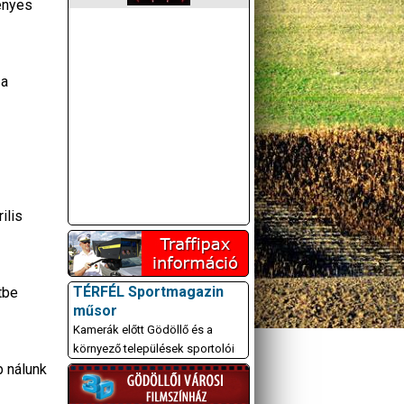
ényes
 a
ilis
TÉRFÉL Sportmagazin
tbe
műsor
Kamerák előtt Gödöllő és a
környező települések sportolói
b nálunk