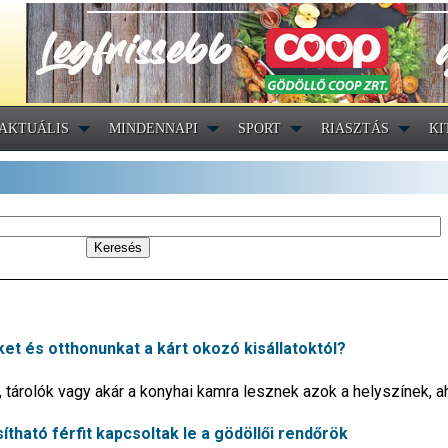
AKTUÁLIS
MINDENNAPI
SPORT
RIASZTÁS
KI
t és otthonunkat a kárt okozó kisállatoktól?
, tárolók vagy akár a konyhai kamra lesznek azok a helyszínek, ah
ítható férfit kapcsoltak le a gödöllői rendőrök