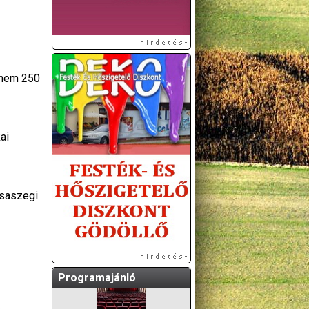
aknem 250
ai
A GÖDÖLLŐI ÉS
KÖRNYÉKBELI
KULTURÁLIS- ÉS
isaszegi
SPORTPROGRAMOKAT
KÖZÖSSÉGI
OLDALUNKON TESSZÜK
KÖZZÉ!
Programajánló