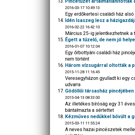
Pincetüzet ártalmatlanítottak 
2016-03-17 10:49:13
Egy erdőkertesi családi ház alsó r
Idén Isaszeg lesz a házigazdá
2016-02-22 16:42:10
Március 25-ig jelentkezhetnek a
Égett a tüzelő, de nem jó hely
2016-01-07 10:12:04
Egy őrbottyáni családi ház pincéj
nem történt
Három vízsugárral oltották a p
2015-11-28 11:16:45
Veresegyházon gyulladt ki egy cs
udvarra
Gödöllői társasház pincéjében
2015-04-13 08:33:00
Az illetékes bíróság egy 31 éves 
bántalmazta a sértettet
Kézműves nedűkkel bővült a göd
2015-03-11 11:55:24
A neves hazai pincészetek mellet