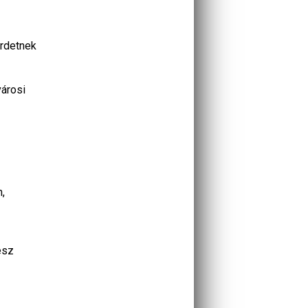
irdetnek
városi
,
esz