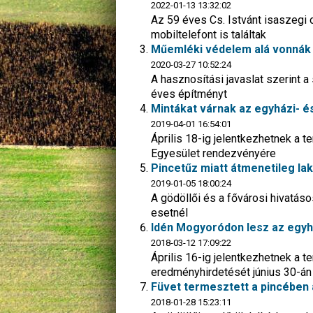
2022-01-13 13:32:02
Az 59 éves Cs. Istvánt isaszegi 
mobiltelefont is találtak
Műemléki védelem alá vonnák a
2020-03-27 10:52:24
A hasznosítási javaslat szerint 
éves építményt
Mintákat várnak az egyházi- és
2019-04-01 16:54:01
Április 18-ig jelentkezhetnek a t
Egyesület rendezvényére
Pincetűz miatt átmenetileg lak
2019-01-05 18:00:24
A gödöllői és a fővárosi hivatáso
esetnél
Idén Mogyoródon lesz az egyhá
2018-03-12 17:09:22
Április 16-ig jelentkezhetnek a
eredményhirdetését június 30-á
Füvet termesztett a pincében 
2018-01-28 15:23:11