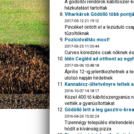
A gödöllői rendőrök kábítószer-
házkutatást tartottak
Viharkárok Gödöllő több pontj
2017-05-12 21:19:12
Pincéket öntött el a lezúduló csap
tűzoltóknak
Pozícióváltás most!
2017-03-25 11:35:44
Curves köredzés csak nőknek és
Idén Cegléd ad otthont az egy
2017-03-06 10:48:18
Április 12-ig jelentkezhetnek a 
utolsó napján hirdetnek
Kannabisz-ültetvényre leltek 
2016-10-07 14:18:17
Közel 400 tő kábítószergyanús nö
vették a gyanúsítottakat
Gödöllő lett a leg gasztro-kr
2016-04-26 15:02:24
Tizennégy település ételrendelés
hódít a kívánság pizza