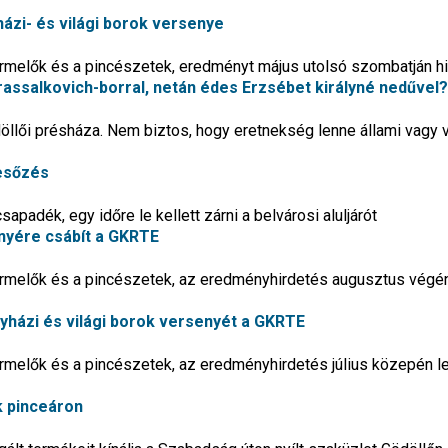
ázi- és világi borok versenye
termelők és a pincészetek, eredményt május utolsó szombatján h
assalkovich-borral, netán édes Erzsébet királyné nedűvel?
döllői présháza. Nem biztos, hogy eretnekség lenne állami vagy 
 esőzés
apadék, egy időre le kellett zárni a belvárosi aluljárót
enyére csábít a GKRTE
termelők és a pincészetek, az eredményhirdetés augusztus végén
yházi és világi borok versenyét a GKRTE
termelők és a pincészetek, az eredményhirdetés július közepén l
k pinceáron