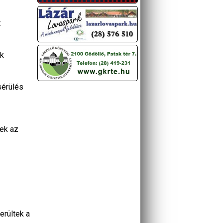
t
ek
sérülés
tek az
erültek a