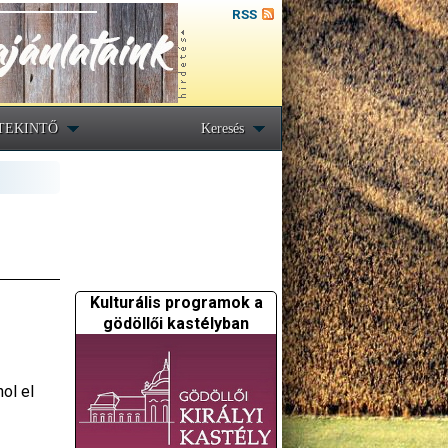
RSS
TEKINTŐ
Keresés
Kulturális programok a
gödöllői kastélyban
ol el