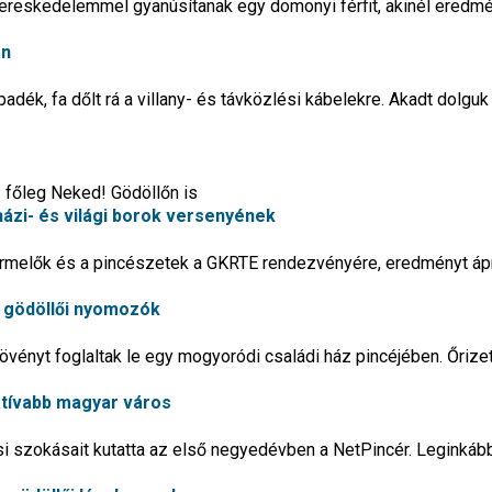
kereskedelemmel gyanúsítanak egy domonyi férfit, akinél eredm
án
adék, fa dőlt rá a villany- és távközlési kábelekre. Akadt dolguk
 főleg Neked! Gödöllőn is
házi- és világi borok versenyének
termelők és a pincészetek a GKRTE rendezvényére, eredményt ápr
a gödöllői nyomozók
vényt foglaltak le egy mogyoródi családi ház pincéjében. Őrize
eatívabb magyar város
i szokásait kutatta az első negyedévben a NetPincér. Leginkáb