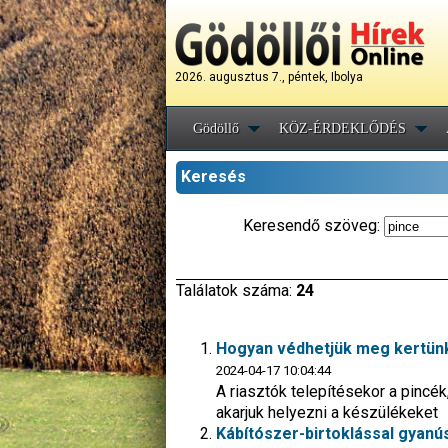
2026. augusztus 7., péntek, Ibolya
Gödöllő
KÖZ-ÉRDEKLŐDÉS
Keresés
Keresendő szöveg:
Találatok száma:
24
Hogyan védhetjük meg kertünke
2024-04-17 10:04:44
A riasztók telepítésekor a pincék
akarjuk helyezni a készülékeket
Kábítószer-birtoklással gyanús