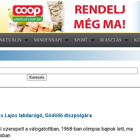
AKTUÁLIS
MINDENNAPI
SPORT
RIASZTÁS
KI
cs Lajos labdarúgó, Gödöllő díszpolgára
 szerepelt a válogatottban, 1968-ban olimpiai bajnok lett, ma
osban