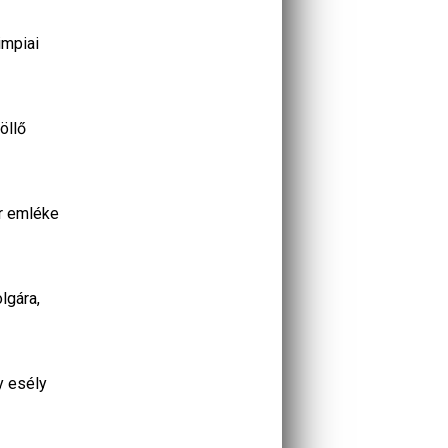
impiai
öllő
ár emléke
lgára,
y esély