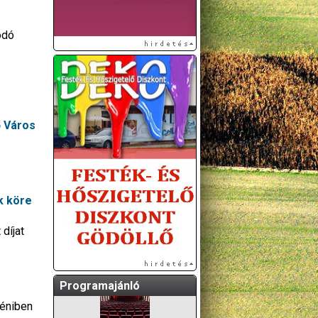
odó
ő Város
A GÖDÖLLŐI ÉS
KÖRNYÉKBELI
KULTURÁLIS- ÉS
k köre
SPORTPROGRAMOKAT
KÖZÖSSÉGI
díjat
OLDALUNKON TESSZÜK
KÖZZÉ!
Programajánló
yéniben