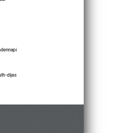
indennapi
th-díjas