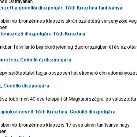
rmes Ostravában
rzett a gödöllői díszpolgár, Tóth Krisztina tanítványa
rosban vb-bronzérmes klasszis ukrán születésű versenyzője ve
öben
iteniszező díszpolgára Tóth Krisztina!
kban felvillantó bajnoknő jelenleg Bajorországban él és az ottan
nos lesz Gödöllő új díszpolgára
épviselőtestület tagjai összesen hat elismerő cím adományozás
, Gödöllő díszpolgára
űvész több mint 40 éve települt át Magyarországra, és választotta
ajnokot nevelt Tóth Krisztina, Gödöllő díszpolgára
osban vb-bronzérmes klasszis 17 éves ukrán tanítványa nagy
ben