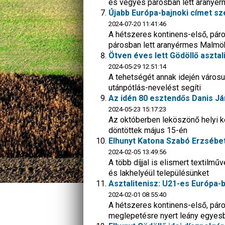
és vegyes párosban lett aranyé
Újabb Európa-bajnoki címet sze
2024-07-20 11:41:46
A hétszeres kontinens-első, pá
párosban lett aranyérmes Malm
Ötven éves lett Gödöllő asztal
2024-05-29 12:51:14
A tehetségét annak idején városun
utánpótlás-nevelést segíti
Az idén 80 esztendős Danis Já
2024-05-23 15:17:23
Az októberben leköszönő helyi k
döntöttek május 15-én
Elhunyt Katona Szabó Erzsébet
2024-02-05 13:49:56
A több díjjal is elismert textilm
és lakhelyéül településünket
Asztalitenisz: U21-es Európa-b
2024-02-01 08:55:40
A hétszeres kontinens-első, pár
meglepetésre nyert leány egyes