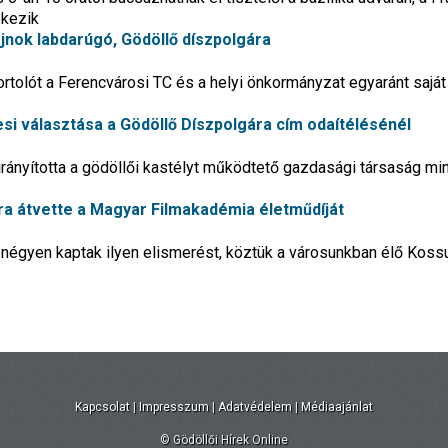
ékezik
ajnok labdarúgó, Gödöllő díszpolgára
rtolót a Ferencvárosi TC és a helyi önkormányzat egyaránt saját
si választása a Gödöllő Díszpolgára cím odaítélésénél
 irányította a gödöllői kastélyt működtető gazdasági társaság m
ára átvette a Magyar Filmakadémia életműdíját
négyen kaptak ilyen elismerést, köztük a városunkban élő Kossu
Kapcsolat
|
Impresszum
|
Adatvédelem
|
Médiaajánlat
© Gödöllői Hírek Online