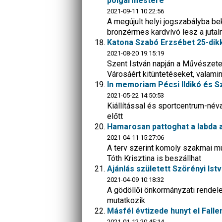
polgármestere
2021-09-11 10:22:56
A megújult helyi jogszabályba be
bronzérmes kardvívó lesz a juta
Katona Szabó Erzsébet 25-dikk
2021-08-20 19:15:19
Szent István napján a Művészete
Városáért kitüntetéseket, valami
In memoriam Pécsi Ildikó és S
2021-05-22 14:50:53
Kiállítással és sportcentrum-név
előtt
Hamarosan pattoghat a labda a
2021-04-11 15:27:06
A terv szerint komoly szakmai m
Tóth Krisztina is beszállhat
Ajánlás született Szörényi Is
2021-04-09 10:18:32
A gödöllői önkormányzati rendele
mutatkozik
Másfél évtizede hunyt el Falle
2021-01-12 20:45:14