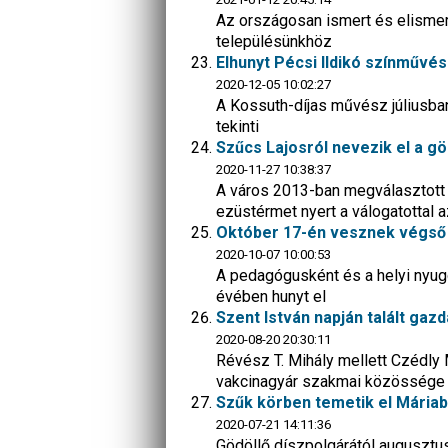
Az országosan ismert és elismert
településünkhöz
Elhunyt Pécsi Ildikó színművés
2020-12-05 10:02:27
A Kossuth-díjas művész júliusban 
tekinti
Szűcs Lajosról nevezik el a g
2020-11-27 10:38:37
A város 2013-ban megválasztott 
ezüstérmet nyert a válogatottal a
Október 17-én vesznek végső b
2020-10-07 10:00:53
A pedagógusként és a helyi nyugd
évében hunyt el
Szent István napján talált gazd
2020-08-20 20:30:11
Révész T. Mihály mellett Czédly 
vakcinagyár szakmai közössége 
Szűk körben temetik el Mária
2020-07-21 14:11:36
Gödöllő díszpolgárától augusztus 