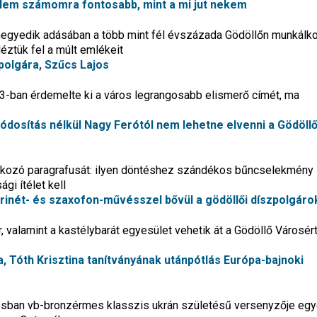
őlem számomra fontosabb, mint a mi jut nekem
gyedik adásában a több mint fél évszázada Gödöllőn munkálk
ztük fel a múlt emlékeit
polgára, Szűcs Lajos
13-ban érdemelte ki a város legrangosabb elismerő címét, ma
dosítás nélkül Nagy Ferótól nem lehetne elvenni a Gödöll
atkozó paragrafusát: ilyen döntéshez szándékos bűncselekmény
ági ítélet kell
arinét- és szaxofon-művésszel bővül a gödöllői díszpolgáro
 valamint a kastélybarát egyesület vehetik át a Gödöllő Városért 
, Tóth Krisztina tanítványának utánpótlás Európa-bajnoki
rosban vb-bronzérmes klasszis ukrán születésű versenyzője eg