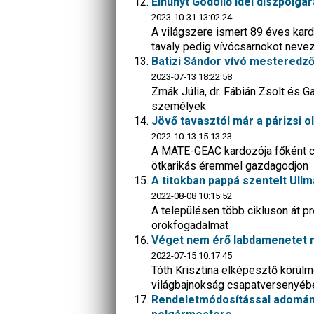
Elhunyt Gödöllő idei díszpolgár
2023-10-31 13:02:24
A világszere ismert 89 éves kard
tavaly pedig vívócsarnokot nevez
Batizi Sándor vívó mesteredző
2023-07-13 18:22:58
Zmák Júlia, dr. Fábián Zsolt és G
személyek
Jövő tavasztól már a párizsi o
2022-10-13 15:13:23
A MATE-GEAC kardozója főként cs
ötkarikás éremmel gazdagodjon
A titokban pappá szentelt Ullm
2022-08-08 10:15:52
A településen több cikluson át p
örökfogadalmat
Véget nem érő labdamenetet n
2022-07-15 10:17:45
Tóth Krisztina elképesztő körülm
világbajnokság csapatversenyéb
Rendeletmódosítással adomány