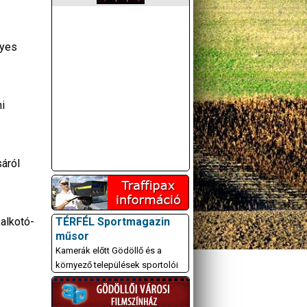
gyes
i
áról
 alkotó-
TÉRFÉL Sportmagazin
műsor
Kamerák előtt Gödöllő és a
környező települések sportolói