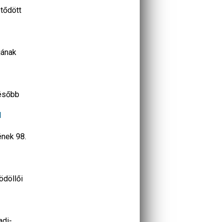
ötődött
jának
később
l
ének 98.
ödöllői
adi-