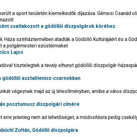
került a sport területén kiemelkedők díjazása. Gémesi Csanád ol
lmazott
ént csatlakozott a gödöllői díszpolgárok köréhez
k Háza színháztermében átadták a Gödöllő Kultúrájáért és a Göd
nt a polgármesteri ezüstérmeket
zűcs Lajos
adóval tisztelegtek a tavaly elhunyt gödöllői díszpolgár-házasp
 gödöllői asztalitenisz-csarnokban
unkát végeznek majd az új létesítményben, amibe a város díszpo
tván posztumusz díszpolgári címére
t erre jelenleg nem ad lehetőséget, a módosításra pedig csekél
nbüchl Zoltán, Gödöllő díszpolgára