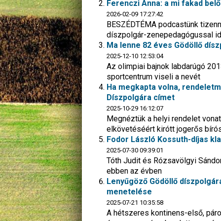
Ferenczi Anna: a mi fakad bel
2026-02-09 17:27:42
BESZÉDTÉMA podcastünk tizenne
díszpolgár-zenepedagógussal idé
Ma lenne 82 éves Gödöllő dísz
2025-12-10 12:53:04
Az olimpiai bajnok labdarúgó 20
sportcentrum viseli a nevét
Ha megkapta volna, rendeletmó
Díszpolgára címet
2025-10-29 16:12:07
Megnéztük a helyi rendelet von
elkövetéséért kirótt jogerős bírós
Fodor László Kossuth-díjas kl
2025-07-30 09:39:01
Tóth Judit és Rózsavölgyi Sándor,
ebben az évben
Lenyűgöző Gödöllő díszpolgára
menetelése
2025-07-21 10:35:58
A hétszeres kontinens-első, pá