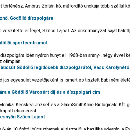
 történész, Ambrus Zoltán író, műfordító unokája több szállal k
znő, Gödöllő díszpolgára
veszítette el férjét, Szűcs Lajost. Az önkormányzat saját halott
ödöllői sportcentrumot
díszpolgára idén nyáron hunyt el. 1968-ban arany-, négy évvel 
z olimpián
úcsút Gödöllő legidősebb díszpolgárától, Vass Károlynétó
íjas egyesület vezetőjeként is ismert és tisztelt Babi néni élet
ára a Gödöllő Városért díj és a díszpolgári cím
Mónika, Kecskés József és a GlaxoSmithKline Biologicals Kft. g
kapott elismerést
besnyőn Szűcs Lajost
6-án 10 órától búcsúzhatnak el tisztelői a bazilika udvarán, a Fr