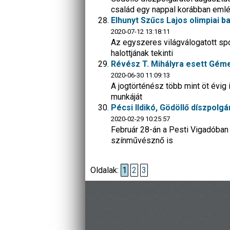
család egy nappal korábban eml
Elhunyt Szűcs Lajos olimpiai b
2020-07-12 13:18:11
Az egyszeres világválogatott spo
halottjának tekinti
Révész T. Mihályra esett Géme
2020-06-30 11:09:13
A jogtörténész több mint öt évig
munkáját
Pécsi Ildikó, Gödöllő díszpolg
2020-02-29 10:25:57
Február 28-án a Pesti Vigadóban 
színművésznő is
Oldalak:
1
2
3