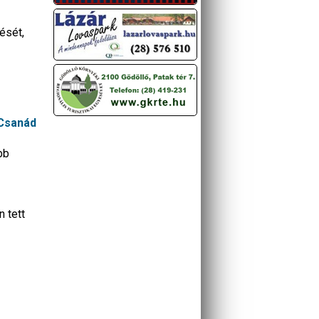
ését,
 Csanád
bb
 tett