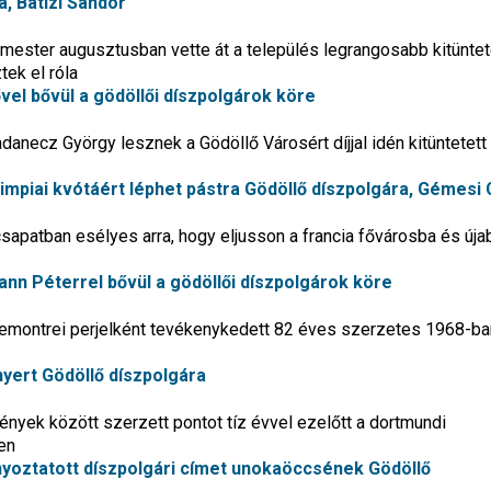
a, Batizi Sándor
mester augusztusban vette át a település legrangosabb kitüntet
tek el róla
vel bővül a gödöllői díszpolgárok köre
adanecz György lesznek a Gödöllő Városért díjjal idén kitüntetett
limpiai kvótáért léphet pástra Gödöllő díszpolgára, Gémesi
apatban esélyes arra, hogy eljusson a francia fővárosba és úja
ann Péterrel bővül a gödöllői díszpolgárok köre
remontrei perjelként tevékenykedett 82 éves szerzetes 1968-ban
yert Gödöllő díszpolgára
ények között szerzett pontot tíz évvel ezelőtt a dortmundi
en
oztatott díszpolgári címet unokaöccsének Gödöllő