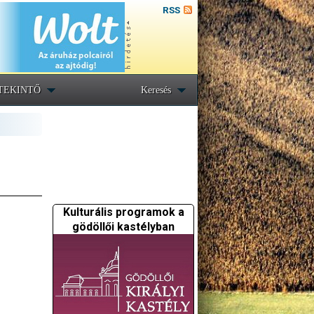
RSS
TEKINTŐ
Keresés
Kulturális programok a
gödöllői kastélyban