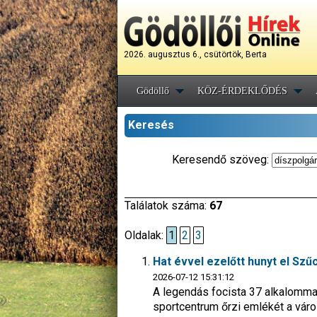
2026. augusztus 6., csütörtök, Berta
Gödöllő
KÖZ-ÉRDEKLŐDÉS
Keresés
Keresendő szöveg:
Találatok száma:
67
Oldalak:
1
2
3
Hat évvel ezelőtt hunyt el Szű
2026-07-12 15:31:12
A legendás focista 37 alkalommal
sportcentrum őrzi emlékét a vár