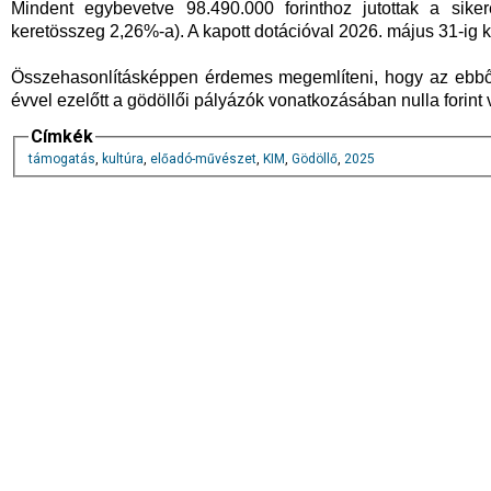
Mindent egybevetve 98.490.000 forinthoz jutottak a siker
keretösszeg 2,26%-a). A kapott dotációval 2026. május 31-ig
Összehasonlításképpen érdemes megemlíteni, hogy az ebből
évvel ezelőtt a gödöllői pályázók vonatkozásában nulla forint v
Címkék
támogatás
,
kultúra
,
előadó-művészet
,
KIM
,
Gödöllő
,
2025