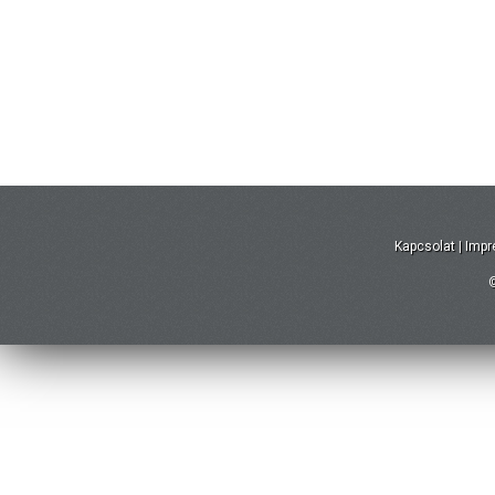
Kapcsolat
|
Imp
©