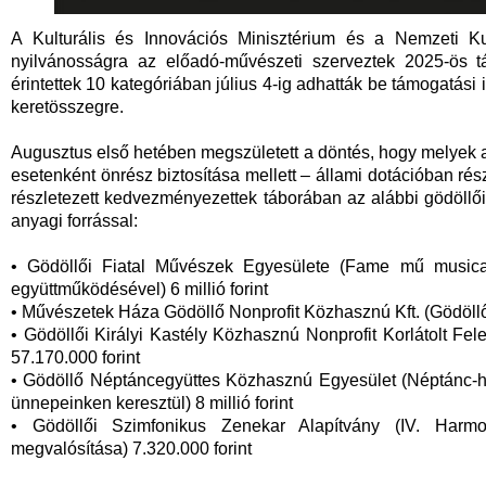
A Kulturális és Innovációs Minisztérium és a Nemzeti Ku
nyilvánosságra az előadó-művészeti szerveztek 2025-ös tá
érintettek 10 kategóriában július 4-ig adhatták be támogatási 
keretösszegre.
Augusztus első hetében megszületett a döntés, hogy melyek 
esetenként önrész biztosítása mellett – állami dotációban ré
részletezett kedvezményezettek táborában az alábbi gödöllő
anyagi forrással:
• Gödöllői Fiatal Művészek Egyesülete (Fame mű musica
együttműködésével) 6 millió forint
• Művészetek Háza Gödöllő Nonprofit Közhasznú Kft. (Gödöllői
• Gödöllői Királyi Kastély Közhasznú Nonprofit Korlátolt Fel
57.170.000 forint
• Gödöllő Néptáncegyüttes Közhasznú Egyesület (Néptánc-ha
ünnepeinken keresztül) 8 millió forint
• Gödöllői Szimfonikus Zenekar Alapítvány (IV. Harmon
megvalósítása) 7.320.000 forint