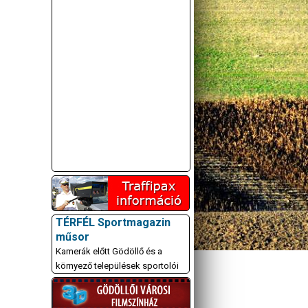
A GÖDÖLLŐI ÉS
KÖRNYÉKBELI
KULTURÁLIS- ÉS
SPORTPROGRAMOKAT
TÉRFÉL Sportmagazin
KÖZÖSSÉGI
műsor
OLDALUNKON TESSZÜK
Kamerák előtt Gödöllő és a
KÖZZÉ!
környező települések sportolói