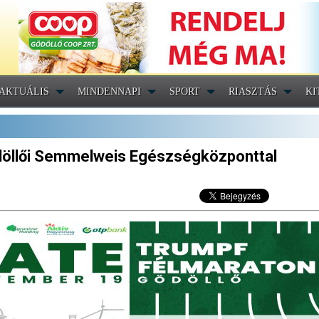
AKTUÁLIS
MINDENNAPI
SPORT
RIASZTÁS
KI
döllői Semmelweis Egészségközponttal