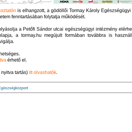
koztatón
is elhangzott, a gödöllői Tormay Károly Egészségügyi
tem fenntartásában folytatja működését.
olyásolja a Petőfi Sándor utcai egészségügyi intézmény elérhe
nlapja, a tormay.hu megújult formában továbbra is használ
igálja.
hetséges.
ntva
érhető el.
 nyitva tartás)
itt olvashatók
.
 Egészségközpont