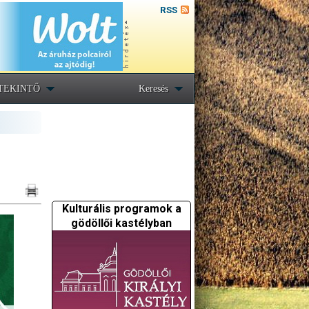
RSS
TEKINTŐ
Keresés
Kulturális programok a
gödöllői kastélyban