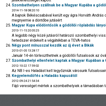
játéklehetőséget kapott
Szombathelyen szállnak be a Magyar Kupába a gödöll
2014-11-18 08:20:10
A bajnok Békéscsabával került egy ágra Horváth András 
megnyernie a döntőbe jutásért
Magyar Kupa elődöntősök a gödöllői röplabdás lányo
2013-11-15 20:05:25
A legjobb négy közé jutásról határozó szombathelyi vis
hetedszer érdekelt a végjátékban a TEVA-hatos
Négy pont mínusszal kezdik az új évet a Bikák
2013-01-05 13:28:17
Január 14-én törleszthetnek a gödöllői futsalosok az óv
Szombathelyi ellenfelet kaptak a Magyar Kupában a 
2012-10-22 17:59:02
Az NB I-es Haladást kell legyőzniük városunk futsalosai
Kegyelemdöfés a Haladás kapusától
2012-09-24 21:54:34
Fájó vereséget mértek a szombathelyiek a támadásban ta