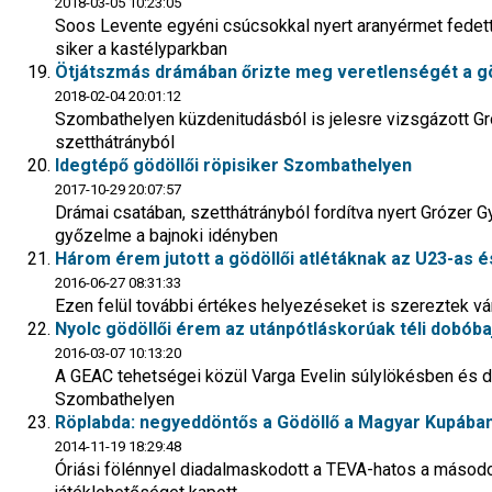
2018-03-05 10:23:05
Soos Levente egyéni csúcsokkal nyert aranyérmet fedett
siker a kastélyparkban
Ötjátszmás drámában őrizte meg veretlenségét a gö
2018-02-04 20:01:12
Szombathelyen küzdenitudásból is jelesre vizsgázott Gró
szetthátrányból
Idegtépő gödöllői röpisiker Szombathelyen
2017-10-29 20:07:57
Drámai csatában, szetthátrányból fordítva nyert Grózer G
győzelme a bajnoki idényben
Három érem jutott a gödöllői atlétáknak az U23-as és
2016-06-27 08:31:33
Ezen felül további értékes helyezéseket is szereztek vá
Nyolc gödöllői érem az utánpótláskorúak téli dobób
2016-03-07 10:13:20
A GEAC tehetségei közül Varga Evelin súlylökésben és 
Szombathelyen
Röplabda: negyeddöntős a Gödöllő a Magyar Kupába
2014-11-19 18:29:48
Óriási fölénnyel diadalmaskodott a TEVA-hatos a másod