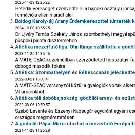
2025-11-29 12:25:22
Hetedik vereségét szenvedte el a bajnoki osztály újonc
formációja ellen maradt alul
Boldog Károly-díj Arany Érdemkereszttel tüntették ki
2024-10-08 10:55:25
Dr. Ujváry Tamás Székely János szombathelyi megyéspüs
püspöki palota dísztermében
Atlétika mezeifutó liga: Ohn Kinga szállította a göd
2023-11-25 14:35:46
A MATE-GEAC közelmúltban szerződtetett hosszútáv-futója
dobogó második fokára
Atlétika: Szombathelyen és Békéscsabán jeleskedtek 
2022-03-21 16:03:41
A MATE-GEAC versenyzői közül a gyaloglók voltak siker
Viharsarokból
Atlétika téli dobóbajnokság: gödöllői arany- és ezü
2022-03-06 10:59:57
Szabó Levente és Eszenyi Napsugár egyaránt egyéni csúc
országos megmérettetésen
A gödöllői Pápai Marci utazhat a mezeifutó Európa-
2021-11-28 11:26:28