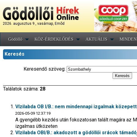
2026. augusztus 9., vasárnap, Emõd
Gödöllő
KÖZ-ÉRDEKLŐDÉS
AKTUÁLIS
MINDEN
Keresés
Keresendő szöveg:
Találatok száma:
28
Vízilabda OB I/B.: nem mindennapi izgalmak közepett
2026-05-09 12:37:19
A gyengébb kezdés után fokozatosan talált magára az M
izgalmas ütközeten
Vízilabda OBI/B.: akadozott a gödöllői srácok táma