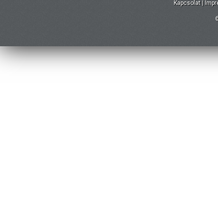
Kapcsolat
|
Imp
©