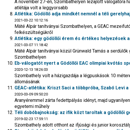
A november 27-én, Szombathelyen lezajlott válogatóra 
atlétája volt a leggyorsabb
Atlétika: Gödöllő adja mindkét nemnél a téli gerelyha
2021-03-22 10:12:16
Máté Alpár tanítványai Szombathelyen, a GEAC mezeifutó
felkészültségükről
Atlétika: egy gödöllői érem és értékes helyezések 
2021-03-07 11:18:42
Máté Alpár tanítványai közül Grünwald Tamás a serdülők g
Szombathelyen
Eb-válogatót nyert a Gödöllői EAC olimpiai kvótás s
2020-12-13 18:26:03
Szombathely volt a házigazdája a légpuskások 10 méter
állomásának
GEAC-atlétika: Kriszt Saci a többpróba, Szabó Levi a 
2020-03-09 09:50:20
Aranyéremmel zárta fedettpályás idényt, majd ugyanilyen
egyetemi műhely
Téli dobóbajnokság: az ifik közt taroltak a gödöllői 
2019-02-23 17:59:11
Szombathely adott otthont az ifjúsági és junior koroszt