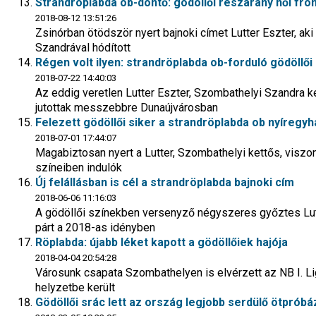
Strandröplabda ob-döntő: gödöllői részarany női fro
2018-08-12 13:51:26
Zsinórban ötödször nyert bajnoki címet Lutter Eszter, ak
Szandrával hódított
Régen volt ilyen: strandröplabda ob-forduló gödöllői 
2018-07-22 14:40:03
Az eddig veretlen Lutter Eszter, Szombathelyi Szandra k
jutottak messzebbre Dunaújvárosban
Felezett gödöllői siker a strandröplabda ob nyíregyh
2018-07-01 17:44:07
Magabiztosan nyert a Lutter, Szombathelyi kettős, viszon
színeiben indulók
Új felállásban is cél a strandröplabda bajnoki cím
2018-06-06 11:16:03
A gödöllői színekben versenyző négyszeres győztes Lut
párt a 2018-as idényben
Röplabda: újabb léket kapott a gödöllőiek hajója
2018-04-04 20:54:28
Városunk csapata Szombathelyen is elvérzett az NB I. L
helyzetbe került
Gödöllői srác lett az ország legjobb serdülő ötpróbá