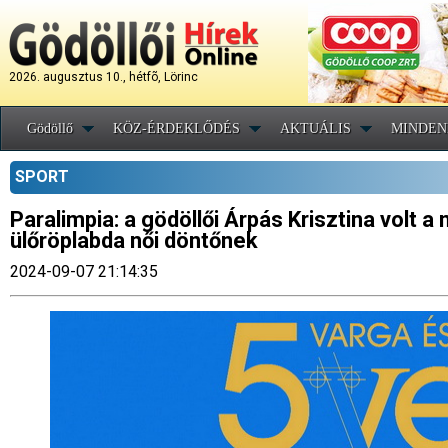
2026. augusztus 10., hétfõ, Lörinc
Gödöllő
KÖZ-ÉRDEKLŐDÉS
AKTUÁLIS
MINDEN
SPORT
Paralimpia: a gödöllői Árpás Krisztina volt
ülőröplabda női döntőnek
2024-09-07 21:14:35