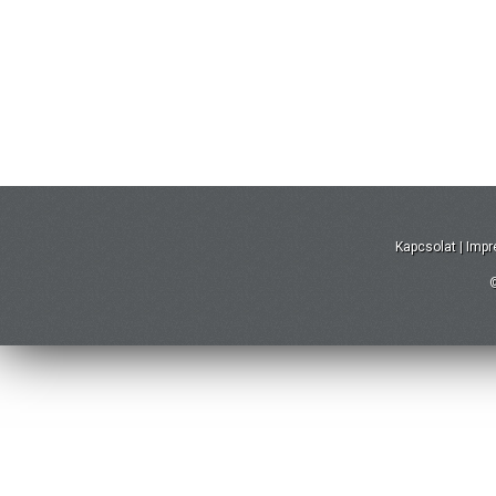
Kapcsolat
|
Imp
©