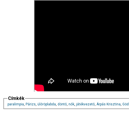
Címkék
paralimpia
,
Párizs
,
ülőröplabda
,
döntő
,
nők
,
játékvezető
,
Árpás Krisztina
,
Göd