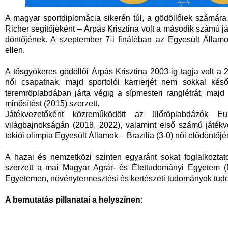
A magyar sportdiplomácia sikerén túl, a gödöllőiek számára
Richer segítőjeként – Árpás Krisztina volt a második számú já
döntőjének. A
szeptember 7-i
fináléban az Egyesült Állam
ellen.
A tősgyökeres gödöllői Árpás Krisztina 2003-ig tagja volt a 
női csapatnak, majd sportolói karrierjét nem sokkal késő
teremröplabdában járta végig a sípmesteri ranglétrát, majd
minősítést (2015) szerzett.
Játékvezetőként közreműködött az ülőröplabdázók E
világbajnokságán (2018, 2022), valamint első számú játék
tokiói olimpia Egyesült Államok – Brazília (3-0) női elődöntőjé
A hazai és nemzetközi szinten egyaránt sokat foglalkoztato
szerzett a mai Magyar Agrár- és Élettudományi Egyetem (
Egyetemen, növénytermesztési és kertészeti tudományok tu
A bemutatás pillanatai a helyszínen: