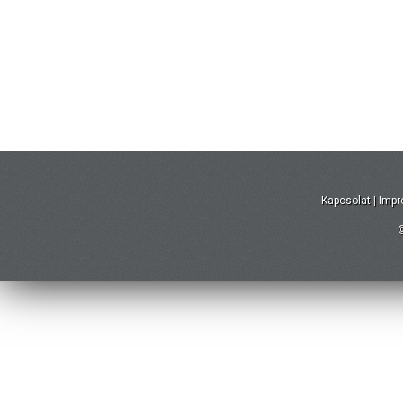
Kapcsolat
|
Imp
©