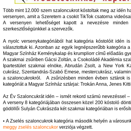
Több mint 12.000 szem szaloncukrot kóstoltak meg az idén 
versenyen, amit a Szeretem a csokit TikTok csatorna videós
A versenyen lehetőséget kapott a nevezésre minden 
szerkesztőségünkkel a szervezők.
A nyolc versenykategóriából hat kategória kóstolóit idén i
választottuk ki. Azonban az egyik legnépszerűbb kategória 
Magyar Színház Keménykalap és krumpliorr című előadás gyer
A szakmai zsűriben Gácsi Zoltán, a Csokoládé Akadémia sza
Ipartestület szakmai elnöke, Abrudán Zsolt, a New York K
cukrász, Szentandrás-Szabó Emese, mestercukrász, valamint
a szaloncukrokról. A zsűrizésben minden évben sztárok is 
kategóriát a Magyar Színház sztárjai: Trokán Anna, Jenes Kitti 
Az Év Szaloncukrát idén – ismét rekord számú nevezéssel – 2
A verseny 8 kategóriájában összesen közel 200 kóstoló döntöt
gödöllői Sulyán Cukrászda két szakmai kategóriában is erősíte
• A Zselés szaloncukrok kategória második helyén a város
meggy zselés szaloncukor
verziója végzett.