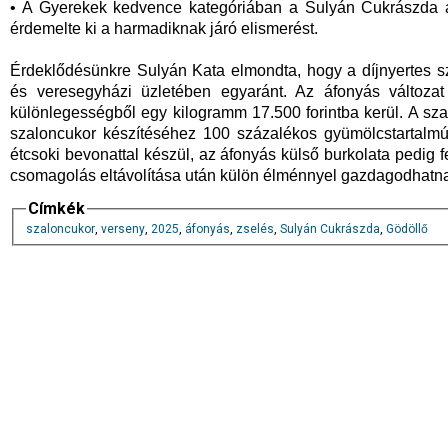
• A Gyerekek kedvence kategóriában a Sulyán Cukrászda ál
érdemelte ki a harmadiknak járó elismerést.
Érdeklődésünkre Sulyán Kata elmondta, hogy a díjnyertes s
és veresegyházi üzletében egyaránt. Az áfonyás változat
különlegességből egy kilogramm 17.500 forintba kerül. A s
szaloncukor készítéséhez 100 százalékos gyümölcstartalmú
étcsoki bevonattal készül, az áfonyás külső burkolata pedig f
csomagolás eltávolítása után külön élménnyel gazdagodhatna
Címkék
szaloncukor
,
verseny
,
2025
,
áfonyás
,
zselés
,
Sulyán Cukrászda
,
Gödöllő