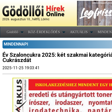
2026. augusztus 10., hétfõ, Lörinc
Gödöllő
KÖZ-ÉRDEKLŐDÉS
AKTUÁLIS
MINDEN
MINDENNAPI
Év Szaloncukra 2025: két szakmai kategóriáb
Cukrászdát
2025-11-25 19:03:41