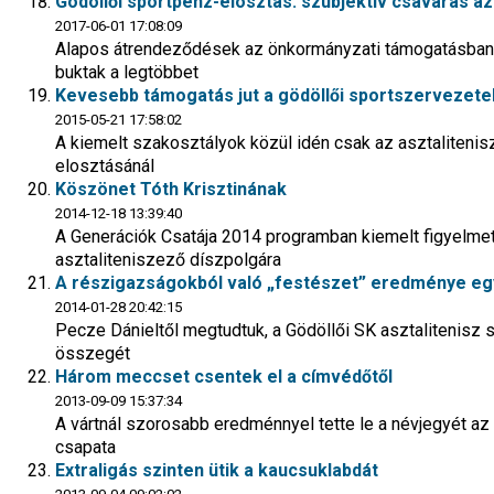
Gödöllői sportpénz-elosztás: szubjektív csavarás az
2017-06-01 17:08:09
Alapos átrendeződések az önkormányzati támogatásban. A
buktak a legtöbbet
Kevesebb támogatás jut a gödöllői sportszervezet
2015-05-21 17:58:02
A kiemelt szakosztályok közül idén csak az asztalitenis
elosztásánál
Köszönet Tóth Krisztinának
2014-12-18 13:39:40
A Generációk Csatája 2014 programban kiemelt figyelme
asztaliteniszező díszpolgára
A részigazságokból való „festészet” eredménye egy
2014-01-28 20:42:15
Pecze Dánieltől megtudtuk, a Gödöllői SK asztalitenisz s
összegét
Három meccset csentek el a címvédőtől
2013-09-09 15:37:34
A vártnál szorosabb eredménnyel tette le a névjegyét az 
csapata
Extraligás szinten ütik a kaucsuklabdát