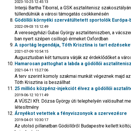
2023-10-25 12:45:13
Interjú Bartha Tiborral, a GSK asztalitenisz szakosztályán
túllendülniük a városi támogatás csökkenésén
Gödöllői környéki szervátültetett sportolók Európa-b
2022-09-03 15:12:49
A veresegyházi Gubai György asztaliteniszben, a vácsze
ban nyert szépen csillogó érmeket Oxfordban
A sportág legendája, Tóth Krisztina is tart edzéseket
2021-07-09 10:54:15
Augusztusban két turnusra várják az érdeklődőket a vár
Hamarosan pattoghat a labda a gödöllői asztaliteni
2021-04-11 15:27:06
A terv szerint komoly szakmai munkát végeznek majd az 
Tóth Krisztina is beszállhat
25 milliós közpénz-injekciót élvez a gödöllői asztali
2019-06-12 10:11:49
A VÜSZI Kft. Dózsa György úti telephelyén valósulhat me
létesítmény
Árnyékot vetettek a fényviszonyok a szervezésre
2019-04-01 10:30:17
Az utolsó pillanatban Gödöllőről Budapestre kellett költö