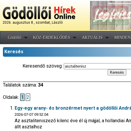
2026. augusztus 8., szombat, László
Gödöllő
KÖZ-ÉRDEKLŐDÉS
AKTUÁLIS
MINDEN
Keresés
Keresendő szöveg:
Találatok száma:
34
Oldalak:
1
2
Egy-egy arany- és bronzérmet nyert a gödöllői Andrá
2026-07-07 09:52:04
Az asztaliteniszező kilenc éve él új májjal, a hollandia
állt asztalhoz