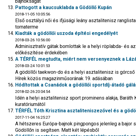
bajnokságát
Pattogott a kaucsuklabda a Gödöllő Kupán
2018-11-05 10:05:56
Első osztályú női és ifjúsági leány asztalitenisz ranglist
tornaterme
Kiadták a gödöllői uszoda építési engedélyét
2018-03-26 10:56:00
Adminisztratív gátak bomlottak le a helyi röplabda- és 
előkészítése érdekében
A TÉRFÉL megtudta, miért nem versenyeznek a Láz
2018-03-24 10:01:53
A gödöllői taekwon-do és a helyi asztalitenisz is górcső 
Hírek közös magazinműsorának 19. adásában
Hódítottak a Csanádok a gödöllői sportdíj-átadó gálá
2018-02-26 20:04:54
Idén a helyi asztalitenisz sport prominens alakja, Baráth
kuratóriumától
TÉRFÉL Tóth Krisztina asztaliteniszezővel és a gödöl
2017-11-04 16:25:27
A hétszeres Európa-bajnok pingpongos jelenleg a bajor s
Gödöllőn is segítsen. Matt két lépésből