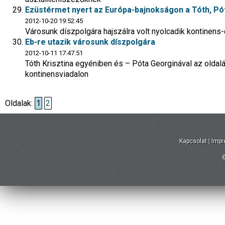
Ezüstérmet nyert az Európa-bajnokságon a Tóth, Pó
2012-10-20 19:52:45
Városunk díszpolgára hajszálra volt nyolcadik kontinens
Eb-re utazik városunk díszpolgára
2012-10-11 17:47:51
Tóth Krisztina egyéniben és – Póta Georginával az oldalán
kontinensviadalon
Oldalak:
1
2
Kapcsolat
|
Imp
©