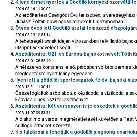
Kilenc érmet nyertek a Gödöllő környéki szervátült
2024-08-14 11:30:02
Az erdőkertesi Csengődi Éva teniszben, a veresegyházi 
Juhász Zoltán bowlingban remekelt Lisszabonban
Ötven éves lett Gödöllő asztaliteniszező díszpolgára
2024-05-29 12:51:14
A tehetségét annak idején városunkban felvillantó bajnok
utánpótlás-nevelést segíti
Asztalitenisz: U21-es Európa-bajnokot nevelt Tóth Kr
2024-02-01 08:55:40
A hétszeres kontinens-első, párosban vb-bronzérmes kl
meglepetésre nyert leány egyesben
Ilyen lett a gödöllői sportcsapatok félévi bajnoki biz
2023-12-31 11:30:11
Összefoglaltuk a röplabda, a kézilabda, a vízilabda, a sak
képviselőinek őszi teljesítményét
Asztalitenisz: két versenyen is jeleskedtek a gödöllő
2023-11-07 09:53:31
A diákolimpia városi megmérettetését követően a Pest V
csillogó érmeket szerezni
Kis túlzással kitehetjük a gödöllői pingpong-csarnok