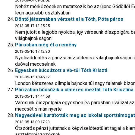
2013-09-04 09:02:02
Nehéz mérkőzéseken mutatkozik be az újonc Gödöllői EA
legmagasabb osztályában
Döntő játszmában vérzett el a Tóth, Póta páros
2013-05-17 12:25:25
Nem jutott a legjobb nyolcba, így városunk díszpolgára b
világbajnokságon
Párosban még él a remény
2013-05-16 17:12:30
Nyolcaddöntős a párizsi asztalitenisz világbajnokságon a
duóval meccselnek
Egyesben búcsúzott a vb-től Tóth Kriszti
2013-05-15 18:45:12
London kétszeres olimpia bajnoka túl nagy falatnak bizo
Párizsban búcsúzik a címeres meztől Tóth Krisztina
2013-05-15 14:44:58
Városunk díszpolgára egyesben és párosban rivalizál az
meccsét simán nyerte
Negyedével kurtították meg az iskolai sporttámoga
2013-05-13 09:17:23
Ötszörös pénzt juttatnak a képviselőtestület tagjai a kie
asztaliteniszezőknek