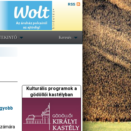
RSS
TEKINTŐ
Keresés
Kulturális programok a
gödöllői kastélyban
agyobb
 számára