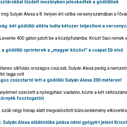
ágsztárokkal tűzdelt mezőnyben jeleskedtek a gödöllőiek
7., míg Sulyán Alexa a 8. helyen ért célba versenyszámában a főv
ág: két gödöllői atléta tudta kétszer teljesíteni a verseny
Levente 400 gáton jutott be a középfutamba. Kriszt Saci remek 
k a gödöllői sprinterek a „magyar közöst” a csapat Eb első
 méteres síkfutás országos csúcsát, Sulyán Alexa pedig a nemzeti
tó tagja volt
ágos csúcstartó lett a gödöllői Sulyán Alexa 200 méteren!
yérmet szerzett a nyíregyházi viadalon, közte a két váltószámé
 környék fosztogatóit
2, szűk négy hónap alatt megvalósított bűncselekmény elköveté
: Sulyán Alexa elődöntőbe jutása némi gyógyírt jelent Kriszt