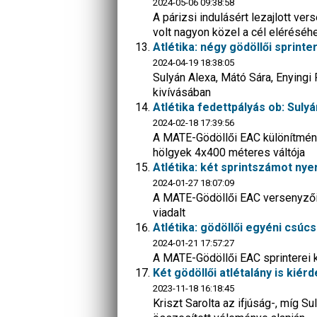
2024-05-06 09:38:58
A párizsi indulásért lezajlott ve
volt nagyon közel a cél eléréséh
Atlétika: négy gödöllői sprinte
2024-04-19 18:38:05
Sulyán Alexa, Mátó Sára, Enyingi 
kivívásában
Atlétika fedettpályás ob: Suly
2024-02-18 17:39:56
A MATE-Gödöllői EAC különítmény
hölgyek 4x400 méteres váltója
Atlétika: két sprintszámot ny
2024-01-27 18:07:09
A MATE-Gödöllői EAC versenyzői 
viadalt
Atlétika: gödöllői egyéni csúc
2024-01-21 17:57:27
A MATE-Gödöllői EAC sprinterei k
Két gödöllői atlétalány is kiér
2023-11-18 16:18:45
Kriszt Sarolta az ifjúság-, míg S