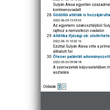
Sulyán Alexa egyetlen századmáso
kontinensviadalt
Gödöllői atléták is hozzájár
2022-06-29 15:39:33
Az egyetemi szakosztályból Sulyá
rajthoz a nemzetközi viadalon
Atlétika ifjúsági ob: utolérhet
2022-06-13 10:02:16
Ezúttal Sulyán Alexa vitte a prí
állhatott fel
Ötezer palántát adományozott 
2022-05-20 09:08:18
A szervezetek képviseletében me
asztalára
Oldalak:
1
2