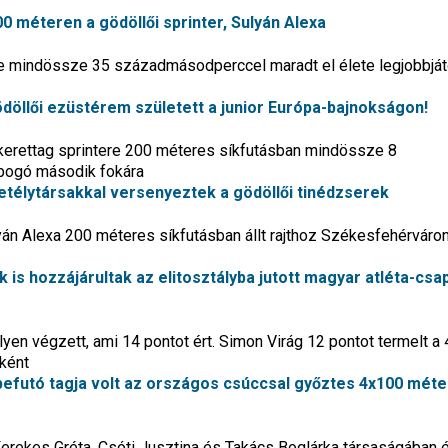
200 méteren a gödöllői sprinter, Sulyán Alexa
mindössze 35 századmásodperccel maradt el élete legjobbját
ödöllői ezüstérem született a junior Európa-bajnokságon!
kerettag sprintere 200 méteres síkfutásban mindössze 8
bogó második fokára
 vetélytársakkal versenyeztek a gödöllői tinédzserek
yán Alexa 200 méteres síkfutásban állt rajthoz Székesfehérváron,
k is hozzájárultak az elitosztályba jutott magyar atléta-csa
lyen végzett, ami 14 pontot ért. Simon Virág 12 pontot termelt a
ként
befutó tagja volt az országos csúccsal győztes 4x100 mét
rekes Gréta, Csóti Jusztina és Takács Boglárka társaságában ér