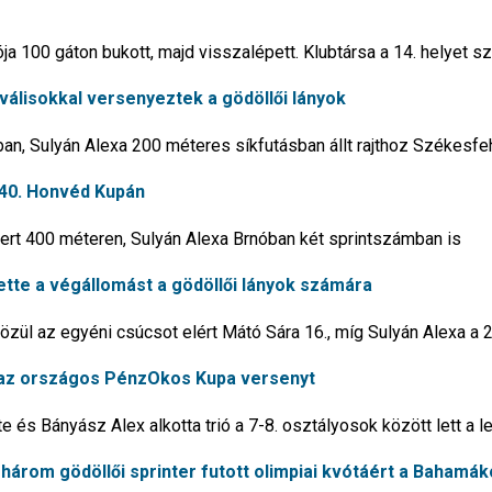
 100 gáton bukott, majd visszalépett. Klubtársa a 14. helyet s
riválisokkal versenyeztek a gödöllői lányok
an, Sulyán Alexa 200 méteres síkfutásban állt rajthoz Székesfe
a 40. Honvéd Kupán
ert 400 méteren, Sulyán Alexa Brnóban két sprintszámban is
ntette a végállomást a gödöllői lányok számára
zül az egyéni csúcsot elért Mátó Sára 16., míg Sulyán Alexa a 22
e az országos PénzOkos Kupa versenyt
 és Bányász Alex alkotta trió a 7-8. osztályosok között lett a l
: három gödöllői sprinter futott olimpiai kvótáért a Bahamá