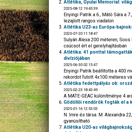
Atlétika, Gyulai Memorial: vil
2025-08-12 19:45:39
Enyingi Patrik a 6., Mátó Sára a 
lezajlott rangos viadalon
Atlétika U23-as Európa-bajnoks
2025-07-20 11:18:47
Sulyán Alexa 200 méteren, Soos 
csúcsot ért el gerelyhajításban
Atlétika: 41 ponttal támogattá
divíziójában
2025-06-30 02:15:47
Enyingi Patrik beállította a 400
rekordot futott 4x100 méteres vál
Atlétika fedettpályás ob: orsz
2025-02-23 18:43:49
A MATE-GEAC különítménye 4 aran
Gödöllői rendőrök fogták el a
2025-01-16 12:53:03
N. Imre és társa. M. Alexandra 2
gyanúsítható
Atlétika U20-as világbajnokság