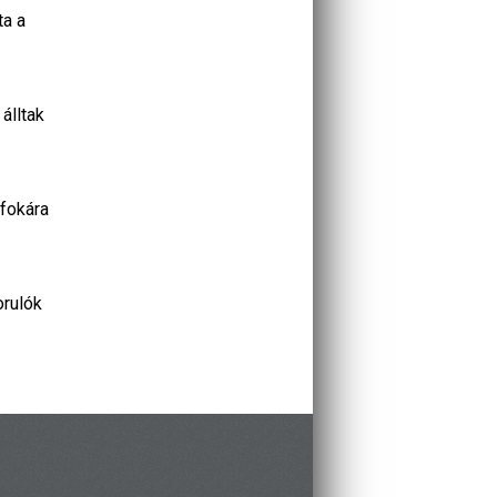
ta a
álltak
 fokára
orulók