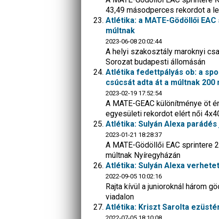
43,49 másodperces rekordot a le
Atlétika: a MATE-Gödöllői EAC 
múltnak
2023-06-08 20:02:44
A helyi szakosztály maroknyi csa
Sorozat budapesti állomásán
Atlétika fedettpályás ob: a sp
csúcsát adta át a múltnak 200
2023-02-19 17:52:54
A MATE-GEAC különítménye öt érm
egyesületi rekordot elért női 4x
Atlétika: Sulyán Alexa parádé
2023-01-21 18:28:37
A MATE-Gödöllői EAC sprintere 2
múltnak Nyíregyházán
Atlétika: Sulyán Alexa verhete
2022-09-05 10:02:16
Rajta kívül a junioroknál három g
viadalon
Atlétika: Kriszt Sarolta ezüst
2022-07-05 18:10:08