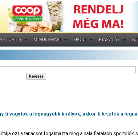
AKTUÁLIS
MINDENNAPI
SPORT
RIASZTÁS
KI
gy ti vagytok a legnagyobb királyok, akkor ti lesztek a legn
tája ezt a tanácsot fogalmazta meg a nála fiatalabb sportolók