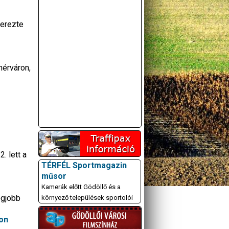
zerezte
hérváron,
A GÖDÖLLŐI ÉS
KÖRNYÉKBELI
KULTURÁLIS- ÉS
. lett a
SPORTPROGRAMOKAT
TÉRFÉL Sportmagazin
KÖZÖSSÉGI
műsor
OLDALUNKON TESSZÜK
Kamerák előtt Gödöllő és a
KÖZZÉ!
egjobb
környező települések sportolói
kon