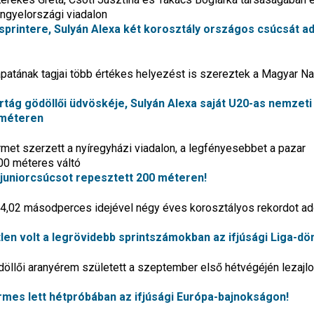
ngyelországi viadalon
sprintere, Sulyán Alexa két korosztály országos csúcsát ad
patának tagjai több értékes helyezést is szereztek a Magyar Na
ortág gödöllői üdvöskéje, Sulyán Alexa saját U20-as nemzeti
 méteren
et szerzett a nyíregyházi viadalon, a legfényesebbet a pazar
400 méteres váltó
s juniorcsúcsot repesztett 200 méteren!
4,02 másodperces idejével négy éves korosztályos rekordot ado
tlen volt a legrövidebb sprintszámokban az ifjúsági Liga-dö
ödöllői aranyérem született a szeptember első hétvégéjén lezajlo
érmes lett hétpróbában az ifjúsági Európa-bajnokságon!