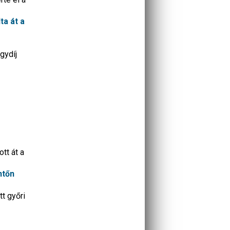
ta át a
gydíj
tt át a
ntőn
tt győri