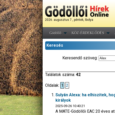
2026. augusztus 7., péntek, Ibolya
Gödöllő
KÖZ-ÉRDEKLŐDÉS
Keresés
Keresendő szöveg:
Találatok száma:
42
Oldalak:
1
2
Sulyán Alexa: ha elhiszitek, ho
királyok
2025-09-26 10:40:21
A MATE-Gödöllői EAC 20 éves atlé