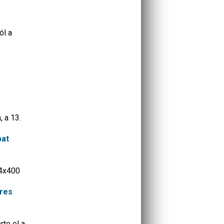
ól a
 a 13.
pat
 4x400
eres
te el a