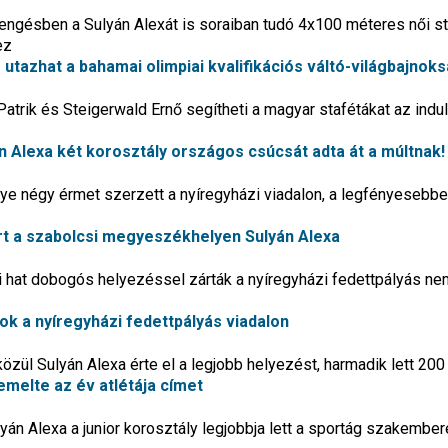
rsengésben a Sulyán Alexát is soraiban tudó 4x100 méteres női s
ez
r utazhat a bahamai olimpiai kvalifikációs váltó-világbajnok
Patrik és Steigerwald Ernő segítheti a magyar stafétákat az indul
án Alexa két korosztály országos csúcsát adta át a múltnak!
e négy érmet szerzett a nyíregyházi viadalon, a legfényesebbe
ert a szabolcsi megyeszékhelyen Sulyán Alexa
hat dobogós helyezéssel zárták a nyíregyházi fedettpályás n
sok a nyíregyházi fedettpályás viadalon
özül Sulyán Alexa érte el a legjobb helyezést, harmadik lett 20
demelte az év atlétája címet
ulyán Alexa a junior korosztály legjobbja lett a sportág szakembe