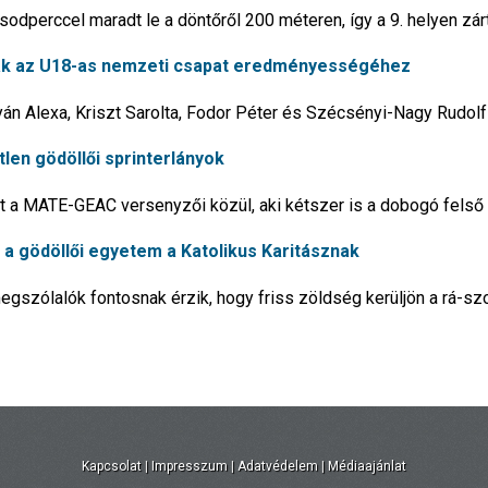
dperccel maradt le a döntőről 200 méteren, így a 9. helyen zár
ultak az U18-as nemzeti csapat eredményességéhez
n Alexa, Kriszt Sarolta, Fodor Péter és Szécsényi-Nagy Rudolf 
etlen gödöllői sprinterlányok
met a MATE-GEAC versenyzői közül, aki kétszer is a dobogó felső
a gödöllői egyetem a Katolikus Karitásznak
gszólalók fontosnak érzik, hogy friss zöldség kerüljön a rá-sz
Kapcsolat
|
Impresszum
|
Adatvédelem
|
Médiaajánlat