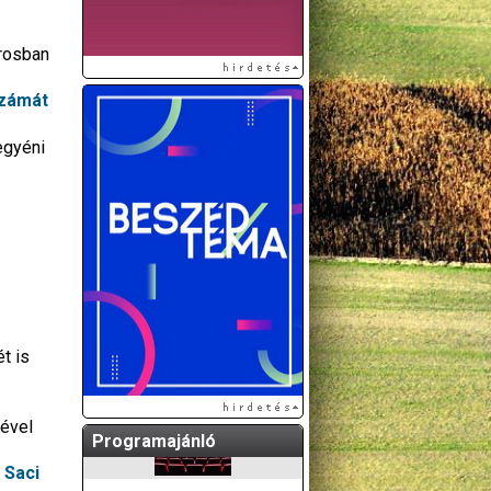
árosban
számát
egyéni
t is
sével
Programajánló
 Saci