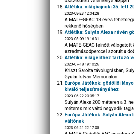
összesített véleménye alapján
Atlétika: világbajnoki 35. lett 
2023-08-23 12:04:28
A MATE-GEAC 18 éves tehetsége 
rekkenő hőségben
Atlétika: Sulyán Alexa révén g
2023-08-09 19:16:31
A MATE-GEAC felnőtt válogatott 
ezredmásodperccel szorult a do
Atlétika: világelithez tartozó
2023-07-18 19:10:26
Kriszt Sarolta távolugrásban, Sul
Gyulai István Memorialon
Európa Játékok: gödöllői lányo
kiváló teljesítményéhez
2023-06-22 20:05:17
Sulyán Alexa 200 méteren a 3. he
méteres mix váltó negyedik tagja
Európa Játékok: Sulyán Alexa 
váltónak
2023-06-21 22:17:05
A MATE-Gödöllői EAC sprintere Ke