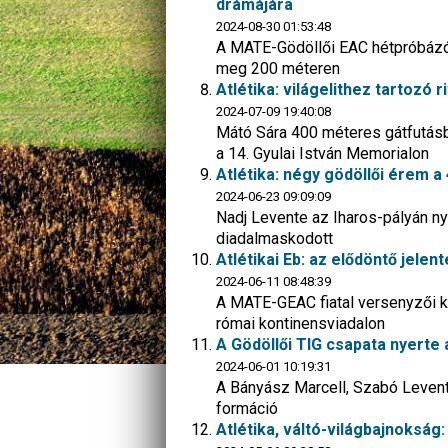
drámájára
2024-08-30 01:53:48
A MATE-Gödöllői EAC hétpróbázója
meg 200 méteren
Atlétika: világelithez tartozó 
2024-07-09 19:40:08
Mátó Sára 400 méteres gátfutásb
a 14. Gyulai István Memorialon
Atlétika: négy gödöllői érem 
2024-06-23 09:09:09
Nadj Levente az Iharos-pályán ny
diadalmaskodott
Atlétikai Eb: az elődöntő jele
2024-06-11 08:48:39
A MATE-GEAC fiatal versenyzői kö
római kontinensviadalon
A Gödöllői TIG csapata nyert
2024-06-01 10:19:31
A Bányász Marcell, Szabó Levente
formáció
Atlétika, váltó-világbajnokság