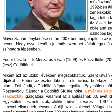
művésztanár
1992-ben áll
zeneiskoláb
tagja lett 
tíz évvel k
dixieland z
oszlopos tag
Művésztanári ténykedése során 2007-ben megalapította az is
néven. Négy évvel később jelentős szerepet vállalt egy más
színpadra lépésében.
Fodor László – dr. Mészáros István (1999) és Pécsi Ildikó (2
(lesz) Gödöllőnek.
Miként azt az utóbbi években megszokhattuk, Szent István
díjakat
is. Ebben az esztendőben – a felhívásra beérkezett 1
után – Tóth Judit, a Gödöllői Néptáncegyüttes Egyesület elnö
Rózsavölgyi Sándor, a Gödöllői SK alelnöke,
a nyár elején z
szakosztály
igazgatója, valamint az alapításának 30. évét i
Egyesülete lesznek azok, akikkel bővül a város – 1997-be
címével elismertek névsora. A díjhoz díszoklevél, Világfa-kis