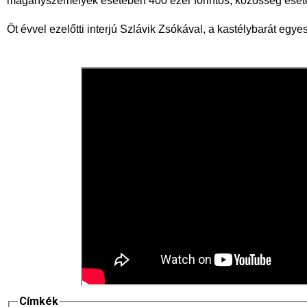
magányszemélyek esetében 400 ezer forintos, közösség eseté
Öt évvel ezelőtti interjú Szlávik Zsókával, a kastélybarát egye
Címkék