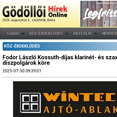
2026. augusztus 6., csütörtök, Berta
Gödöllő
KÖZ-ÉRDEKLŐDÉS
AKTUÁLIS
MINDEN
KÖZ-ÉRDEKLŐDÉS
Fodor László Kossuth-díjas klarinét- és sza
díszpolgárok köre
2025-07-30 09:39:01