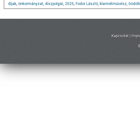
díjak
,
önkormányzat
,
díszpolgár
,
2025
,
Fodor László
,
klarinétművész
,
Gödöll
Kapcsolat
|
Imp
©