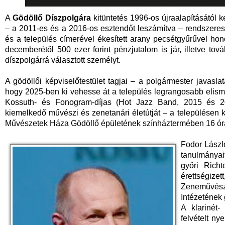
A
Gödöllő Díszpolgára
kitüntetés 1996-os újraalapításától
– a 2011-es és a 2016-os esztendőt leszámítva – rendszerese
és a település címerével ékesített arany pecsétgyűrűvel hono
decemberétől 500 ezer forint pénzjutalom is jár, illetve tov
díszpolgárrá választott személyt.
A gödöllői képviselőtestület tagjai – a polgármester javaslat
hogy 2025-ben ki vehesse át a település legrangosabb elism
Kossuth- és Fonogram-díjas (Hot Jazz Band, 2015 és 202
kiemelkedő művészi és zenetanári életútját – a településen k
Művészetek Háza Gödöllő épületének színháztermében 16 óra
Fodor Lászl
tanulmányai
győri Rich
érettségizet
Zeneművés
Intézetének 
A klarinét-
felvételt n