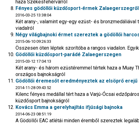
haza Székesfehérvárról
Fényes gödöllői küzdősport-érmek Zalaegerszegről
2016-03-25 13:38:04
Két arany-, valamint egy-egy ezüst- és bronzmedáliával 
viadalról
Négy világbajnoki érmet szereztek a gödöllői harc
2015-06-10 09:26:33
Összesen öten léptek szorítóba a rangos viadalon. Egyik
Gödöllői küzdősport-parádé Zalaegerszegen
2015-03-12 17:04:13
Két arany- és három ezüstéremmel tértek haza a Muay 
országos bajnokságról
Gödöllői éremesőt eredményeztek az elsöprő erejű
2014-11-28 09:43:52
Kilenc fényes medállal tért haza a Varjú-Ócsai edzőpáros 
küzdősport bajnokságról
Kovács Emma a gerelyhajítás ifjúsági bajnoka
2014-06-23 08:51:19
A Gödöllői EAC atlétái minden éremből szereztek legal