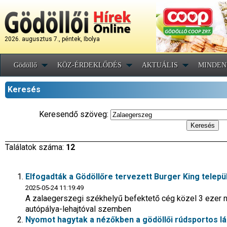
2026. augusztus 7., péntek, Ibolya
Gödöllő
KÖZ-ÉRDEKLŐDÉS
AKTUÁLIS
MINDEN
Keresés
Keresendő szöveg:
Találatok száma:
12
Elfogadták a Gödöllőre tervezett Burger King telep
2025-05-24 11:19:49
A zalaegerszegi székhelyű befektető cég közel 3 ezer 
autópálya-lehajtóval szemben
Nyomot hagytak a nézőkben a gödöllői rúdsportos l