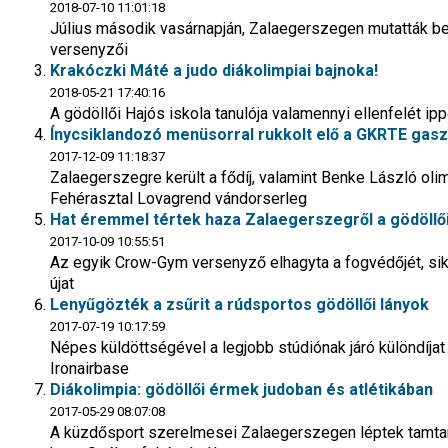
2018-07-10 11:01:18
Július második vasárnapján, Zalaegerszegen mutatták be
versenyzői
Krakóczki Máté a judo diákolimpiai bajnoka!
2018-05-21 17:40:16
A gödöllői Hajós iskola tanulója valamennyi ellenfelét i
Ínycsiklandozó menüsorral rukkolt elő a GKRTE gas
2017-12-09 11:18:37
Zalaegerszegre került a fődíj, valamint Benke László oli
Fehérasztal Lovagrend vándorserleg
Hat éremmel tértek haza Zalaegerszegről a gödöllő
2017-10-09 10:55:51
Az egyik Crow-Gym versenyző elhagyta a fogvédőjét, siká
újat
Lenyűgözték a zsűrit a rúdsportos gödöllői lányok
2017-07-19 10:17:59
Népes küldöttségével a legjobb stúdiónak járó különdíja
Ironairbase
Diákolimpia: gödöllői érmek judoban és atlétikában
2017-05-29 08:07:08
A küzdősport szerelmesei Zalaegerszegen léptek tamta