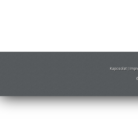
Kapcsolat
|
Imp
©