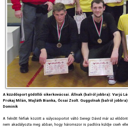
A küzdősport gödöllői sikerkovácsai. Állnak (balról jobbra): Varjú 
Prokaj Milán, Majláth Bianka, Ócsai Zsolt. Guggolnak (balról jobbra)
Dominik
A felnőtt férfiak között a súlycsoportot váltó Seregi Dávid már az előd
nem akadályozta meg abban, hogy háromszor is padlóra küldje cseh ellenf