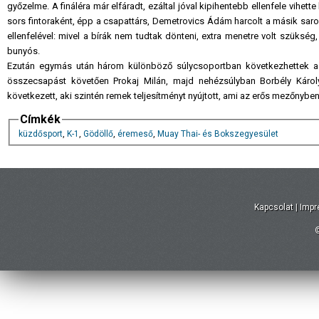
győzelme. A fináléra már elfáradt, ezáltal jóval kipihentebb ellenfele vihett
sors fintoraként, épp a csapattárs, Demetrovics Ádám
harcolt a másik sar
ellenfelével: mivel a bírák nem tudtak dönteni, extra menetre volt szüksé
bunyós.
Ezután egymás után három különböző súlycsoportban következhettek a
összecsapást követően Prokaj Milán, majd nehézsúlyban Borbély Káro
következett, aki szintén remek teljesítményt nyújtott, ami az erős mezőnyb
Címkék
küzdősport
,
K-1
,
Gödöllő
,
éremeső
,
Muay Thai- és Bokszegyesület
Kapcsolat
|
Imp
©