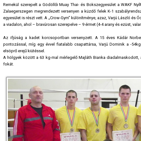
Remekül szerepelt a Gödöllői Muay Thai- és Bokszegyesület a WAKF Nyí
Zalaegerszegen megrendezett versenyen a küzdő felek K-1 szabályrendsz
egyesület is részt vett. A „Crow-Gym” különítménye, azaz, Varjú László
és Óc
a viadalon, ahol – bravúrosan szerepelve – 9 érmet (4-4 arany és ezüst, vala
Az ifjúság a kadet korcsoportban versenyzett. A 15 éves Kádár Norbe
pontozással, míg egy évvel fiatalabb csapattársa, Varjú Dominik
a ­-54k
elsöprő erejű kiütéssel.
A hölgyek között a 63 kg-mal mérlegelő Majláth Bianka
diadalmaskodott, a
fokát.