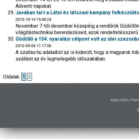
Adventi-napokat
Javában tart a Látni és látszani kampány felkészülé
2013-10-14 15:40:24
November 7-től december közepéig a rendőrök Gödöllőn i
világítástechnikai berendezéseit, azok rendeltetésszerű
Gödöllő a 154. nyaralási célpont volt az idei szezonb
2013-09-06 11:17:06
A szallas.hu adataiból az is kiderült, hogy a magyarok tö
szállást az év legmelegebb időszakában
Oldalak:
1
2
Kapcsolat
|
Imp
©