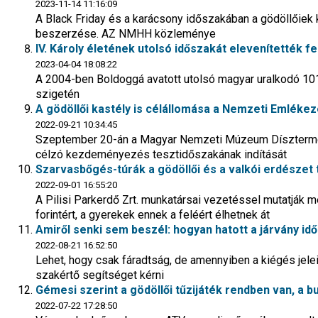
2023-11-14 11:16:09
A Black Friday és a karácsony időszakában a gödöllőiek
beszerzése. AZ NMHH közleménye
IV. Károly életének utolsó időszakát elevenítették fe
2023-04-04 18:08:22
A 2004-ben Boldoggá avatott utolsó magyar uralkodó 101 
szigetén
A gödöllői kastély is célállomása a Nemzeti Emlék
2022-09-21 10:34:45
Szeptember 20-án a Magyar Nemzeti Múzeum Díszterméb
célzó kezdeményezés tesztidőszakának indítását
Szarvasbőgés-túrák a gödöllői és a valkói erdészet 
2022-09-01 16:55:20
A Pilisi Parkerdő Zrt. munkatársai vezetéssel mutatják m
forintért, a gyerekek ennek a feléért élhetnek át
Amiről senki sem beszél: hogyan hatott a járvány i
2022-08-21 16:52:50
Lehet, hogy csak fáradtság, de amennyiben a kiégés jele
szakértő segítséget kérni
Gémesi szerint a gödöllői tűzijáték rendben van, a b
2022-07-22 17:28:50