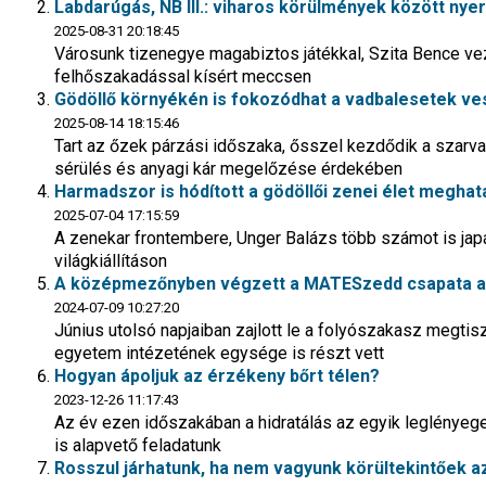
Labdarúgás, NB III.: viharos körülmények között nyer
2025-08-31 20:18:45
Városunk tizenegye magabiztos játékkal, Szita Bence vezé
felhőszakadással kísért meccsen
Gödöllő környékén is fokozódhat a vadbalesetek ve
2025-08-14 18:15:46
Tart az őzek párzási időszaka, ősszel kezdődik a szar
sérülés és anyagi kár megelőzése érdekében
Harmadszor is hódított a gödöllői zenei élet megha
2025-07-04 17:15:59
A zenekar frontembere, Unger Balázs több számot is jap
világkiállításon
A középmezőnyben végzett a MATESzedd csapata az 
2024-07-09 10:27:20
Június utolsó napjaiban zajlott le a folyószakasz megtisz
egyetem intézetének egysége is részt vett
Hogyan ápoljuk az érzékeny bőrt télen?
2023-12-26 11:17:43
Az év ezen időszakában a hidratálás az egyik leglényeg
is alapvető feladatunk
Rosszul járhatunk, ha nem vagyunk körültekintőek az