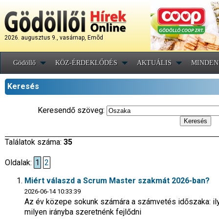
2026. augusztus 9., vasárnap, Emõd
Gödöllő
KÖZ-ÉRDEKLŐDÉS
AKTUÁLIS
MINDEN
Keresés
Keresendő szöveg:
Találatok száma:
35
Oldalak:
1
2
Miért válaszd a Scrum Master szakmát 2026-ban?
2026-06-14 10:33:39
Az év közepe sokunk számára a számvetés időszaka: ilyen
milyen irányba szeretnénk fejlődni