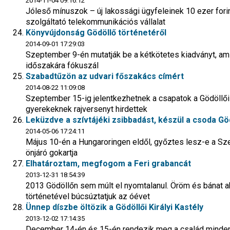
2014-11-04 09:16:12
Jóleső mínuszok – új lakossági ügyfeleinek 10 ezer forint
szolgáltató telekommunikációs vállalat
Könyvújdonság Gödöllő történetéről
2014-09-01 17:29:03
Szeptember 9-én mutatják be a kétkötetes kiadványt, ami 
időszakára fókuszál
Szabadtűzön az udvari főszakács címért
2014-08-22 11:09:08
Szeptember 15-ig jelentkezhetnek a csapatok a Gödöllői 
gyerekeknek rajversenyt hirdettek
Leküzdve a szívtájéki zsibbadást, készül a csoda Gö
2014-05-06 17:24:11
Május 10-én a Hungaroringen eldől, győztes lesz-e a Sz
önjáró gokartja
Elhatároztam, megfogom a Feri grabancát
2013-12-31 18:54:39
2013 Gödöllőn sem múlt el nyomtalanul. Öröm és bánat a
történetével búcsúztatjuk az óévet
Ünnep díszbe öltözik a Gödöllői Királyi Kastély
2013-12-02 17:14:35
December 14-én és 15-én rendezik meg a család minden