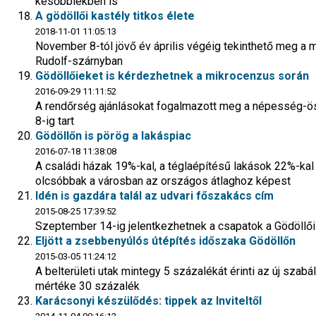
későbbiekben is
A gödöllői kastély titkos élete
2018-11-01 11:05:13
November 8-tól jövő év április végéig tekinthető meg a 
Rudolf-szárnyban
Gödöllőieket is kérdezhetnek a mikrocenzus során
2016-09-29 11:11:52
A rendőrség ajánlásokat fogalmazott meg a népesség-ös
8-ig tart
Gödöllőn is pörög a lakáspiac
2016-07-18 11:38:08
A családi házak 19%-kal, a téglaépítésű lakások 22%-kal
olcsóbbak a városban az országos átlaghoz képest
Idén is gazdára talál az udvari főszakács cím
2015-08-25 17:39:52
Szeptember 14-ig jelentkezhetnek a csapatok a Gödöllői
Eljött a zsebbenyúlós útépítés időszaka Gödöllőn
2015-03-05 11:24:12
A belterületi utak mintegy 5 százalékát érinti az új szab
mértéke 30 százalék
Karácsonyi készülődés: tippek az Inviteltől