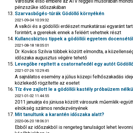
Városunk első embere az ATV reggeli műsorában mondta 
pénzszűke időszakában
Szarvasbőgés-túrák Gödöllő környékén
2021-09-04 10:39:32
A valkói és a gödöllői erdészet munkatársai egyaránt tart
forintért, a gyerekek ennek a feléért vehetnek részt
Kullancsbiztos tippek a gödöllői egyetem docensétő
2021-08-18 18:05:01
Dr. Kovács Szilvia többek között elmondta, a közellens
időszaka augusztus végére tehető
Levegőbe repített a csatornafedél egy autót Gödöll
2021-07-26 10:29:45
A sajnálatos esemény a július közepi felhőszakadás idején
közlekedő rögzítette az esetet
Tíz éve zajlott le a gödöllői kastély próbaüzem nélkü
2021-01-02 11:44:55
2011 januárja és júniusa között városunk műemlék-együtt
elnökség számos rendezvényének
Mit tanultunk a karantén időszaka alatt?
2020-06-20 18:06:31
Ebből az időszakból is rengeteg tanulságot lehet levonni