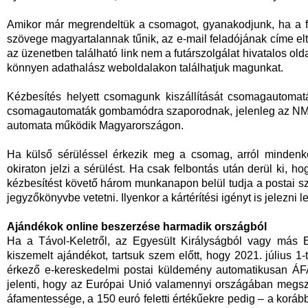
Amikor már megrendeltük a csomagot, gyanakodjunk, ha a f
szövege magyartalannak tűnik, az e-mail feladójának címe elté
az üzenetben található link nem a futárszolgálat hivatalos old
könnyen adathalász weboldalakon találhatjuk magunkat.
Kézbesítés helyett csomagunk kiszállítását csomagautomat
csomagautomaták gombamódra szaporodnak, jelenleg az NMHH
automata működik Magyarországon.
Ha külső sérüléssel érkezik meg a csomag, arról mindenkép
okiraton jelzi a sérülést. Ha csak felbontás után derül ki, h
kézbesítést követő három munkanapon belül tudja a postai szol
jegyzőkönyvbe vetetni. Ilyenkor a kártérítési igényt is jelezni l
Ajándékok online beszerzése harmadik országból
Ha a Távol-Keletről, az Egyesült Királyságból vagy más E
kiszemelt ajándékot, tartsuk szem előtt, hogy 2021. július 
érkező e-kereskedelmi postai küldemény automatikusan ÁFA-
jelenti, hogy az Európai Unió valamennyi országában megszűn
áfamentessége, a 150 euró feletti értékűekre pedig – a korább