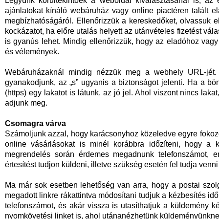
Legyünk körültekintőek a weboldal kiválasztásánál is, az
ajánlatokat kínáló webáruház vagy online piactéren talált 
megbízhatóságáról. Ellenőrizzük a kereskedőket, olvassuk e
kockázatot, ha előre utalás helyett az utánvételes fizetést válas
is gyanús lehet. Mindig ellenőrizzük, hogy az eladóhoz vag
és vélemények.
Webáruházaknál mindig nézzük meg a webhely URL-jét. Ha h
gyanakodjunk, az „s” ugyanis a biztonságot jelenti. Ha a 
(https) egy lakatot is látunk, az jó jel. Ahol viszont nincs laka
adjunk meg.
Csomagra várva
Számoljunk azzal, hogy karácsonyhoz közeledve egyre fokoz
online vásárlásokat is minél korábbra időzíteni, hogy a 
megrendelés során érdemes megadnunk telefonszámot, emai
értesítést tudjon küldeni, illetve szükség esetén fel tudja venn
Ma már sok esetben lehetőség van arra, hogy a postai szolgá
megadott linkre rákattintva módosítani tudjuk a kézbesítés időpo
telefonszámot, és akár vissza is utasíthatjuk a küldemény ké
nyomkövetési linket is, ahol utánanézhetünk küldeményünkne