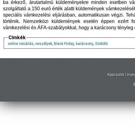
ba érkező, árutartalmú küldeményekre minden esetben vámá
szolgáltató a 150 euró érték alatti küldemények vámkezelését,
speciális vámkezelési eljárásban, automatikusan végzi. Teh
történik. Nemzetközi küldemények esetén éppen ezért fo
vámkezelési és ÁFA-szabályokkal, hogy a karácsony tényleg g
Címkék
online vásárlás
,
veszélyek
,
Black Friday
,
karácsony
,
Gödöllő
Kapcsolat
|
Imp
©