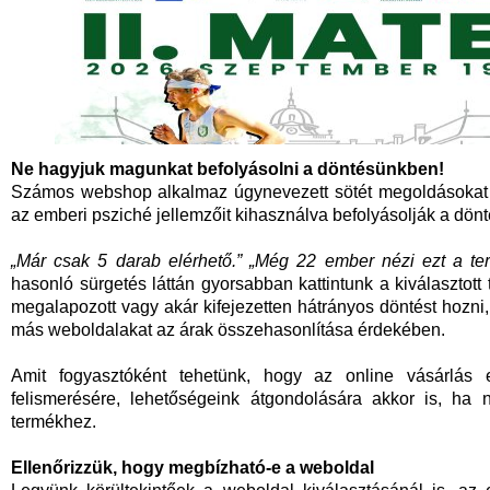
Ne hagyjuk magunkat befolyásolni a döntésünkben!
Számos webshop alkalmaz úgynevezett sötét megoldásokat (d
az emberi psziché jellemzőit kihasználva
befolyásolják a dönt
„Már csak 5 darab elérhető.” „Még 22 ember nézi ezt a te
hasonló sürgetés láttán gyorsabban kattintunk a kiválaszto
megalapozott vagy akár kifejezetten hátrányos döntést hoz
más weboldalakat az árak összehasonlítása érdekében.
Amit fogyasztóként tehetünk, hogy az online vásárlás 
felismerésére, lehetőségeink átgondolására akkor is, ha 
termékhez.
Ellenőrizzük, hogy megbízható-e a weboldal