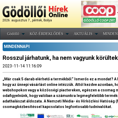
2026. augusztus 7., péntek, Ibolya
Gödöllő
KÖZ-ÉRDEKLŐDÉS
AKTUÁLIS
MINDEN
MINDENNAPI
Rosszul járhatunk, ha nem vagyunk körülteki
2023-11-14 11:16:09
„Már csak 5 darab elérhető a termékből.” Ismerős ez a mondat? 
hogy az ünnepi vásárlást online intézzük. Attól kezdve azonban, 
webshopokon vagy a közösségi piactereken, egészen a csomag 
odafigyelnünk, hogy valóban a számunkra legmegfelelőbb terméke
adathalászat áldozata. A Nemzeti Média- és Hírközlési Hatóság (
csomagkézbesítéssel kapcsolatos legfontosabb tudnivalókat.