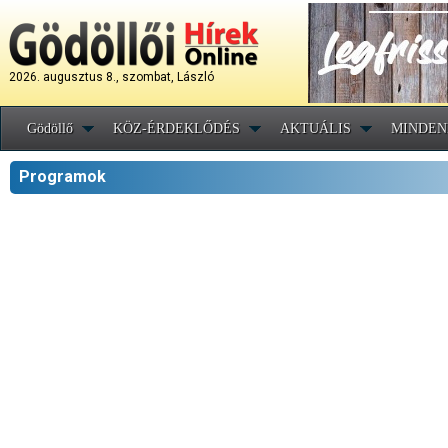
2026. augusztus 8., szombat, László
Gödöllő
KÖZ-ÉRDEKLŐDÉS
AKTUÁLIS
MINDEN
Programok