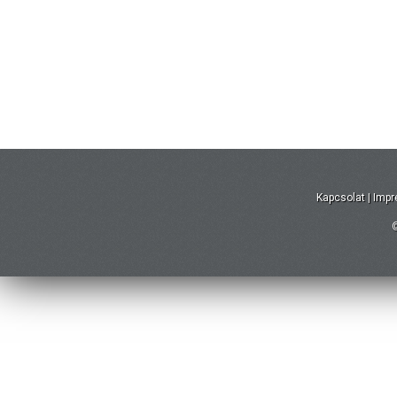
Kapcsolat
|
Imp
©