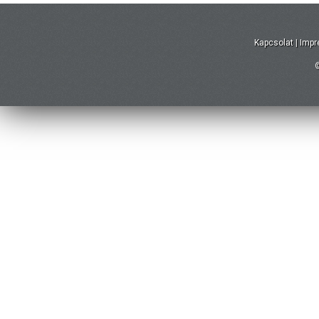
Kapcsolat
|
Imp
©