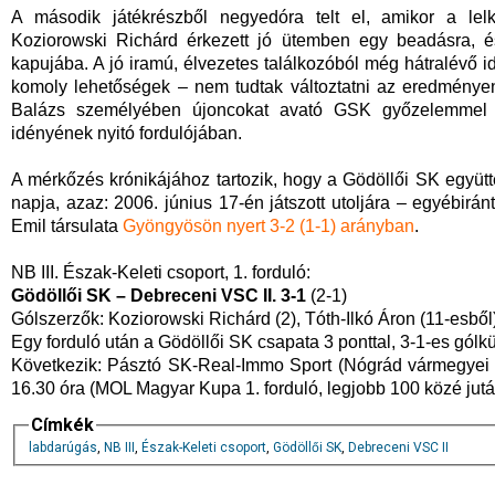
A második játékrészből negyedóra telt el, amikor a lelk
Koziorowski Richárd érkezett jó ütemben egy beadásra, és 
kapujába. A jó iramú, élvezetes találkozóból még hátralévő i
komoly lehetőségek – nem tudtak változtatni az eredmény
Balázs személyében újoncokat avató GSK győzelemmel te
idényének nyitó fordulójában.
A mérkőzés krónikájához tartozik, hogy a Gödöllői SK együt
napja, azaz: 2006. június 17-én játszott utoljára – egyébirán
Emil társulata
Gyöngyösön nyert 3-2 (1-1) arányban
.
NB III. Észak-Keleti csoport, 1. forduló:
Gödöllői SK – Debreceni VSC II. 3-1
(2-1)
Gólszerzők: Koziorowski Richárd (2), Tóth-Ilkó Áron (11-esből)
Egy forduló után a Gödöllői SK csapata 3 ponttal, 3-1-es gól
Következik: Pásztó SK-Real-Immo Sport (Nógrád vármegyei I
16.30 óra (MOL Magyar Kupa 1. forduló, legjobb 100 közé jutás
Címkék
labdarúgás
,
NB III
,
Észak-Keleti csoport
,
Gödöllői SK
,
Debreceni VSC II