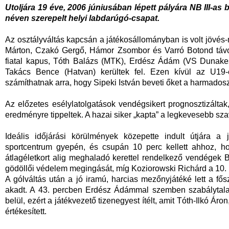
Utoljára 19 éve, 2006 júniusában lépett pályára NB III-as
néven szerepelt helyi labdarúgó-csapat.
Az osztályváltás kapcsán a játékosállományban is volt jövés
Márton, Czakó Gergő, Hámor Zsombor és Varró Botond távoz
fiatal kapus, Tóth Balázs (MTK), Erdész Ádám (VS Dunakes
Takács Bence (Hatvan) kerültek fel. Ezen kívül az U19-e
számíthatnak arra, hogy Sipeki István beveti őket a harmados
Az előzetes esélylatolgatások vendégsikert prognosztizáltak
eredményre tippeltek. A hazai siker „kapta” a legkevesebb sz
Ideális időjárási körülmények közepette indult útjára a
sportcentrum gyepén, és csupán 10 perc kellett ahhoz, h
átlagéletkort alig meghaladó kerettel rendelkező vendégek 
gödöllői védelem megingását, míg Koziorowski Richárd a 10. p
A gólváltás után a jó iramú, harcias mezőnyjátéké lett a f
akadt. A 43. percben Erdész Ádámmal szemben szabálytalan
belül, ezért a játékvezető tizenegyest ítélt, amit Tóth-Ilkó Á
értékesített.