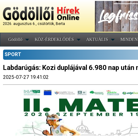
2026. augusztus 6., csütörtök, Berta
Gödöllő
KÖZ-ÉRDEKLŐDÉS
AKTUÁLIS
MINDEN
SPORT
Labdarúgás: Kozi duplájával 6.980 nap után 
2025-07-27 19:41:02