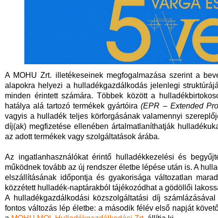
A MOHU Zrt. illetékeseinek megfogalmazása szerint a beve
alapokra helyezi a hulladékgazdálkodás jelenlegi struktúrájá
minden érintett számára. Többek között a hulladékbirtokoso
hatálya alá tartozó termékek gyártóira
(
EPR – Extended Prod
vagyis a hulladék teljes körforgásának valamennyi szereplőjé
díj(ak) megfizetése ellenében ártalmatlaníthatják hulladék
az adott termékek vagy szolgáltatások árába.
Az ingatlanhasználókat érintő hulladékkezelési és begyűj
működnek tovább az új rendszer életbe lépése után is. A hull
elszállításának időpontja és gyakorisága változatlan marad
közzétett hulladék-naptárakból tájékozódhat a gödöllői lakoss
A hulladékgazdálkodási közszolgáltatási díj számlázásával 
fontos változás lép életbe: a második félév első napját köve