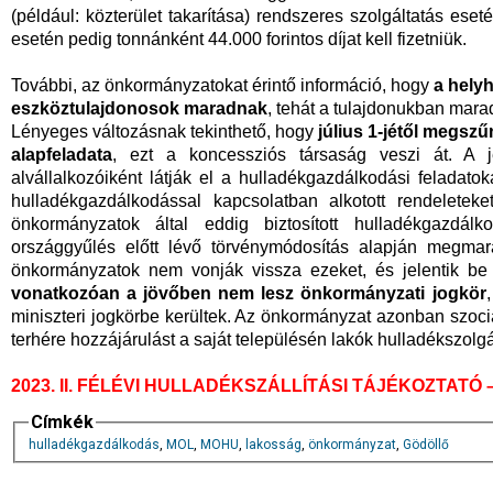
(például: közterület takarítása) rendszeres szolgáltatás eset
esetén pedig tonnánként 44.000 forintos díjat kell fizetniük.
További, az önkormányzatokat érintő információ, hogy
a hely
eszköztulajdonosok maradnak
, tehát a tulajdonukban mar
Lényeges változásnak tekinthető, hogy
július 1-jétől megs
alapfeladata
, ezt a koncessziós társaság veszi át. A 
alvállalkozóiként látják el a hulladékgazdálkodási feladat
hulladékgazdálkodással kapcsolatban alkotott rendeleteke
önkormányzatok által eddig biztosított hulladékgazdá
országgyűlés előtt lévő törvénymódosítás alapján megmar
önkormányzatok nem vonják vissza ezeket, és jelentik be
vonatkozóan a jövőben nem lesz önkormányzati jogkör
miniszteri jogkörbe kerültek. Az önkormányzat azonban szociál
terhére hozzájárulást a saját településén lakók hulladékszolgá
2023. II. FÉLÉVI HULLADÉKSZÁLLÍTÁSI TÁJÉKOZTATÓ
Címkék
hulladékgazdálkodás
,
MOL
,
MOHU
,
lakosság
,
önkormányzat
,
Gödöllő