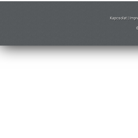
Kapcsolat
|
Imp
©