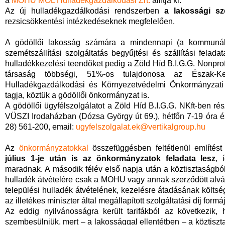
a
MOHU MOL Hulladékgazdálkodási Zrt.
állítja ki.
Az új hulladékgazdálkodási rendszerben
a lakossági sz
rezsicsökkentési intézkedéseknek megfelelően.
A gödöllői lakosság számára a mindennapi (a kommunális 
szemétszállítási szolgáltatás begyűjtési és szállítási felad
hulladékkezelési teendőket pedig a Zöld Híd B.I.G.G. Nonprofi
társaság többségi, 51%-os tulajdonosa az Észak-
Hulladékgazdálkodási és Környezetvédelmi Önkormányzati 
tagja, köztük a gödöllői önkormányzat is.
A gödöllői ügyfélszolgálatot a Zöld Híd B.I.G.G. NKft-ben ré
VÜSZI Irodaházban (Dózsa György út 69.), hétfőn 7-19 óra és
28) 561-200, email:
ugyfelszolgalat.ek@vertikalgroup.hu
Az
önkormányzatokkal
összefüggésben feltétlenül említés
július 1-je után is az önkormányzatok feladata lesz
, 
maradnak. A második félév első napja után a köztisztaságbó
hulladék átvételére csak a MOHU vagy annak szerződött alvál
települési hulladék átvételének, kezelésre átadásának költsé
az illetékes miniszter által megállapított szolgáltatási díj fo
Az eddig nyilvánosságra került tarifákból az következik,
szembesülniük, mert – a lakossággal ellentétben – a köztiszt