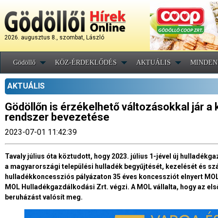
2026. augusztus 8., szombat, László
Gödöllő
KÖZ-ÉRDEKLŐDÉS
AKTUÁLIS
MINDEN
AKTUÁLIS
Gödöllőn is érzékelhető változásokkal jár 
rendszer bevezetése
2023-07-01 11:42:39
Tavaly július óta köztudott, hogy 2023. július 1-jével új hulladé
a magyarországi települési hulladék begyűjtését, kezelését és szá
hulladékkoncessziós pályázaton 35 éves koncessziót elnyert MO
MOL Hulladékgazdálkodási Zrt. végzi. A MOL vállalta, hogy az első
beruházást valósít meg.