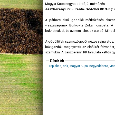
Magyar Kupa negyeddöntő, 2. mérkőzés:
Jászberényi RK – Penta-Gödöllői RC 3-0
(19
A párharc első, gödöllői mérkőzésén elszen
visszavágónak Borkovits Zoltán csapata. A 
bukhatnak el, és az nem lehet az utolsó. Mind
A gödöllőiek szemszögéből nézve sajnálatos, 
házigazdák megnyerték az első két felvonást,
számukra. A Jászberényi RK társulata kettős g
Címkék
röplabda
,
nők
,
Magyar Kupa
,
negyeddöntő
,
vis