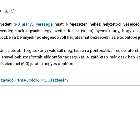
, 18, 15)
vedett
3-0 arányú veresége
miatt kifejezetten nehéz helyzetből veselked
vendégeknek ugyanis négy szettet kellett (volna) nyerniük úgy, hogy cs
eközben a berényieknek elegendő volt két játszmát bezsebelni az elődöntőbe j
de az utóbbi forgatókönyv valósult meg, hiszen a pontosabban és célratörőb
 amivel bebiztosították elődöntős tagságukat. A záró etap már csak hab vol
yőzelemmel (6-0) jutott a négyes döntőbe.
szavágó
,
Penta-Gödöllői RC
,
Jászberény