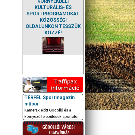
KÖRNYÉKBELI
KULTURÁLIS- ÉS
SPORTPROGRAMOKAT
KÖZÖSSÉGI
OLDALUNKON TESSZÜK
KÖZZÉ!
TÉRFÉL Sportmagazin
műsor
Kamerák előtt Gödöllő és a
környező települések sportolói