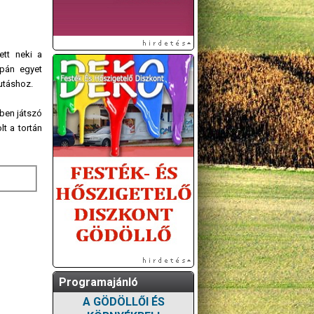
ett neki a
upán egyet
utáshoz.
ben játszó
t a tortán
Programajánló
A GÖDÖLLŐI ÉS