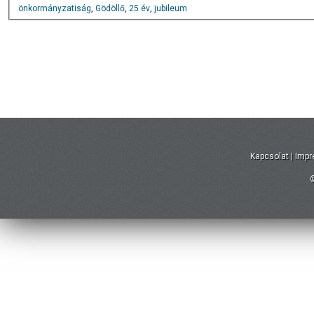
önkormányzatiság
,
Gödöllő
,
25 év
,
jubileum
Kapcsolat
|
Imp
©