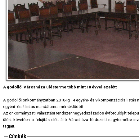
A gödöllői Városháza ülésterme több mint 10 évvel ezelőtt
A gödöllői önkormányzatban 2010-ig 14 egyéni- és 9 kompenzációs listás m
egyéni- és 4 listás mandátumra mérséklődött.
Az önkormányzati választási rendszer negyedszázados évfordulóját települé
ülést követően a felújítás előtt álló Városháza földszinti nagytermébe inv
tagjait.
Címkék