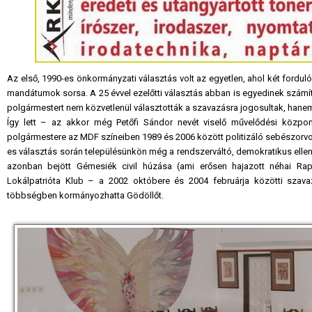
Az első, 1990-es önkormányzati választás volt az egyetlen, ahol két fordul
mandátumok sorsa. A 25 évvel ezelőtti választás abban is egyedinek számít
polgármestert nem közvetlenül választották a szavazásra jogosultak, hanem a
Így lett – az akkor még Petőfi Sándor nevét viselő művelődési közpo
polgármestere az MDF színeiben 1989 és 2006 között politizáló sebészorvos,
es választás során településünkön még a rendszerváltó, demokratikus ellenzé
azonban bejött Gémesiék civil húzása (ami erősen hajazott néhai Rap
Lokálpatrióta Klub – a 2002 októbere és 2004 februárja közötti szav
többségben kormányozhatta Gödöllőt.