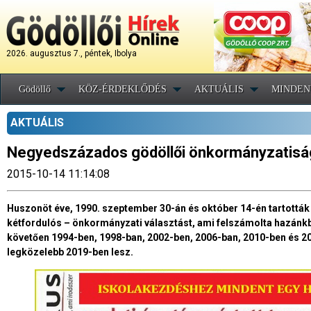
2026. augusztus 7., péntek, Ibolya
Gödöllő
KÖZ-ÉRDEKLŐDÉS
AKTUÁLIS
MINDEN
AKTUÁLIS
Negyedszázados gödöllői önkormányzatisá
2015-10-14 11:14:08
Huszonöt éve, 1990. szeptember 30-án és október 14-én tartott
kétfordulós – önkormányzati választást, ami felszámolta hazánkb
követően 1994-ben, 1998-ban, 2002-ben, 2006-ban, 2010-ben és 20
legközelebb 2019-ben lesz.