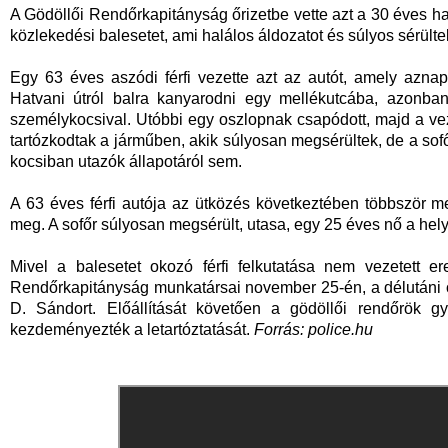
A Gödöllői Rendőrkapitányság őrizetbe vette azt a 30 éves ha
közlekedési balesetet, ami halálos áldozatot és súlyos sérültek
Egy 63 éves aszódi férfi vezette azt az autót, amely azna
Hatvani útról balra kanyarodni egy mellékutcába, azonba
személykocsival. Utóbbi egy oszlopnak csapódott, majd a vezet
tartózkodtak a járműben, akik súlyosan megsérültek, de a sof
kocsiban utazók állapotáról sem.
A 63 éves férfi autója az ütközés következtében többször meg
meg. A sofőr súlyosan megsérült, utasa, egy 25 éves nő a helys
Mivel a balesetet okozó férfi felkutatása nem vezetett 
Rendőrkapitányság munkatársai november 25-én, a délutáni 
D. Sándort. Előállítását követően a gödöllői rendőrök gya
kezdeményezték a letartóztatását.
Forrás: police.hu