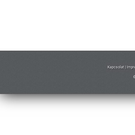
Kapcsolat
|
Imp
©