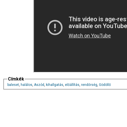
Címkék
baleset
,
halálos
,
Aszód
,
kihallgatás
,
előállítás
,
rendőrség
,
Gödöllő