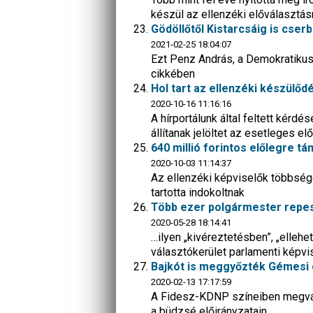
készül az ellenzéki előválasztás
Gödöllőtől Kistarcsáig is cse
2021-02-25 18:04:07
Ezt Penz András, a Demokratikus K
cikkében
Hol tart az ellenzéki készülőd
2020-10-16 11:16:16
A hírportálunk által feltett kérdé
állítanak jelöltet az esetleges el
640 millió forintos előlegre 
2020-10-03 11:14:37
Az ellenzéki képviselők többség
tartotta indokoltnak
Több ezer polgármester repes
2020-05-28 18:14:41
…ilyen „kivéreztetésben”, „ellehe
választókerület parlamenti képvi
Bajkót is meggyőzték Gémesi é
2020-02-13 17:17:59
A Fidesz-KDNP színeiben megvála
a büdzsé előirányzatain