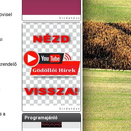
pvisel
si
krendelő
a
s a
Programajánló