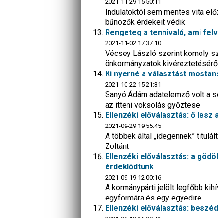
2021-11-29 15:50:11
Indulatoktól sem mentes vita elő
bűnözők érdekeit védik
Rengeteg a tennivaló, ami felv
2021-11-02 17:37:10
Vécsey László szerint komoly sz
önkormányzatok kivéreztetéséről
Ki nyerné a választást mostan
2021-10-22 15:21:31
Sanyó Ádám adatelemző volt a seg
az itteni voksolás győztese
Ellenzéki előválasztás: ő lesz 
2021-09-29 19:55:45
A többek által „idegennek” titulá
Zoltánt
Ellenzéki előválasztás: a gödöll
érdeklődtünk
2021-09-19 12:00:16
A kormánypárti jelölt legfőbb ki
egyformára és egy egyedire
Ellenzéki előválasztás: beszé