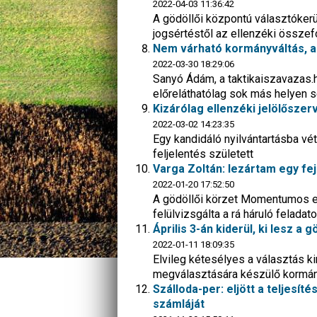
2022-04-03 11:36:42
A gödöllői központú választókerül
jogsértéstől az ellenzéki összefo
Nem várható kormányváltás, am
2022-03-30 18:29:06
Sanyó Ádám, a taktikaiszavazas.hu
előreláthatólag sok más helyen 
Kizárólag ellenzéki jelölőszer
2022-03-02 14:23:35
Egy kandidáló nyilvántartásba vét
feljelentés született
Varga Zoltán: lezártam egy fe
2022-01-20 17:52:50
A gödöllői körzet Momentumos előv
felülvizsgálta a rá háruló feladat
Április 3-án kiderül, ki lesz a
2022-01-11 18:09:35
Elvileg kétesélyes a választás ki
megválasztására készülő kormán
Szálloda-per: eljött a teljesíté
számláját