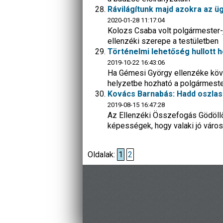
Rávilágítunk majd azokra az üg
2020-01-28 11:17:04
Kolozs Csaba volt polgármester-j
ellenzéki szerepe a testületben
Történelmi lehetőség hullott h
2019-10-22 16:43:06
Ha Gémesi György ellenzéke köv
helyzetbe hozható a polgármest
Kovács Barnabás: Hadd oszlass
2019-08-15 16:47:28
Az Ellenzéki Összefogás Gödöllő
képességek, hogy valaki jó város
Oldalak:
1
2