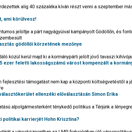
dezettek alig 40 százaléka kíván részt venni a szeptember má
, ami körülvesz!
umos jelöltje a párt nagyágyúival kampányolt Gödöllőn, és font
szembesült
lasztás gödöllői körzetének mezőnye
ló közül kerül majd ki a kormánypárti jelölt jövő tavaszi kihívója
5 ezer feletti lakosságszámú várost kompenzált a kormány
 fejlesztési támogatást nem kap a központi költségvetéstől a j
re
ői választókerület ellenzéki előválasztásán Simon Erika
tású alpolgármesterként ténykedő politikus a Térjünk a lényegre
i politikai karrierjét Hohn Krisztina?
odáját a városközpontban az LMP frakciójában ülő várospolitikus,