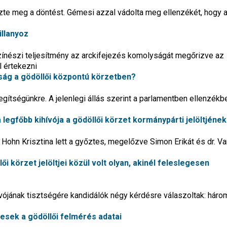
zte meg a döntést. Gémesi azzal vádolta meg ellenzékét, hogy 
illanyoz
ínészi teljesítmény az arckifejezés komolyságát megőrizve az
 értekezni
ság a gödöllői központú körzetben?
ítségünkre. A jelenlegi állás szerint a parlamentben ellenzékb
a legfőbb kihívója a gödöllői körzet kormánypárti jelöltjének
lt Hohn Krisztina lett a győztes, megelőzve Simon Erikát és dr. V
ői körzet jelöltjei közül volt olyan, akinél feleslegesen
hívójának tisztségére kandidálók négy kérdésre válaszoltak: háro
desek a gödöllői felmérés adatai