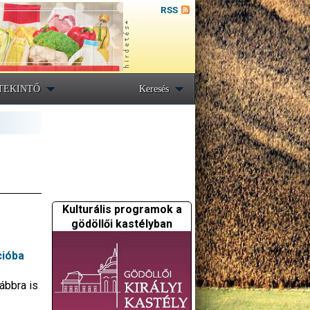
RSS
TEKINTŐ
Keresés
Kulturális programok a
gödöllői kastélyban
cióba
ábbra is