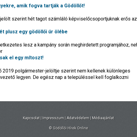
yekre, amik fogva tartják a Gödöllőt!
elölt szerint hét tagot számláló képviselőcsoportjuknak erős az
ét plusz egy gödöllői úr ölébe
etkezetes lesz a kampány során meghirdetett programjához, n
er
ak el egy mítoszt!
 2019 polgármester-jelöltje szerint nem kellenek különleges
vezető legyen. De egész nap a településsel kell foglalkozni
Kapcsolat
|
Impresszum
|
Adatvédelem
|
Médiaajánlat
© Gödöllői Hírek Online