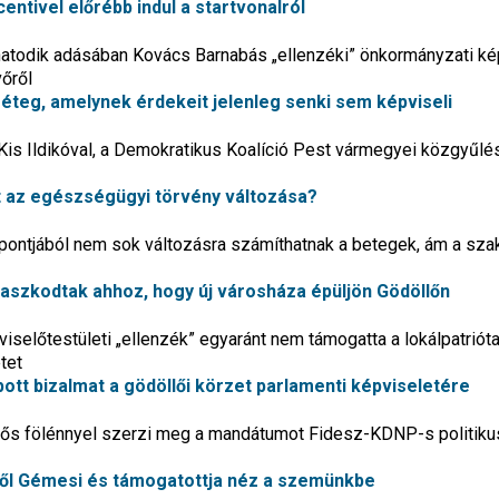
centivel előrébb indul a startvonalról
odik adásában Kovács Barnabás „ellenzéki” önkormányzati ké
vőről
réteg, amelynek érdekeit jelenleg senki sem képviseli
 Kis Ildikóval, a Demokratikus Koalíció Pest vármegyei közgyűlé
et az egészségügyi törvény változása?
mpontjából nem sok változásra számíthatnak a betegek, ám a sza
aszkodtak ahhoz, hogy új városháza épüljön Gödöllőn
viselőtestületi „ellenzék” egyaránt nem támogatta a lokálpatriót
tet
tt bizalmat a gödöllői körzet parlamenti képviseletére
ntős fölénnyel szerzi meg a mandátumot Fidesz-KDNP-s politiku
iről Gémesi és támogatottja néz a szemünkbe