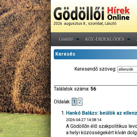
2026. augusztus 8., szombat, László
Gödöllő
KÖZ-ÉRDEKLŐDÉS
Keresés
Keresendő szöveg:
Találatok száma:
56
Oldalak:
1
2
Hankó Balázs: beülök az ellen
2026-04-27 14:08:14
A Gödöllőn élő szakpolitikus lev
a helyi közösségekért kíván dolg