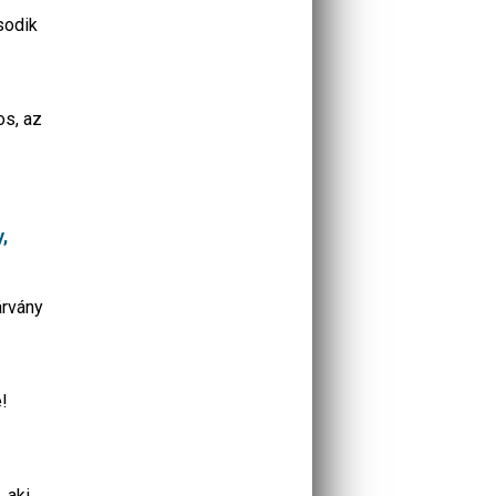
sodik
os, az
,
árvány
!
 aki