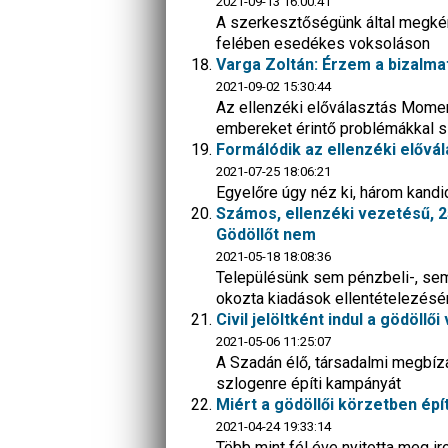
2021-09-13 16:00:41
A szerkesztőségünk által megkér
felében esedékes voksoláson
Varga Zoltán: Érzem a bizalmat
2021-09-02 15:30:44
Az ellenzéki előválasztás Moment
embereket érintő problémákkal 
Formálódik az ellenzéki elővá
2021-07-25 18:06:21
Egyelőre úgy néz ki, három kandidá
Számos, ellenzéki vezetésű, 2
Gödöllőt nem
2021-05-18 18:08:36
Településünk sem pénzbeli-, sem
okozta kiadások ellentételezésé
Civil jelöltként indul a gödöll
2021-05-06 11:25:07
A Szadán élő, társadalmi megbíza
szlogenre építi kampányát
Miért a gödöllői körzetben épít
2021-04-24 19:33:14
Több mint fél éve nyitotta meg ir