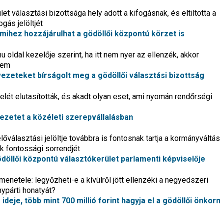
et választási bizottsága hely adott a kifogásnak, és eltiltotta a
gás jelöltjét
ihez hozzájárulhat a gödöllői központú körzet is
 oldal kezelője szerint, ha itt nem nyer az ellenzék, akkor
sem
vezeteket bírságolt meg a gödöllői választási bizottság
elét elutasították, és akadt olyan eset, ami nyomán rendőrségi
jezetet a közéleti szerepvállalásban
álasztási jelöltje továbbra is fontosnak tartja a kormányváltás
ok fontossági sorrendjét
 gödöllői központú választókerület parlamenti képviselője
menetele: legyőzheti-e a kívülről jött ellenzéki a negyedszeri
ypárti honatyát?
s ideje, több mint 700 millió forint hagyja el a gödöllői önko