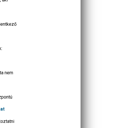
elentkező
k:
ata nem
özpontú
kat
oztatni