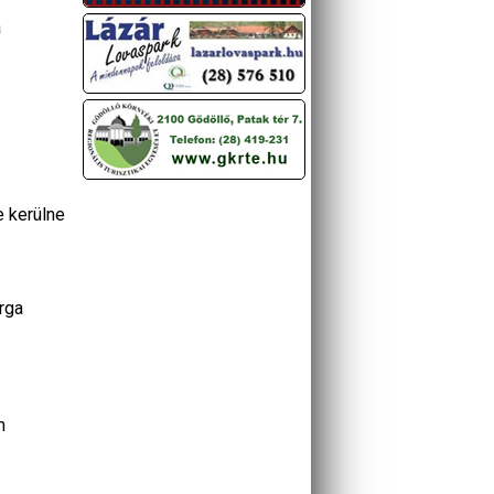
a
e kerülne
arga
m