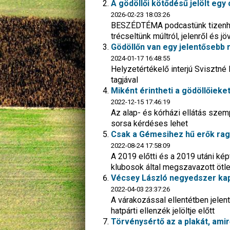
A gödöllői kötődésű jelölt egy 
2026-02-23 18:03:26
BESZÉDTÉMA podcastünk tizenhat
trécseltünk múltról, jelenről és jö
Gödöllőn van egy jelentősebb 
2024-01-17 16:48:55
Helyzetértékelő interjú Svisztné
tagjával
Miként érintheti a gödöllőiek
2022-12-15 17:46:19
Az alap- és kórházi ellátás sze
sorsa kérdéses lehet
Csak a Gémesihez hű erők rag
2022-08-24 17:58:09
A 2019 előtti és a 2019 utáni kép
klubosok által megszavazott ötle
Vécsey László negyedszer kapo
2022-04-03 23:37:26
A várakozással ellentétben jele
hatpárti ellenzék jelöltje előtt
Törvénysértő az a plakát, am