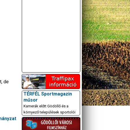
A GÖDÖLLŐI ÉS
t, de
KÖRNYÉKBELI
KULTURÁLIS- ÉS
TÉRFÉL Sportmagazin
SPORTPROGRAMOKAT
műsor
KÖZÖSSÉGI
OLDALUNKON TESSZÜK
Kamerák előtt Gödöllő és a
KÖZZÉ!
környező települések sportolói
rmányzat