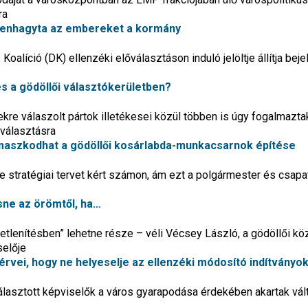
ra
rbenhagyta az embereket a kormány
oalíció (DK) ellenzéki előválasztáson induló jelöltje állítja bej
és a gödöllői választókerületben?
sekre válaszolt pártok illetékesei közül többen is úgy fogalmazta
őválasztásra
támaszkodhat a gödöllői kosárlabda-munkacsarnok építése
e stratégiai tervet kért számon, ám ezt a polgármester és csap
ne az örömtől, ha…
tetlenítésben” lehetne része – véli Vécsey László, a gödöllői k
selője
rvei, hogy ne helyeselje az ellenzéki módosító indítványo
sztott képviselők a város gyarapodása érdekében akartak vált