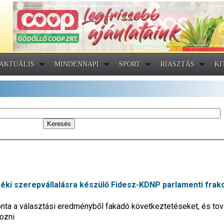
AKTUÁLIS
MINDENNAPI
SPORT
RIASZTÁS
KI
zéki szerepvállalásra készülő Fidesz-KDNP parlamenti frak
onta a választási eredményből fakadó következtetéseket, és tov
ozni